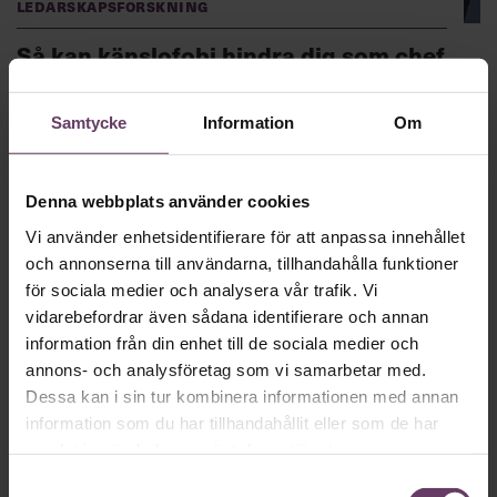
Ledarskapsforskning
Så kan känslofobi hindra dig som chef
Många chefer har utvecklat strategier för att undvika
obekväma känslor på jobbet. Beteendevetaren berättar hur
Samtycke
Information
Om
du kan övervinna din känslofobi.
Denna webbplats använder cookies
Vi använder enhetsidentifierare för att anpassa innehållet
och annonserna till användarna, tillhandahålla funktioner
för sociala medier och analysera vår trafik. Vi
vidarebefordrar även sådana identifierare och annan
information från din enhet till de sociala medier och
annons- och analysföretag som vi samarbetar med.
Dessa kan i sin tur kombinera informationen med annan
information som du har tillhandahållit eller som de har
Självledarskap
samlat in när du har använt deras tjänster.
Så överlever du chefsåret 2026
Samtyckesval