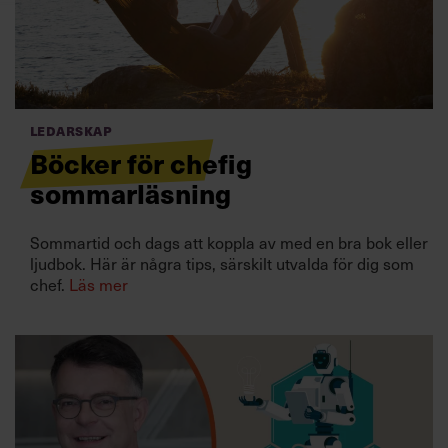
Villkor och policy för
personuppgiftsbehandling
Sök
efter:
Ledarskap
Böcker för chefig
sommarläsning
Sommartid och dags att koppla av med en bra bok eller
ljudbok. Här är några tips, särskilt utvalda för dig som
chef.
Läs mer
Logga in
Prenumerera