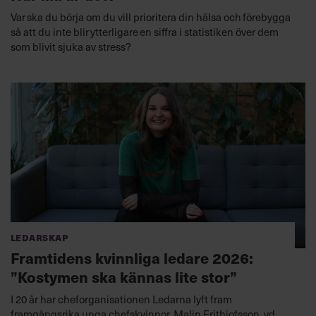
Var ska du börja om du vill prioritera din hälsa och förebygga
så att du inte blir ytterligare en siffra i statistiken över dem
som blivit sjuka av stress?
Ledarskap
Framtidens kvinnliga ledare 2026:
”Kostymen ska kännas lite stor”
I 20 år har cheforganisationen Ledarna lyft fram
framgångsrika unga chefskvinnor. Malin Frithiofsson, vd