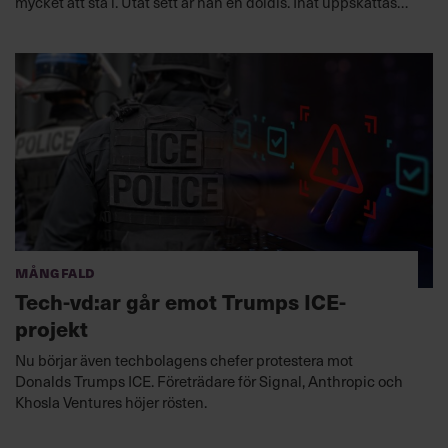
mycket att stå i. Utåt sett är han en doldis. Inåt uppskattas
han för att skapa trygghet och bygga team.
Mångfald
Tech-vd:ar går emot Trumps ICE-
projekt
Nu börjar även techbolagens chefer protestera mot
Donalds Trumps ICE. Företrädare för Signal, Anthropic och
Khosla Ventures höjer rösten.