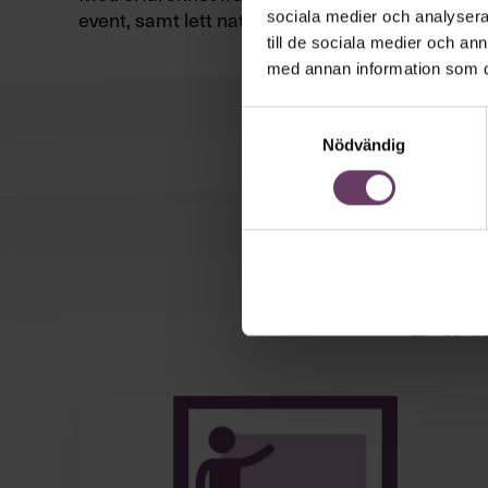
event, samt lett nationella föreläsningsturnéer 
sociala medier och analysera 
till de sociala medier och a
med annan information som du 
Samtyckesval
Nödvändig
Du k