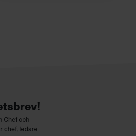
etsbrev!
ån Chef och
 chef, ledare