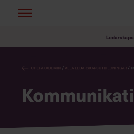
Sök
efter:
Ledarskaps
Chefakademin
/
Alla ledarskapsutbildningar
/
K
Kommunikati