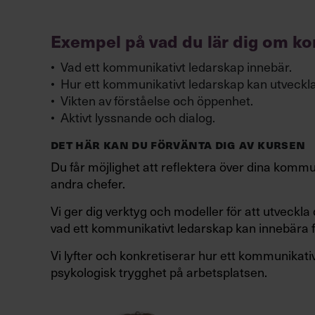
Exempel på vad du lär dig om k
”Jag vill kompeten
Vad ett kommunikativt ledarskap innebär.
Hur ett kommunikativt ledarskap kan utveckl
team eller chefs
Vikten av förståelse och öppenhet.
”Jag gillar konce
Aktivt lyssnande och dialog.
organisation. Upplä
anpassa format och
DET HÄR KAN DU FÖRVÄNTA DIG AV KURSEN
vi kör
Du får möjlighet att reflektera över dina kom
min organisat
andra chefer.
Javisst!
Du får en färdigpaketerad företagsinter
förutsättn
Vi ger dig verktyg och modeller för att utveck
det fasta priset 25 000 kr + moms.
vad ett kommunikativt ledarskap kan innebära för 
Kombinera gärna flera av våra kortare kurser
Vi lyfter och konkretiserar hur ett kommunikat
offert.
Vi anpassar efter dina behov!
Kontakta oss
psykologisk trygghet på arbetsplatsen.
deltagare, hålla kursen i egna lokaler, eller s
ledarskapsprogram.
JAG VILL BOKA!