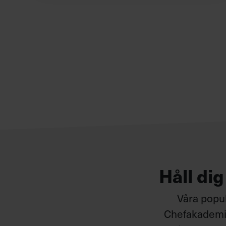
Håll di
Våra popul
Chefakademin