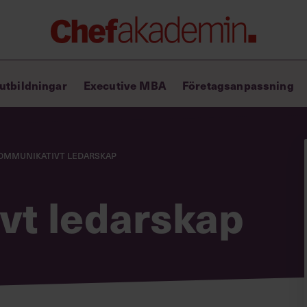
Chefakademin+
utbildningar
Executive MBA
Företagsanpassning
Lyft ditt ledarskap med C+
Masterclass
Verktyg i vardagen
Ledarskapsbiblioteket
ommunikativt ledarskap
Ledarskapstest
Chef GPT – din chefsassistent i
vt ledarskap
fickan