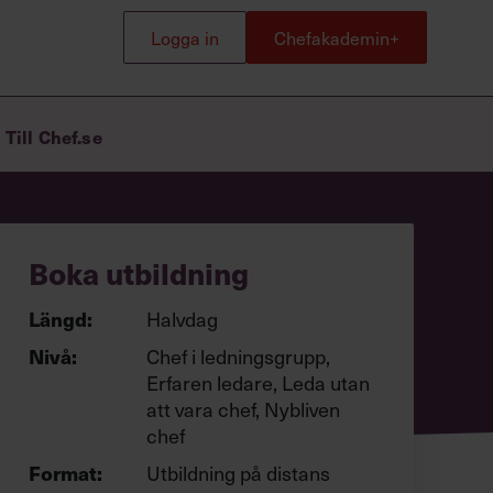
webinar
Logga in
Chefakademin+
Populära
Logga in
Chefakademin+
utbildningar
Till Chef.se
Ny som chef
Leda utan att vara chef
UGL – Utveckling av grupp och
Boka utbildning
ledare
Ledarskap för erfarna chefer och
Längd:
Halvdag
ledare
Nivå:
Chef i ledningsgrupp,
Erfaren ledare, Leda utan
att vara chef, Nybliven
chef
Format:
Utbildning på distans