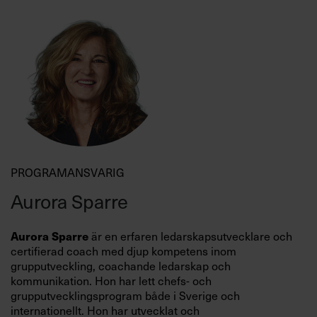
önskat resultat med förändringsarbetet –
Att vara hållbar i sitt ledarskap.
verktyg och förhållningssätt.
Få ledarskapet att hända i vardagen utifrån
ditt chefsuppdrag.
Min personliga handlingsplan.
PROGRAMANSVARIG
Aurora Sparre
är en erfaren ledarskapsutvecklare och
Aurora Sparre
certifierad coach med djup kompetens inom
grupputveckling, coachande ledarskap och
kommunikation. Hon har lett chefs- och
grupputvecklingsprogram både i Sverige och
internationellt. Hon har utvecklat och