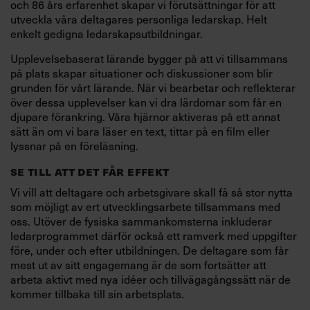
och 86 års erfarenhet skapar vi förutsättningar för att
utveckla våra deltagares personliga ledarskap. Helt
enkelt gedigna ledarskapsutbildningar.
Upplevelsebaserat lärande bygger på att vi tillsammans
på plats skapar situationer och diskussioner som blir
grunden för vårt lärande. När vi bearbetar och reflekterar
över dessa upplevelser kan vi dra lärdomar som får en
djupare förankring. Våra hjärnor aktiveras på ett annat
sätt än om vi bara läser en text, tittar på en film eller
lyssnar på en föreläsning.
SE TILL ATT DET FÅR EFFEKT
Vi vill att deltagare och arbetsgivare skall få så stor nytta
som möjligt av ert utvecklingsarbete tillsammans med
oss. Utöver de fysiska sammankomsterna inkluderar
ledarprogrammet därför också ett ramverk med uppgifter
före, under och efter utbildningen. De deltagare som får
mest ut av sitt engagemang är de som fortsätter att
arbeta aktivt med nya idéer och tillvägagångssätt när de
kommer tillbaka till sin arbetsplats.