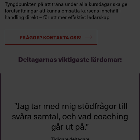
Tyngdpunkten på att träna under alla kursdagar ska ge
förutsättningar att kunna omsätta kursens innehåll i
handling direkt – för ett mer effektivt ledarskap.
FRÅGOR? KONTAKTA OSS!
Deltagarnas viktigaste lärdomar:
”Hur viktig den psykologisk
tryggheten är, och hur bra
exempel denna kurs och grupp
var i att man kan finna
psykologisk trygghet fort om