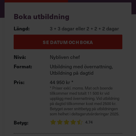
Villkor och policy för
personuppgiftsbehandling
Boka utbildning
3 + 3 dagar eller 2 + 2 + 2 dagar
Längd:
Sök
efter:
SE DATUM OCH BOKA
Nybliven chef
Nivå:
Utbildning med övernattning,
Format:
Utbildning på dagtid
44 950 kr *
Pris:
* Priser exkl. moms. Mat och boende
Logga in
tillkommer med totalt 11 500 kr vid
upplägg med övernattning. Vid utbildning
på dagtid tillkommer kost med 2500 kr.
Chefakademin+
Betyget avser snittbetyg på utbildningen
som helhet i deltagarutvärderingar 2025.
Betyg:
4.74