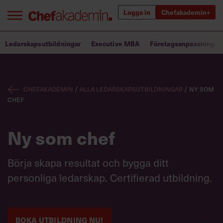
Logga in
Chefakademin+
Bra ledare förändrar världen
Ledarskapsutbildningar
Executive MBA
Företagsanpassning
Innehåll från Chef
Chefakademin
/
Alla ledarskapsutbildningar
/
Ny som
Utbildning för ledare
chef
Chefakademin+
Ny som chef
Populära utbildningar
Börja skapa resultat och bygga ditt
personliga ledarskap. Certifierad utbildning.
Annonsera
Om oss
Kontakta oss
Kundservice
BOKA UTBILDNING NU!