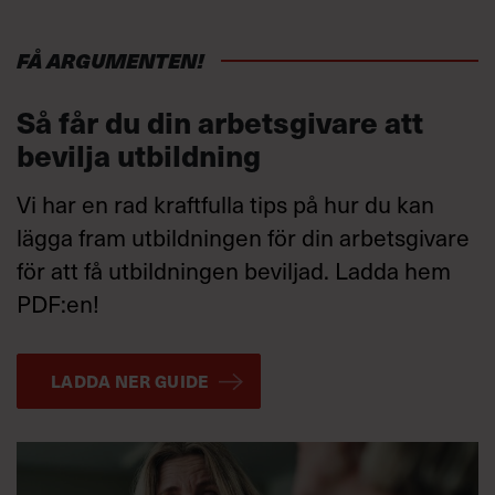
dig att reflektera i vardagssammanhang blir din
ledarskapsutbildning med oss. Under prova på-
beteendeförändring också större, då ledarskapet
utbildningen Chefakademin Intro delar vi med oss
du lärt dig blir en del av dig på ett konkret sätt.
om vår pedagogik och strategi för att skapa
FÅ ARGUMENTEN!
effekt, samtidigt som din chef får värdefulla
FÖRETAGSANPASSNING
insikter i hur hen bäst stöttar dig som
Så får du din arbetsgivare att
medarbetare innan, under och efter utbildningen.
bevilja utbildning
Det bäddar för ett verkligt effektfullt och
utvecklande lärande.
Vi har en rad kraftfulla tips på hur du kan
lägga fram utbildningen för din arbetsgivare
TA REDA PÅ MER OCH BOKA PLATS!
för att få utbildningen beviljad. Ladda hem
PDF:en!
LADDA NER GUIDE