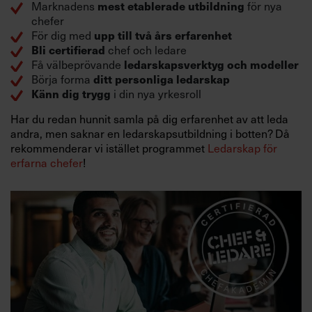
Marknadens
för nya
mest etablerade utbildning
chefer
För dig med
upp till två års erfarenhet
chef och ledare
Bli certifierad
Få välbeprövande
ledarskapsverktyg och modeller
Börja forma
ditt personliga ledarskap
i din nya yrkesroll
Känn dig trygg
Har du redan hunnit samla på dig erfarenhet av att leda
andra, men saknar en ledarskapsutbildning i botten? Då
rekommenderar vi istället programmet
Ledarskap för
erfarna chefer
!