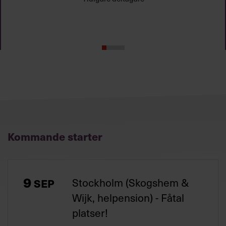
man gör det rätt.”
Tidigare deltagare
Kommande starter
9
Stockholm (Skogshem &
SEP
Wijk, helpension) - Fåtal
platser!