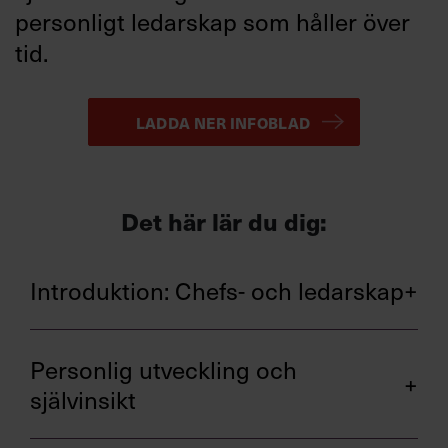
personligt ledarskap som håller över
tid.
LADDA NER INFOBLAD
Det här lär du dig:
Introduktion: Chefs- och ledarskap
Chefskap – ett yrke.
Personlig utveckling och
Det dubbla representantskapet – länk-
rollen.
självinsikt
Att gå från att vara en i gruppen till att bli
chef över gruppen.