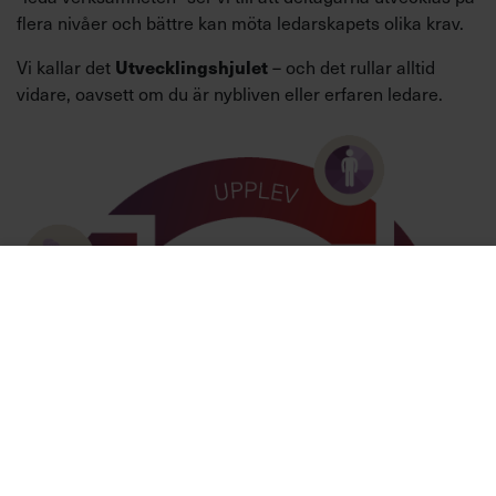
flera nivåer och bättre kan möta ledarskapets olika krav.
Vi kallar det
Utvecklingshjulet
– och det rullar alltid
vidare, oavsett om du är nybliven eller erfaren ledare.