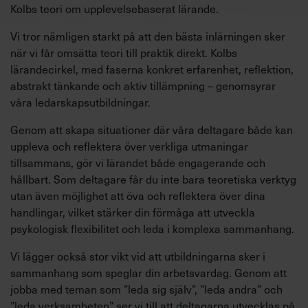
Kolbs teori om upplevelsebaserat lärande.
Vi tror nämligen starkt på att den bästa inlärningen sker
när vi får omsätta teori till praktik direkt. Kolbs
lärandecirkel, med faserna konkret erfarenhet, reflektion,
abstrakt tänkande och aktiv tillämpning – genomsyrar
våra ledarskapsutbildningar.
Genom att skapa situationer där våra deltagare både kan
uppleva och reflektera över verkliga utmaningar
tillsammans, gör vi lärandet både engagerande och
hållbart. Som deltagare får du inte bara teoretiska verktyg
utan även möjlighet att öva och reflektera över dina
handlingar, vilket stärker din förmåga att utveckla
psykologisk flexibilitet och leda i komplexa sammanhang.
Vi lägger också stor vikt vid att utbildningarna sker i
sammanhang som speglar din arbetsvardag. Genom att
jobba med teman som ”leda sig själv”, ”leda andra” och
”leda verksamheten” ser vi till att deltagarna utvecklas på