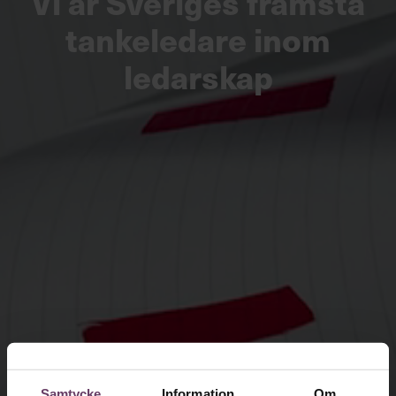
Vi är Sveriges främsta
tankeledare inom
ledarskap
Samtycke
Information
Om