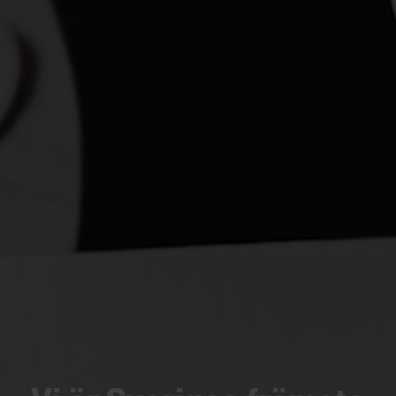
Villkor och policy för
personuppgiftsbehandling
Sök
efter:
Logga in
Chefakademin+