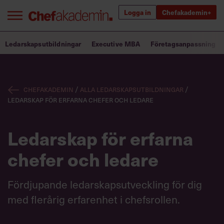
Logga in
Chefakademin+
Bra ledare förändrar världen
Ledarskapsutbildningar
Executive MBA
Företagsanpassning
Innehåll från Chef
Chefakademin
/
Alla ledarskapsutbildningar
/
Utbildning för ledare
Ledarskap för erfarna chefer och ledare
Chefakademin+
Ledarskap för erfarna
Populära utbildningar
chefer och ledare
Fördjupande ledarskapsutveckling för dig
Annonsera
med flerårig erfarenhet i chefsrollen.
Om oss
Kontakta oss
Kundservice