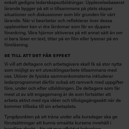
enkelt gedigna ledarskapsutbildningar. Upplevelsebaserat
lärande bygger på att vi tillsammans på plats skapar
situationer och diskussioner som blir grunden för vårt
lärande. När vi bearbetar och reflekterar över dessa
upplevelser kan vi dra lärdomar som får en djupare
förankring. Våra hjärnor aktiveras på ett annat sätt än om
vi bara läser en text, tittar på en film eller lyssnar på en
föreläsning.
SE TILL ATT DET FÅR EFFEKT
Vi vill att deltagare och arbetsgivare skall få så stor nytta
som möjligt av ert utvecklingsarbete tillsammans med
oss. Utöver de fysiska sammankomsterna inkluderar
ledarprogrammet därför också ett ramverk med uppgifter
före, under och efter utbildningen. De deltagare som får
mest ut av sitt engagemang är de som fortsätter att
arbeta aktivt med nya idéer och tillvägagångssätt när de
kommer tillbaka till sin arbetsplats.
Tyngdpunkten på att träna under alla kursdagar ska ge
förutsättningar att kunna omsätta kursens innehåll i
handling direkt – för ett mer effektivt ledarskap.