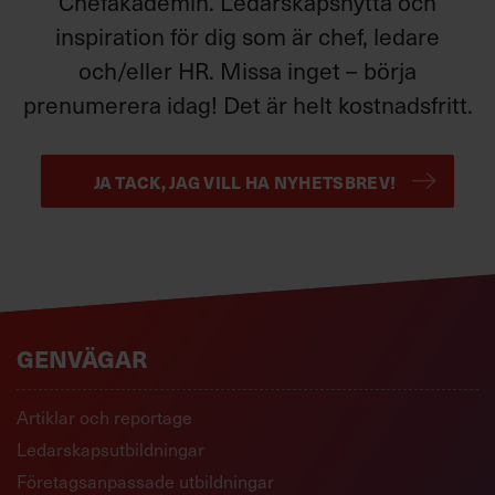
Chefakademin. Ledarskapsnytta och
inspiration för dig som är chef, ledare
och/eller HR. Missa inget – börja
prenumerera idag! Det är helt kostnadsfritt.
JA TACK, JAG VILL HA NYHETSBREV!
GENVÄGAR
Artiklar och reportage
Ledarskapsutbildningar
Företagsanpassade utbildningar