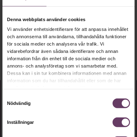
ledare och team att växa genom självinsikt, öppenhet och
tillit.
Hon har en civilekonomexamen från Handelshögskolan i
Denna webbplats använder cookies
Stockholm och en master i gestaltterapi från Derby
Vi använder enhetsidentifierare för att anpassa innehållet
University, vilket ger henne en unik kombination av
och annonserna till användarna, tillhandahålla funktioner
strategi och förståelse för den mänskliga sidan av
ledarskap.
för sociala medier och analysera vår trafik. Vi
vidarebefordrar även sådana identifierare och annan
information från din enhet till de sociala medier och
annons- och analysföretag som vi samarbetar med.
Dessa kan i sin tur kombinera informationen med annan
information som du har tillhandahållit eller som de har
samlat in när du har använt deras tjänster.
Samtyckesval
Nödvändig
Inställningar