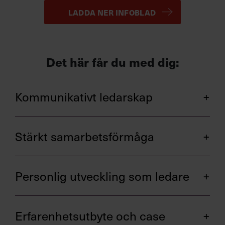
LADDA NER INFOBLAD
Det här får du med dig:
Kommunikativt ledarskap
Coachande ledarskap.
Stärkt samarbetsförmåga
Nå längre i relationer, dialog och
återkoppling.
Leda grupper till att bli effektiva team.
Hantera krockar i samarbeten och viktiga
Personlig utveckling som ledare
samtal.
Leda i förändring.
Skapa tillitsfullt samarbete.
Bli hållbar som ledare, bland annat med
Erfarenhetsutbyte och case
medveten närvaro.