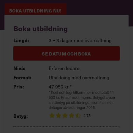
Villkor och policy för
BOKA UTBILDNING NU!
personuppgiftsbehandling
Boka utbildning
Sök
efter:
3 + 3 dagar med övernattning
Längd:
SE DATUM OCH BOKA
Erfaren ledare
Nivå:
Utbildning med övernattning
Format:
47 950 kr *
Pris:
Logga in
* Kost och logi tillkommer med totalt 11
500 kr. Priser exkl. moms. Betyget avser
Chefakademin+
snittbetyg på utbildningen som helhet i
deltagarutvärderingar 2025.
Betyg:
4.78