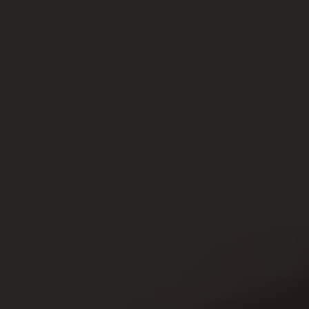
Villkor och policy för
personuppgiftsbehandling
Sök
efter:
Logga in
Chefakademin+