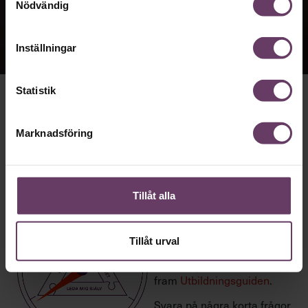
Nödvändig
Inställningar
Statistik
Hitta rätt direkt
med
Marknadsföring
Utbildningsguide
n!
Tillåt alla
Att jämföra utbildningar för
att förstå vilket som är rätt
utvecklingssteg för just dig
Tillåt urval
är inte alltid så lätt. Därför
har vi tagit
fram
Utbildningsguiden
.
Svara på några korta frågor,