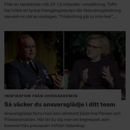
Från en tandsticka i trä, till 1,5 miljarder i omsättning. TePe
har hittat ett lyckat framgångsrecept där förändringsledning
ses som en del av vardagen. ”Förändring går ju inte över”,
säger Helen Richenzhagen, Global Sales Director.
Inspiration från Chefakademin
Så väcker du ansvarsglädje i ditt team
Ansvarsglädje finns med som värdeord både hos Polisen och
Försvarsmakten. Här lär du dig mer om begreppet, som
kommer från preussiskt militärt ledarskap.