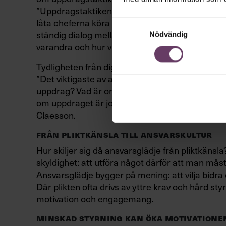
”Uppdragstaktiken handlar om att ge mål, syft
låta cheferna köra på med hur:et. Det kan låta 
Samtyckesval
ständig dialog mellan chef och underställd, för at
Nödvändig
varandra och hur vi förstår uppdraget.”
Tydligheten från dig som ledare är central.
”Det viktigaste av allt är att vara oerhört tydli
uppdrag? Vad är organisationens uppdrag? Var 
om uppdraget är jobbigt att ta in till sin natur o
Claesson.
FRÅN PLIKTKÄNSLA TILL ANSVARSKULTUR
Hur skiljer sig då ansvarsglädje från pliktkänsla?
skyldighet: att utföra något därför att man mås
Ansvarsglädje bygger på mening: att vilja bidra 
Där plikten ofta drivs av yttre krav och hård st
motivation och engagemang.
MINSKAD STYRNING KAN ÖKA MOTIVATIONE