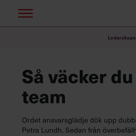
Sök
efter:
Ledarskaps
Så väcker du 
team
Ordet ansvarsglädje dök upp dubbe
Petra Lundh. Sedan från överbefälh