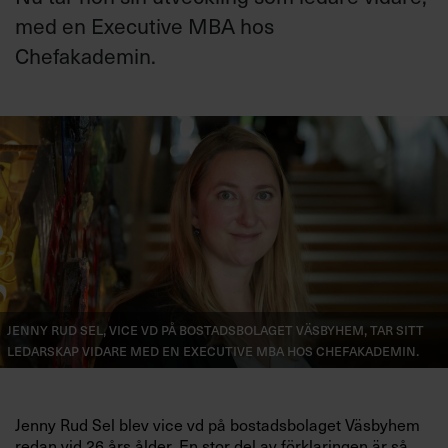
Villkor och policy för
med en Executive MBA hos
personuppgiftsbehandling
Chefakademin.
Sök
efter:
Logga in
Jenny Rud Sel, vice vd på bostadsbolaget Väsbyhem, tar sitt
Chefakademin+
ledarskap vidare med en Executive MBA hos Chefakademin.
Jenny Rud Sel
blev vice vd på bostadsbolaget Väsbyhem
redan vid 26 års ålder. En stor del av förklaringen är så