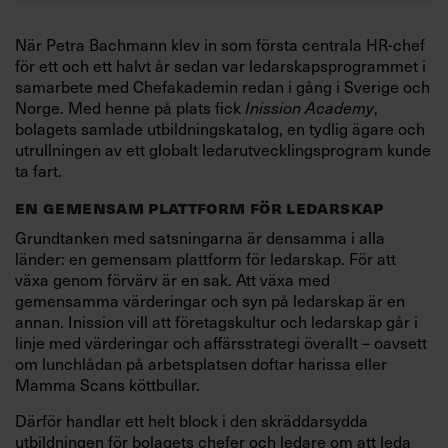
När Petra Bachmann klev in som första centrala HR-chef
för ett och ett halvt år sedan var ledarskapsprogrammet i
samarbete med Chefakademin redan i gång i Sverige och
Norge. Med henne på plats fick
,
Inission Academy
bolagets samlade utbildningskatalog, en tydlig ägare och
utrullningen av ett globalt ledarutvecklingsprogram kunde
ta fart.
EN GEMENSAM PLATTFORM FÖR LEDARSKAP
Grundtanken med satsningarna är densamma i alla
länder: en gemensam plattform för ledarskap. För att
växa genom förvärv är en sak. Att växa med
gemensamma värderingar och syn på ledarskap är en
annan. Inission vill att företagskultur och ledarskap går i
linje med värderingar och affärsstrategi överallt – oavsett
om lunchlådan på arbetsplatsen doftar harissa eller
Mamma Scans köttbullar.
Därför handlar ett helt block i den skräddarsydda
utbildningen för bolagets chefer och ledare om att leda