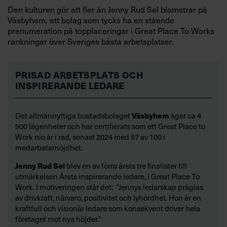
Den kulturen gör att fler än Jenny Rud Sel
blomstrar på
Väsbyhem, ett bolag som tycks ha en stående
prenumeration på topplaceringar i Great Place To Works
rankningar över Sveriges bästa arbetsplatser.
PRISAD ARBETSPLATS OCH
INSPIRERANDE LEDARE
Det allmännyttiga bostadsbolaget
Väsbyhem
äger ca 4
900 lägenheter och har certifierats som ett Great Place to
Work nio år i rad, senast 2024 med 97 av 100 i
medarbetarnöjdhet.
Jenn
y Rud Sel
blev en av förra årets tre finalister till
utmärkelsen Årets inspirerande ledare, i Great Place To
Work. I motiveringen står det: ”Jennys ledarskap präglas
av drivkraft, närvaro, positivitet och lyhördhet. Hon är en
kraftfull och visionär ledare som konsekvent driver hela
företaget mot nya höjder.”