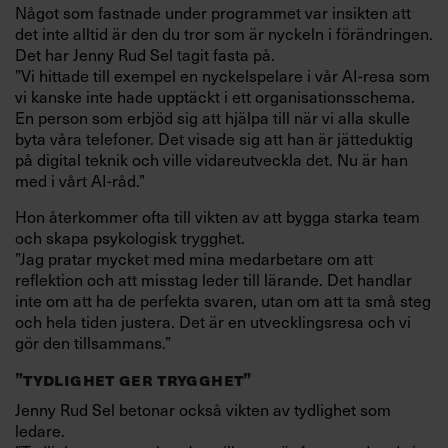
Något som fastnade under programmet var insikten att
det inte alltid är den du tror som är nyckeln i förändringen.
Det har Jenny Rud Sel
tagit fasta på.
”Vi hittade till exempel en nyckelspelare i vår AI-resa som
vi kanske inte hade upptäckt i ett organisationsschema.
En person som erbjöd sig att hjälpa till när vi alla skulle
byta våra telefoner. Det visade sig att han är jätteduktig
på digital teknik och ville vidareutveckla det. Nu är han
med i vårt AI-råd.”
Hon återkommer ofta till vikten av att bygga starka team
och skapa psykologisk trygghet.
”Jag pratar mycket med mina medarbetare om att
reflektion och att misstag leder till lärande. Det handlar
inte om att ha de perfekta svaren, utan om att ta små steg
och hela tiden justera. Det är en utvecklingsresa och vi
gör den tillsammans.”
”TYDLIGHET GER TRYGGHET”
Jenny Rud Sel betonar också vikten av tydlighet som
ledare.