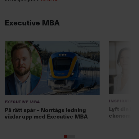
Executive MBA
Inspiration
Executive MBA
Lyft din le
På rätt spår – Norrtågs ledning
ekonomi o
växlar upp med Executive MBA