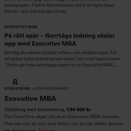
backspegeln. Fredrik Mannheimers råd är att flytta fokus
framåt – och inte krångla till det.
Executive MBA
På rätt spår – Norrtågs ledning växlar
upp med Executive MBA
Norrtåg ska nästan dubbla trafiken och omsättningen. För
att lyckas krävs ledarskap som växer i takt med expansionen.
”Därför går hela ledningsgruppen nu en Executive MBA”,
säger vd Joakim Berg.
·
Utbildning
Leda verksamhet
Executive MBA
Utbildning med övernattning,
134 000 kr
Det finns flera vägar att nå en Executive MBA-examen.
Hos oss styr du och dina behov hur du når målet, genom
tre delprogram.
Boka nu