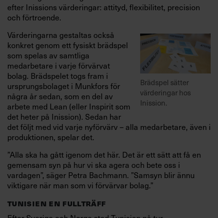
efter Inissions värderingar: attityd, flexibilitet, precision
och förtroende.
Värderingarna gestaltas också
konkret genom ett fysiskt brädspel
som spelas av samtliga
medarbetare i varje förvärvat
bolag. Brädspelet togs fram i
Brädspel sätter
ursprungsbolaget i Munkfors för
värderingar hos
några år sedan, som en del av
Inission.
arbete med Lean (eller Inspirit som
det heter på Inission). Sedan har
det följt med vid varje nyförvärv – alla medarbetare, även i
produktionen, spelar det.
”Alla ska ha gått igenom det här. Det är ett sätt att få en
gemensam syn på hur vi ska agera och bete oss i
vardagen”, säger Petra Bachmann. ”Samsyn blir ännu
viktigare när man som vi förvärvar bolag.”
TUNISIEN EN FULLTRÄFF
Efter Sverige och Norge stod Tunisien på tur.