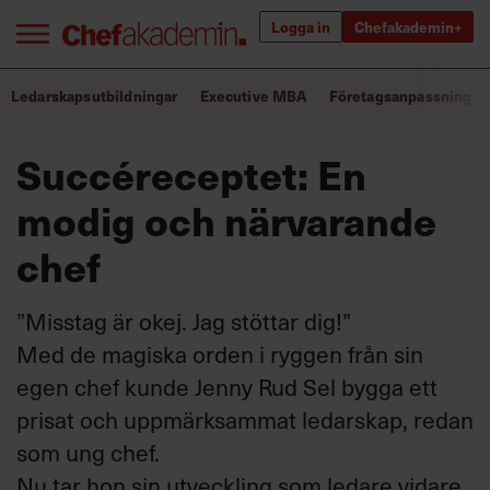
Logga in
Chefakademin+
Bra ledare förändrar världen
Ledarskapsutbildningar
Executive MBA
Företagsanpassning
Succéreceptet: En
Innehåll från Chef
modig och närvarande
Utbildning för ledare
chef
Chefakademin+
Populära utbildningar
”Misstag är okej. Jag stöttar dig!”
Med de magiska orden i ryggen från sin
egen chef
kunde Jenny Rud Sel
bygga ett
Annonsera
prisat och uppmärksammat ledarskap, redan
Om oss
som ung chef.
Kontakta oss
Nu tar hon sin utveckling som ledare vidare,
Kundservice