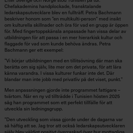
Chefakademins handplockade, fransktalande
ledarskapsutvecklare blev en fullträff. Petra Bachmann
beskriver honom som ”en multikulti-person” med insikt
om kulturella skillnader och öra för vad en grupp är öppen
för. Med fingertoppskänsla anpassade han vissa delar av
utbildningen för att passa i en mer hierarkisk kultur och
flaggade för vad som kunde behöva ändras. Petra
Bachmann ger ett exempel:
”Vi börjar utbildningen med en tillitsövning där man ska
berätta om sig själv, lite mer om det privata, för att lära
känna varandra. I vissa kulturer funkar inte det. Där
blandar man inte jobb med privatliv på det viset, punkt.”
Men anpassningen gjorde inte programmet fattigare –
tvärtom. När en ny vd tillträdde i Tunisien hösten 2025
såg han programmet som ett perfekt tillfälle för att
utveckla sin ledningsgrupp.
”Den utveckling som vissa gjorde under de dagarna var
så häftig att se. Jag tror att också ledarskapsutvecklaren
själv blev väldigt positivt överraskad över hur mottagliga