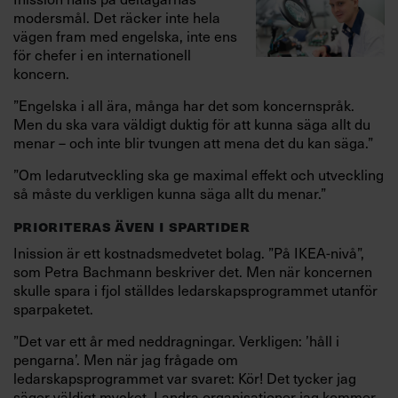
modersmål. Det räcker inte hela
vägen fram med engelska, inte ens
för chefer i en internationell
koncern.
”Engelska i all ära, många har det som koncernspråk.
Men du ska vara väldigt duktig för att kunna säga allt du
menar – och inte blir tvungen att mena det du kan säga.”
”Om ledarutveckling ska ge maximal effekt och utveckling
så måste du verkligen kunna säga allt du menar.”
PRIORITERAS ÄVEN I SPARTIDER
Inission är ett kostnadsmedvetet bolag. ”På IKEA-nivå”,
som Petra Bachmann beskriver det. Men när koncernen
skulle spara i fjol ställdes ledarskapsprogrammet utanför
sparpaketet.
”Det var ett år med neddragningar. Verkligen: ’håll i
pengarna’. Men när jag frågade om
ledarskapsprogrammet var svaret: Kör! Det tycker jag
säger väldigt mycket. I andra organisationer jag kommer