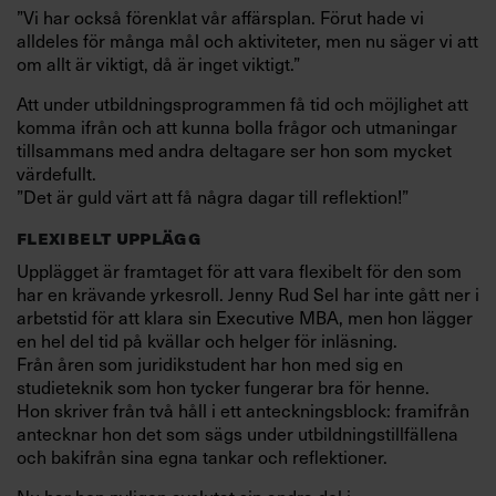
”Vi har också förenklat vår affärsplan. Förut hade vi
alldeles för många mål och aktiviteter, men nu säger vi att
om allt är viktigt, då är inget viktigt.”
Att under utbildningsprogrammen få tid och möjlighet att
komma ifrån och att kunna bolla frågor och utmaningar
tillsammans med andra deltagare ser hon som mycket
värdefullt.
”Det är guld värt att få några dagar till reflektion!”
FLEXIBELT UPPLÄGG
Upplägget är framtaget för att vara flexibelt för den som
har en krävande yrkesroll. Jenny Rud Sel
har inte gått ner i
arbetstid för att klara sin Executive MBA, men hon lägger
en hel del tid på kvällar och helger för inläsning.
Från åren som juridikstudent har hon med sig en
studieteknik som hon tycker fungerar bra för henne.
Hon skriver från två håll i ett anteckningsblock: framifrån
antecknar hon det som sägs under utbildningstillfällena
och bakifrån sina egna tankar och reflektioner.
Nu har hon nyligen avslutat sin andra del i