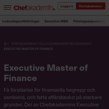
Logga in
Chefakademin+
Bra ledare förändrar världen
Ledarskapsutbildningar
Executive MBA
Företagsanpassning
Innehåll från Chef
Chefakademin
/
Alla ledarskapsutbildningar
/
Utbildning för ledare
Executive Master of Finance
Chefakademin+
Executive Master of
Populära utbildningar
Finance
Få förståelse för finansiella begrepp och
Annonsera
samband, och fatta affärsbeslut på starkare
Om oss
Kontakta oss
grunder. Del av Chefakademins Executive
Kundservice