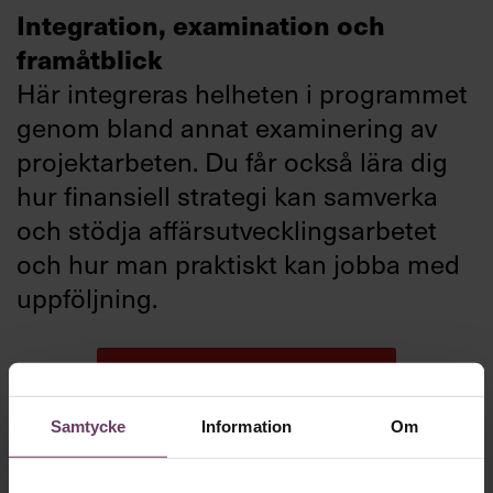
Integration, examination och
framåtblick
Här integreras helheten i programmet
genom bland annat examinering av
projektarbeten. Du får också lära dig
hur finansiell strategi kan samverka
och stödja affärsutvecklingsarbetet
och hur man praktiskt kan jobba med
uppföljning.
LADDA NER INFOBLAD
Samtycke
Information
Om
Om finansutbildningen: