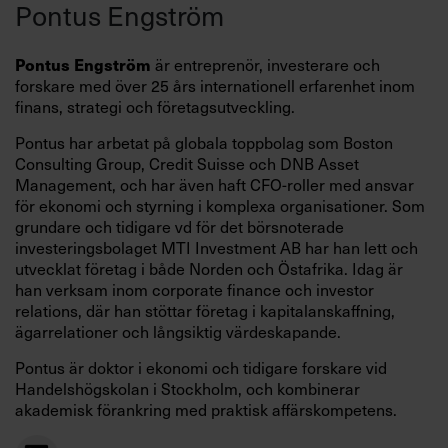
Pontus Engström
Management
,
Executive Master of
ledningsgrupper vid start av ett Executive
Strategy
och
Executive Master of Finance
.
MBA-upplägg.
Läs mer här.
Pontus Engström
är entreprenör, investerare och
Du bestämmer själv i vilken ordning du genomför
forskare med över 25 års internationell erfarenhet inom
dem och du kan också välja att förpliktiga dig till
finans, strategi och företagsutveckling.
EXECUTIVE MBA FÖR LEDNINGSGRUPP
ett delprogram i taget om det främst är ett
Pontus har arbetat på globala toppbolag som Boston
specifikt område som lockar. Tillsammans
Consulting Group, Credit Suisse och DNB Asset
kommer de tre programmen ge dig bästa möjliga
Management, och har även haft CFO-roller med ansvar
förutsättningar att bli en skicklig, hållbar och
för ekonomi och styrning i komplexa organisationer. Som
framgångsrik verksamhetsledare.
grundare och tidigare vd för det börsnoterade
investeringsbolaget MTI Investment AB har han lett och
utvecklat företag i både Norden och Östafrika. Idag är
LÄS MER OM EXECUTIVE MBA
han verksam inom corporate finance och investor
relations, där han stöttar företag i kapitalanskaffning,
ägarrelationer och långsiktig värdeskapande.
Pontus är doktor i ekonomi och tidigare forskare vid
Handelshögskolan i Stockholm, och kombinerar
akademisk förankring med praktisk affärskompetens.