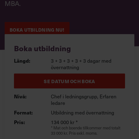
MBA.
Villkor och policy för
personuppgiftsbehandling
BOKA UTBILDNING NU!
Sök
efter:
Boka utbildning
Längd:
3 + 3 + 3 + 3 + 3 dagar med
övernattning
SE DATUM OCH BOKA
Logga in
Nivå:
Chef i ledningsgrupp, Erfaren
ledare
Chefakademin+
Format:
Utbildning med övernattning
Pris:
134 000 kr *
* Mat och boende tillkommer med totalt
33 000 kr. Pris exkl. moms.