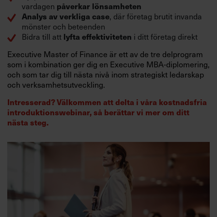
påverkar lönsamheten
vardagen
Analys av verkliga case
, där företag brutit invanda
mönster och beteenden
lyfta effektiviteten
Bidra till att
i ditt företag direkt
Executive Master of Finance är ett av de tre delprogram
som i kombination ger dig en Executive MBA-diplomering,
och som tar dig till nästa nivå inom strategiskt ledarskap
och verksamhetsutveckling.
Intresserad? Välkommen att delta i våra kostnadsfria
introduktionswebinar, så berättar vi mer om ditt
nästa steg.