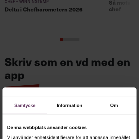
Chef + Winningtemp
Så motverk
chef
Delta i Chefbarometern 2026
Skriv som en vd med en
app
MVH VD
Kan en app som förvandlar
text till korthugget vd-språk – utan
Samtycke
Information
Om
artighetsfraser, men gärna stavfel – vara
vägen för den som vill nå fram till
toppcheferna?
Denna webbplats använder cookies
Vi använder enhetsidentifierare för att anpassa innehållet