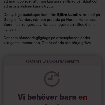
att man upplever att man kan göra skillnad på riktigt och
att arbetsplatsen känns trygg.
Det tydliga budskapet kom från
, hr-chef på
Björn Lundin
Google i Norden, när han pratade på Nordic Happiness
Summit, arrangerat av Handelshögskolan i Stockholm
nyligen.
Det som händer dagligdags på arbetsplatsen är det
viktigaste, menar han. Det är där du ska börja gräva
redan i dag.
Här är Björn Lundins tre enkla åtgärder som tagit skruv
och höjt arbetsglädjen på Google:
Fortsätt läsa kostnadsfritt!
Vi behöver bara
en