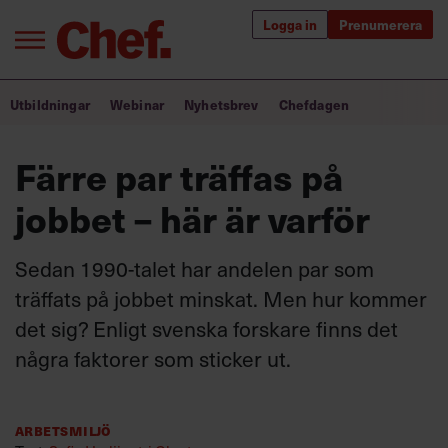
Logga in
Prenumerera
Bra ledare förändrar världen
Utbildningar
Webinar
Nyhetsbrev
Chefdagen
Innehåll från Chef
Färre par träffas på
Utbildning för ledare
jobbet – här är varför
Chefakademin+
Sedan 1990-talet har andelen par som
Populära utbildningar
träffats på jobbet minskat. Men hur kommer
det sig? Enligt svenska forskare finns det
några faktorer som sticker ut.
Annonsera
Om oss
Kontakta oss
Arbetsmiljö
Kundservice