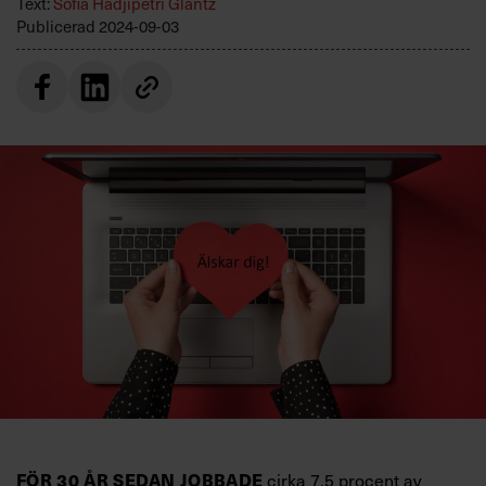
Text:
Sofia Hadjipetri Glantz
Villkor och policy för
Publicerad
2024-09-03
personuppgiftsbehandling
Sök
efter:
Logga in
Prenumerera
cirka 7,5 procent av
FÖR 30 ÅR SEDAN JOBBADE