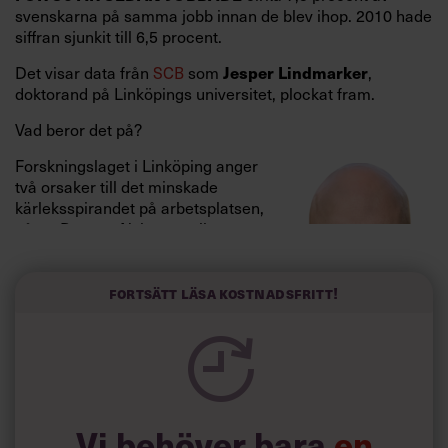
svenskarna på samma jobb innan de blev ihop. 2010 hade
siffran sjunkit till 6,5 procent.
Det visar data från
SCB
som
,
Jesper Lindmarker
doktorand på Linköpings universitet, plockat fram.
Vad beror det på?
Forskningslaget i Linköping anger
två orsaker till det minskade
kärleksspirandet på arbetsplatsen,
något Dagens Nyheter nyligen
rapporterat om.
Fortsätt läsa kostnadsfritt!
Jesper Lindmarker,
doktorand
Linköpings
Vi behöver bara
en
universitet.