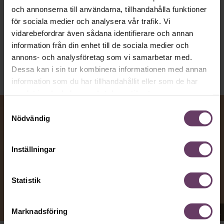
och annonserna till användarna, tillhandahålla funktioner
Kommunikation
för sociala medier och analysera vår trafik. Vi
Text:
Fredrik Kullberg
vidarebefordrar även sådana identifierare och annan
Publicerad
2026-08-07
information från din enhet till de sociala medier och
annons- och analysföretag som vi samarbetar med.
Dessa kan i sin tur kombinera informationen med annan
information som du har tillhandahållit eller som de har
samlat in när du har använt deras tjänster.
Samtyckesval
Nödvändig
Inställningar
Statistik
Appen Sinceerly imiterar vd:ars kortfattade språk.
Marknadsföring