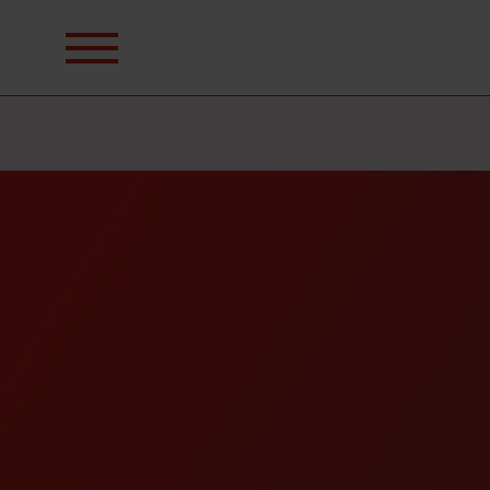
Sök
efter: