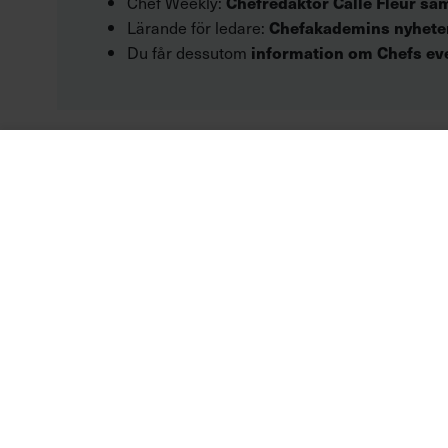
Chef Weekly:
Chefredaktör Calle Fleur sa
Lärande för ledare:
Chefakademins nyhete
Du får dessutom
information om Chefs e
”Sånt bra k