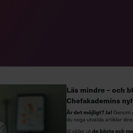
Läs mindre – och b
Chefakademins ny
Är det möjligt?
Ja!
Genom a
du noga utvalda artiklar dire
Vi väljer ut
de bästa och mes