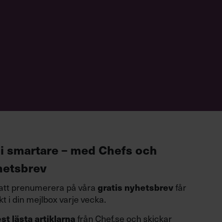
li smartare – med Chefs och
hetsbrev
tt prenumerera på våra
gratis nyhetsbrev
får
kt i din mejlbox varje vecka.
t lästa artiklarna
från Chef.se och skickar