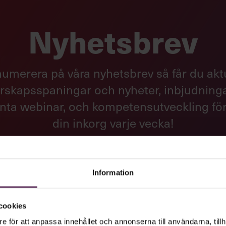
Nyhetsbrev
umerera på våra nyhetsbrev så får du akt
rskapsspaningar och nyheter, inbjudningar
nta webinar, och kompetensutveckling för
din inkorg varje vecka!
ANMÄL DIG DIREKT
Information
cookies
e för att anpassa innehållet och annonserna till användarna, tillh