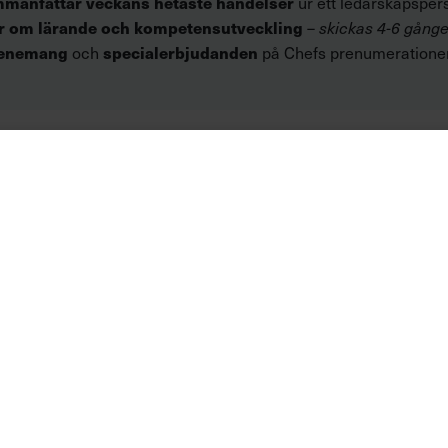
mmanfattar veckans hetaste händelser
ur ett ledarskapsper
r om lärande och kompetensutveckling
–
skickas 4-6 gånge
venemang
och
specialerbjudanden
på Chefs prenumerationer,
Röster om Chefs nyhetsbrev:
oncept. Smart, härlig ton, pe
lagom lättsamt. 5 av 5!”