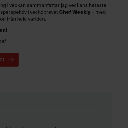
 gång i veckan sammanfattar jag veckans hetaste
psperspektiv i veckobrevet
Chef Weekly
– med
ion från hela världen.
en!
hef
G!