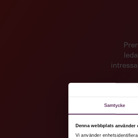
Pren
leda
intressa
Samtycke
Denna webbplats använder 
Vi använder enhetsidentifierar