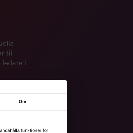
uella
 till
 ledare i
Om
andahålla funktioner för