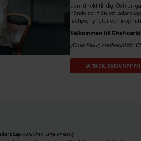
dem direkt till dig. Och en
händelser från ett ledarska
lästips, nyheter och inspirat
Välkommen till Chef-värld
/Calle Fleur, chefredaktör C
JA TACK, SKRIV UPP MI
edarskap
–
skickas varje onsdag