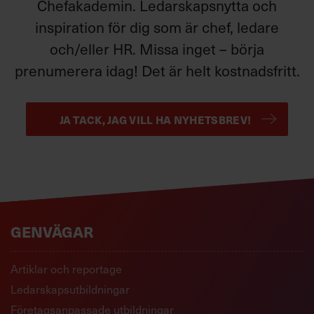
Chefakademin. Ledarskapsnytta och
inspiration för dig som är chef, ledare
och/eller HR. Missa inget – börja
prenumerera idag! Det är helt kostnadsfritt.
JA TACK, JAG VILL HA NYHETSBREV!
GENVÄGAR
Artiklar och reportage
Ledarskapsutbildningar
Företagsanpassade utbildningar