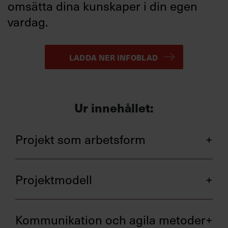
omsätta dina kunskaper i din egen
vardag.
LADDA NER INFOBLAD
Ur innehållet:
Projekt som arbetsform
Projektledarrollen
Projektmodell
Certifiering av projektledare
Olika typer av projekt
Organisation, roller och mandat
Kommunikation och agila metoder
Projektets livscykel med faser och beslut