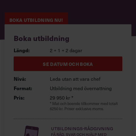
Villkor och policy för
personuppgiftsbehandling
BOKA UTBILDNING NU!
Sök
efter:
Boka utbildning
2 + 1 + 2 dagar
Längd:
SE DATUM OCH BOKA
Leda utan att vara chef
Nivå:
Utbildning med övernattning
Format:
Logga in
29 950 kr *
Pris:
* Mat och boende tillkommer med totalt
Chefakademin+
6250 kr. Priser exklusive moms.
Utbildnings-rådgivning
Få råd, svar och hjälp med