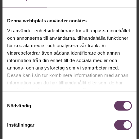
projekt
Skapa tillit till varandra
Denna webbplats använder cookies
Vi använder enhetsidentifierare för att anpassa innehållet
PROGRAMANSVARIG
och annonserna till användarna, tillhandahålla funktioner
Öjvind Sterner
för sociala medier och analysera vår trafik. Vi
vidarebefordrar även sådana identifierare och annan
information från din enhet till de sociala medier och
Öjvind Sterner har lång erfarenhet från produktion i olika
annons- och analysföretag som vi samarbetar med.
chefs- och ledarbefattningar. Öjvind är programansvarig
Dessa kan i sin tur kombinera informationen med annan
för Chefakademins produktionsinriktade öppna och
företagsinterna ledarutvecklingsprogram i Sverige såväl
information som du har tillhandahållit eller som de har
som internationellt.
samlat in när du har använt deras tjänster.
Samtyckesval
Nödvändig
Inställningar