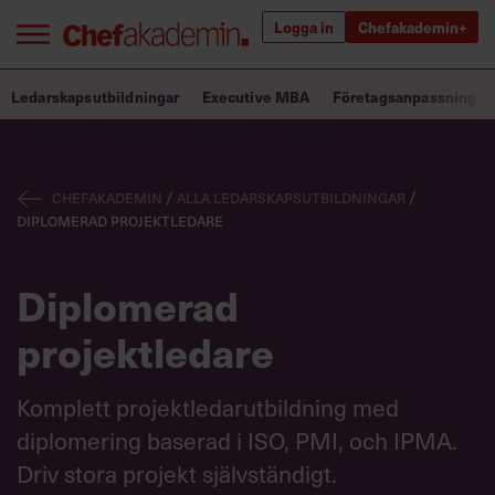
Logga in
Chefakademin+
Bra ledare förändrar världen
Ledarskapsutbildningar
Executive MBA
Företagsanpassning
Innehåll från Chef
Chefakademin
/
Alla ledarskapsutbildningar
/
Utbildning för ledare
Diplomerad projektledare
Chefakademin+
Diplomerad
Populära utbildningar
projektledare
Komplett projektledarutbildning med
Annonsera
diplomering baserad i ISO, PMI, och IPMA.
Om oss
Kontakta oss
Driv stora projekt självständigt.
Kundservice