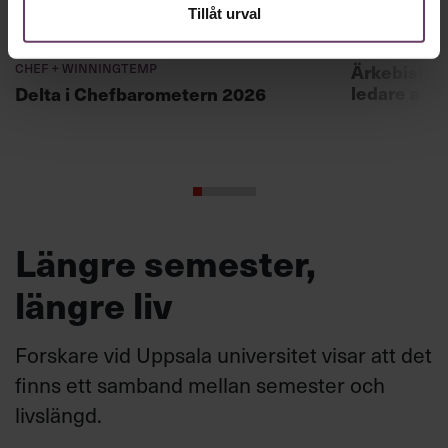
Tillåt urval
Annonssamarbete:
Ledarskap
Chef + Winningtemp
Ärkebiskopen
ledare att 
Delta i Chefbarometern 2026
Längre semester,
längre liv
Forskare vid Uppsala universitet visar att det
finns ett samband mellan semester och
livslängd.