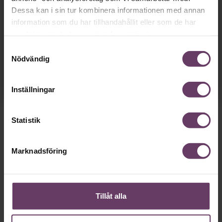
Dessa kan i sin tur kombinera informationen med annan
Chefs nyhetsbrev
med senaste
information som du har tillhandahållit eller som de har
ledarskapsnyheterna!
samlat in när du har använt deras tjänster.
Samtyckesval
Nödvändig
Dina uppgifter delas aldrig med tredje part.
Läs vår
integritetspolicy här
.
Inställningar
Statistik
Marknadsföring
Tillåt alla