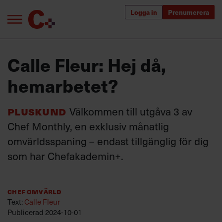
Logga in
Prenumerera
Bra ledare förändrar världen
Calle Fleur: Hej då,
Innehåll från Chef
hemarbetet?
Utbildning för ledare
Pluskund
Välkommen till utgåva 3 av
Chefakademin+
Chef Monthly, en exklusiv månatlig
Populära utbildningar
omvärldsspaning – endast tillgänglig för dig
som har Chefakademin+.
Annonsera
Chef Omvärld
Om oss
Text:
Calle Fleur
Kontakta oss
Publicerad
2024-10-01
Kundservice