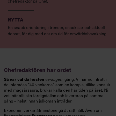
chefredaktör på Chef.
NYTTA
En snabb orientering i trender, snackisar och aktuell
debatt, för dig med ont om tid för omvärldsbevakning.
Chefredaktören har ordet
Så var väl då hösten
verkligen
igång. Vi har nu inträtt i
de infamösa ”40-veckorna” som en kompis, tillika konsult
med magsårsaura, brukar kalla den här tiden på året. Ni
vet, när allt ska färdigställas och levereras på samma
gång – helst innan julkoman inträder.
Ekonomin verkar åtminstone gå åt rätt håll. Även om
Svantesson
finansminister
proklamerat att