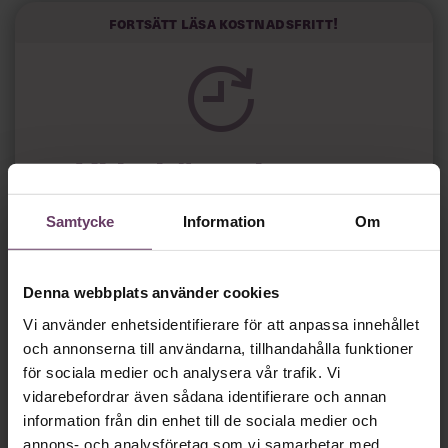
politiker som har framtoningen av att vara kunniga,
Fortsätt läsa kostnadsfritt!
kompetenta och stå med båda fötterna på jorden. Hellre
en tråkig partiledare i foträta skor än en känslomässig
spelevink i högklackat, är hur jag brukar sammanfatta de
önskningar som svenskarna för fram i undersökningar.”
Läs mer:
Vi behöver bara
en
Siri Wikander: ”Led som i
början av pandemin”
minut…
Samtycke
Information
Om
Så roligt att du vill fortsätta läsa våra artiklar!
Det får du strax göra,
utan att betala något
.
Denna webbplats använder cookies
Vi använder enhetsidentifierare för att anpassa innehållet
Skapa ditt gratiskonto
och annonserna till användarna, tillhandahålla funktioner
för sociala medier och analysera vår trafik. Vi
vidarebefordrar även sådana identifierare och annan
Tillgång
gratis
till våra låsta artiklar och webinar
information från din enhet till de sociala medier och
utan tidsbegränsning!
och
annons- och analysföretag som vi samarbetar med.