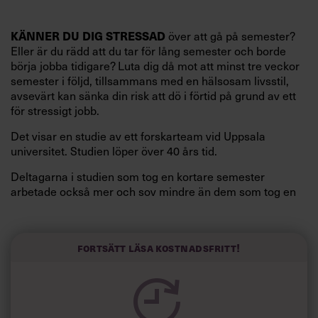
KÄNNER DU DIG STRESSAD
över att gå på semester?
Eller är du rädd att du tar för lång semester och borde
börja jobba tidigare? Luta dig då mot att minst tre veckor
semester i följd, tillsammans med en hälsosam livsstil,
avsevärt kan sänka din risk att dö i förtid på grund av ett
för stressigt jobb.
Det visar en studie av ett forskarteam vid Uppsala
universitet. Studien löper över 40 års tid.
Deltagarna i studien som tog en kortare semester
arbetade också mer och sov mindre än dem som tog en
längre semester, vilket ytterligare ökade stressen i deras
liv.
Forskarna tror sig dessutom kunna uttyda att en längre
Fortsätt läsa kostnadsfritt!
semester har större betydelse för långlevnad än andra
försök att förändra livsstilsvanor.