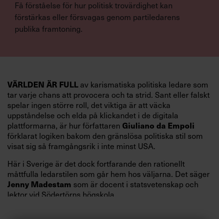
Få förståelse för hur politisk trovärdighet kan
förstärkas eller försvagas genom partiledarens
publika framtoning.
VÄRLDEN ÄR FULL
av karismatiska politiska ledare som
tar varje chans att provocera och ta strid. Sant eller falskt
spelar ingen större roll, det viktiga är att väcka
uppståndelse och elda på klickandet i de digitala
Giuliano da Empoli
plattformarna, är hur författaren
förklarat logiken bakom den gränslösa politiska stil som
visat sig så framgångsrik i inte minst USA.
Här i Sverige är det dock fortfarande den rationellt
måttfulla ledarstilen som går hem hos väljarna. Det säger
Jenny Madestam
som är docent i statsvetenskap och
lektor vid Södertörns högskola.
”Svenskarna tar politik på allvar och brukar uppskatta