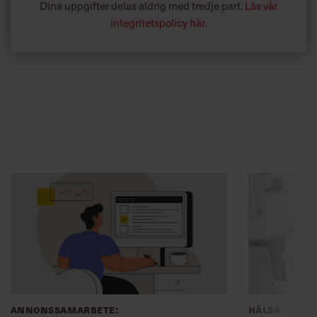
Dina uppgifter delas aldrig med tredje part.
Läs vår
integritetspolicy här
.
Annonssamarbete:
Hälsa
Chef + Winningtemp
Lär chefer
Delta i Chefbarometern 2026