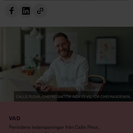
Villkor och policy för
personuppgiftsbehandling
Sök
efter:
Logga in
Calle Fleur, chefredaktör och tf vd för Chefakademin.
Prenumerera
VAD
Periodens ledarspaningar från Calle Fleur,