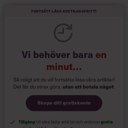
välskrivna texter – likt de som skapas av AI – till den
kortfattat slarviga vd-stilen.
Fortsätt läsa kostnadsfritt!
Vi behöver bara
en
minut…
Så roligt att du vill fortsätta läsa våra artiklar!
Det får du strax göra,
utan att betala något
.
Skapa ditt gratiskonto
Tillgång
till våra låsta artiklar och webinar
gratis