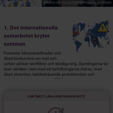
Grafik och illustration: Anna Harvard
1. Det internationella
samarbetet bryter
samman
Fortsatta inkomstskillnader och
ökad konkurrens om mat och
vatten utlöser konflikter och blodiga krig. Gamlingarna tar
över världen i takt med att befolkningarna åldras, med
ökad slutenhet, bakåtsträvande protektionism och
diskriminering
av unga som följd.
CO2-utsläppen minskar när resandet går ner.
Potential:
Mindre språk och lokala kulturer får ett uppsving när
Fortsätt läsa kostnadsfritt!
engelskans världsdominans bryts. Fungi och syntetiskt
framställd mat blir tillväxtindustrier när gränserna sluts
och importerade proteinkällor måste ersättas.