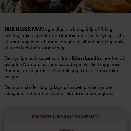
HUR HÖJER MAN
egentligen arbetsglädjen? Riktig
arbetsglädje uppstår ur en kombination av ett tydligt syfte,
att man upplever att man kan göra skillnad på riktigt och
att arbetsplatsen känns trygg.
Det tydliga budskapet kom från
Björn Lundin
, hr-chef på
Google i Norden, när han pratade på Nordic Happiness
Summit, arrangerat av Handelshögskolan i Stockholm
nyligen.
Det som händer dagligdags på arbetsplatsen är det
viktigaste, menar han. Det är där du ska börja gräva
redan i dag.
Här är Björn Lundins tre enkla åtgärder som tagit skruv
och höjt arbetsglädjen på Google:
Fortsätt läsa kostnadsfritt!