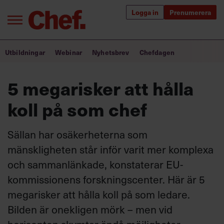
Logga in
Prenumerera
Bra ledare förändrar världen
Utbildningar
Webinar
Nyhetsbrev
Chefdagen
Innehåll från Chef
5 megarisker att hålla
Utbildning för ledare
koll på som chef
Chefakademin+
Sällan har osäkerheterna som
Populära utbildningar
mänskligheten står inför varit mer komplexa
och sammanlänkade, konstaterar EU-
kommissionens forskningscenter. Här är 5
Annonsera
megarisker att hålla koll på som ledare.
Om oss
Bilden är onekligen mörk – men vid
Kontakta oss
Kundservice