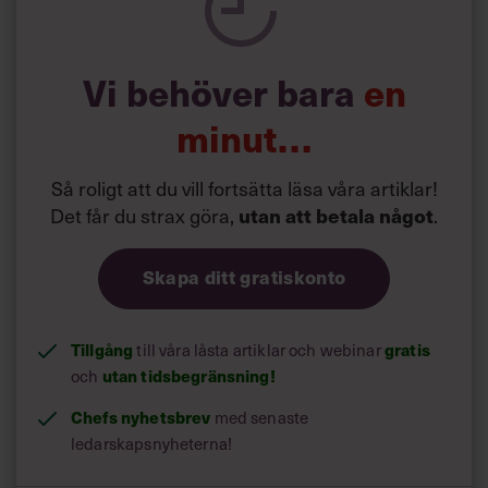
Läs också:
Vi behöver bara
Calle Fleur: Tips från
en
omvärldscoachen
minut…
Så roligt att du vill fortsätta läsa våra artiklar!
Det får du strax göra,
utan att betala något
.
Skapa ditt gratiskonto
Tillgång
till våra låsta artiklar och webinar
gratis
och
utan tidsbegränsning!
Chefs nyhetsbrev
med senaste
ledarskapsnyheterna!