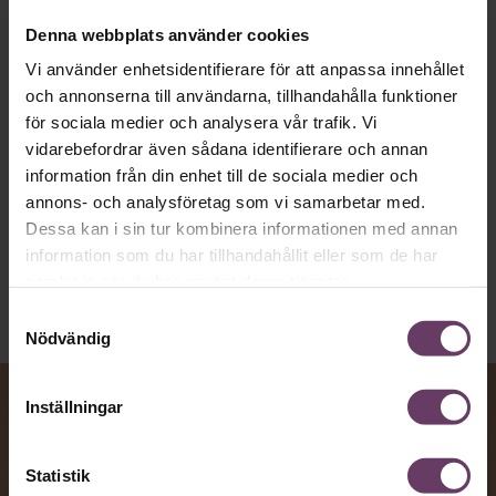
text till korthugget vd-språk – utan
Denna webbplats använder cookies
artighetsfraser, men gärna stavfel – vara
Vi använder enhetsidentifierare för att anpassa innehållet
vägen för den som vill nå fram till
och annonserna till användarna, tillhandahålla funktioner
toppcheferna?
för sociala medier och analysera vår trafik. Vi
vidarebefordrar även sådana identifierare och annan
information från din enhet till de sociala medier och
Kommunikation
annons- och analysföretag som vi samarbetar med.
Text:
Fredrik Kullberg
Dessa kan i sin tur kombinera informationen med annan
Publicerad
2026-08-07
information som du har tillhandahållit eller som de har
samlat in när du har använt deras tjänster.
Samtyckesval
Nödvändig
Inställningar
Statistik