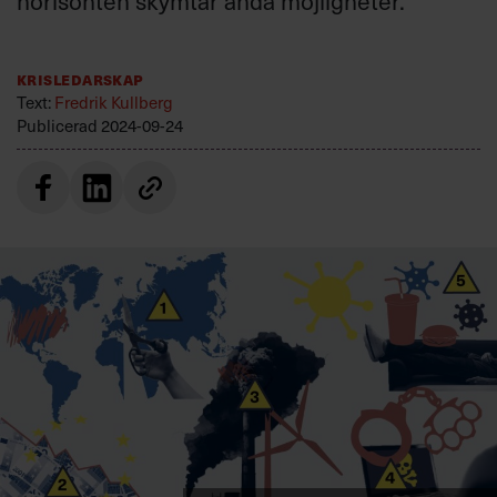
horisonten skymtar ändå möjligheter.
Villkor och policy för
personuppgiftsbehandling
Krisledarskap
Text:
Fredrik Kullberg
Sök
Publicerad
2024-09-24
efter:
Logga in
Prenumerera