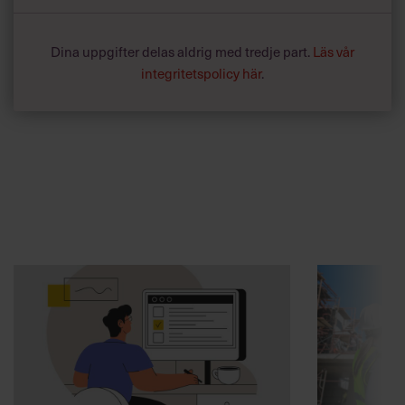
Dina uppgifter delas aldrig med tredje part.
Läs vår
integritetspolicy här
.
Annonssamarbete:
Arbetsmiljö
Chef + Winningtemp
”Djupa, str