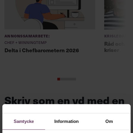
Annonssamarbete:
Krisledars
Chef + Winningtemp
Råd och lä
kriser
Delta i Chefbarometern 2026
Skriv som en vd med en
app
Samtycke
Information
Om
MVH VD
Kan en app som förvandlar