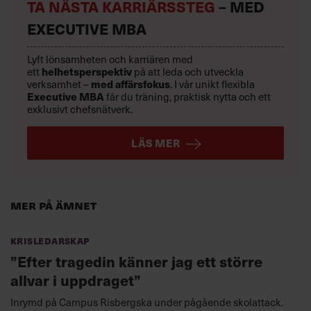
TA NÄSTA KARRIÄRSSTEG
– MED
EXECUTIVE MBA
Lyft lönsamheten och karriären med
ett
helhetsperspektiv
på att leda och utveckla
verksamhet –
med affärsfokus
. I vår unikt flexibla
Executive MBA
får du träning, praktisk nytta och ett
exklusivt chefsnätverk.
LÄS MER
Mer på ämnet
Krisledarskap
”Efter tragedin känner jag ett större
allvar i uppdraget”
Inrymd på Campus Risbergska under pågående skolattack.