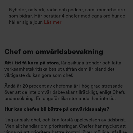
Nyheter, nätverk, radio och poddar, samt medarbetare
som bidrar. Här berättar 4 chefer med egna ord hur de
håller sig a jour.
Läs mer
Chef om omvärldsbevakning
Att i tid få korn på stora
, långsiktiga trender och fatta
verksamhetskritiska beslut utifrån dem är bland det
viktigaste du kan göra som chef.
Ändå är 20 procent av cheferna är i hög grad stressade
över att de inte omvärldsbevakar tillräckligt, enligt Chefs
undersökning. En ungefär lika stor andel har inte tid.
Hur kan chefen bli bättre på omvärldsanalys?
”Jag är själv chef, och kan förstå upplevelsen av tidsbrist.
Men allt handlar om prioriteringar. Chefer har mycket att
vinna på att prioritera bättre kontroll över möjliga utfall av