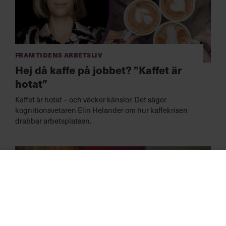
Framtidens arbetsliv
Hej då kaffe på jobbet? ”Kaffet är
hotat”
Kaffet är hotat – och väcker känslor. Det säger
kognitionsvetaren Elin Helander om hur kaffekrisen
drabbar arbetsplatsen.