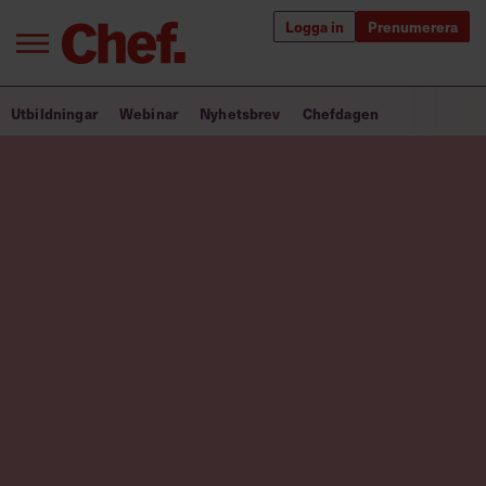
Logga in
Prenumerera
Bra ledare förändrar världen
Utbildningar
Webinar
Nyhetsbrev
Chefdagen
Innehåll från Chef
Utbildning för ledare
Chefakademin+
Populära utbildningar
Annonsera
Om oss
Kontakta oss
Kundservice