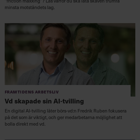
”friction maxxing”? Läs varför du ska låta skaven trumfa
minsta motståndets lag.
Framtidens arbetsliv
Vd skapade sin AI-tvilling
En digital AI-tvilling låter börs-vd:n Fredrik Ruben fokusera
på det som är viktigt, och ger medarbetarna möjlighet att
bolla direkt med vd.