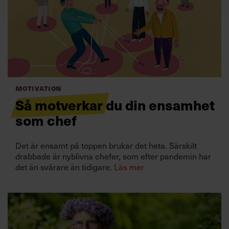
Villkor och policy för
personuppgiftsbehandling
Sök
efter:
Motivation
Så motverkar du din ensamhet
som chef
Det är ensamt på toppen brukar det heta. Särskilt
Logga in
drabbade är nyblivna chefer, som efter pandemin har
det än svårare än tidigare.
Läs mer
Prenumerera