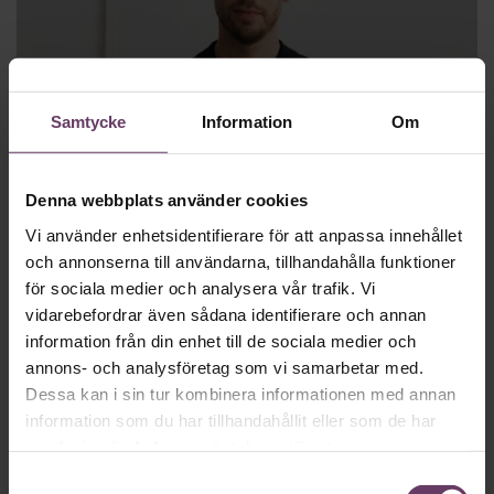
Cheftest
Samtycke
Information
Om
Cheftest: Daniel Ervér, vd H&M
Daniel Ervér, vd för H&M, ska få klädjätten att lyfta. Receptet
Denna webbplats använder cookies
är ”back to basics”. Men första dagen på jobbet slutade på
minus 26 miljarder kronor.
Vi använder enhetsidentifierare för att anpassa innehållet
och annonserna till användarna, tillhandahålla funktioner
för sociala medier och analysera vår trafik. Vi
vidarebefordrar även sådana identifierare och annan
information från din enhet till de sociala medier och
annons- och analysföretag som vi samarbetar med.
Dessa kan i sin tur kombinera informationen med annan
information som du har tillhandahållit eller som de har
samlat in när du har använt deras tjänster.
Samtyckesval