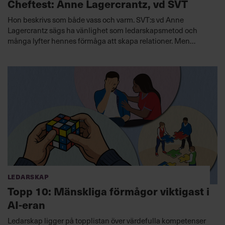
Cheftest: Anne Lagercrantz, vd SVT
Hon beskrivs som både vass och varm. SVT:s vd Anne
Lagercrantz sägs ha vänlighet som ledarskapsmetod och
många lyfter hennes förmåga att skapa relationer. Men
under den lugna ytan finns både beslutsamhet och en
förmåga att tala klarspråk.
Ledarskap
Topp 10: Mänskliga förmågor viktigast i
AI-eran
Ledarskap ligger på topplistan över värdefulla kompetenser