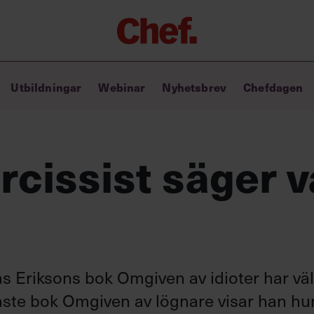
Chefakademin+
Utbildningar
Webinar
Nyhetsbrev
Chefdagen
Lyft ditt ledarskap med C+
Masterclass
Verktyg i vardagen
Ledarskapsbiblioteket
arcissist säger 
Ledarskapstest
Chef GPT – din chefsassistent i
fickan
s Eriksons bok Omgiven av idioter har väl
aste bok Omgiven av lögnare visar han h