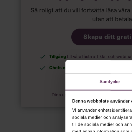
Så roligt att du vill fortsätta läsa våra
utan att betal
Skapa ditt grat
Tillgång
till våra låsta artiklar och webin
Chefs nyhetsbrev
med senaste ledarska
Samtycke
Dina uppgifter delas aldrig med tredje pa
Denna webbplats använder 
Vi använder enhetsidentifierar
sociala medier och analysera 
till de sociala medier och a
med annan information som du 