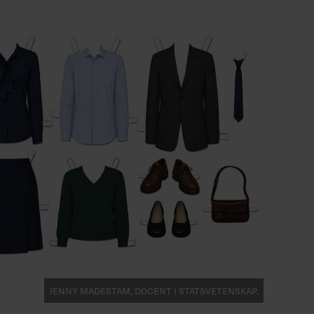
Jenny Madestam, docent i statsvetenskap.