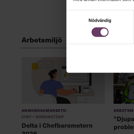
Samtyckesval
Nödvändig
Arbetsmiljö
Annonssamarbete:
Arbetsm
Chef + Winningtemp
”Djupa
Delta i Chefbarometern
proble
2026