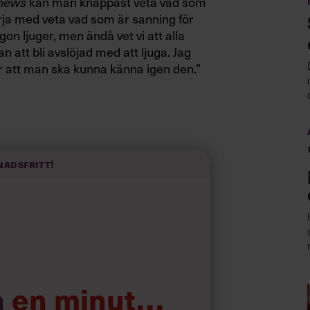
kan man knappast veta vad som
 news
 börja med veta vad som är sanning för
gon ljuger, men ändå vet vi att alla
an att bli avslöjad med att ljuga. Jag
ör att man ska kunna känna igen den.”
et ju allvarligt.”
nadsfritt!
a
en minut…