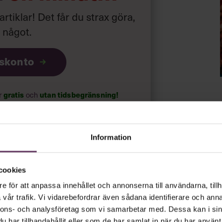
 artiklar! Det får du strax göra,
a något
.
iskonto
ar
gratis
och
utan tidsbegränsning!
psnyheterna!
Information
rt.
Läs vår integritetspolicy här
.
cookies
e för att anpassa innehållet och annonserna till användarna, tillh
vår trafik. Vi vidarebefordrar även sådana identifierare och anna
nnons- och analysföretag som vi samarbetar med. Dessa kan i sin
har tillhandahållit eller som de har samlat in när du har använt 