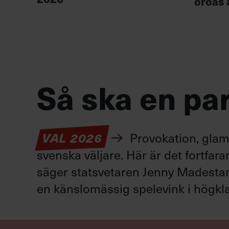
oroas 
Så ska en par
Provokation, glamo
VAL 2026
svenska väljare. Här är det fortfar
säger statsvetaren Jenny Madestam: 
en känslomässig spelevink i högkla