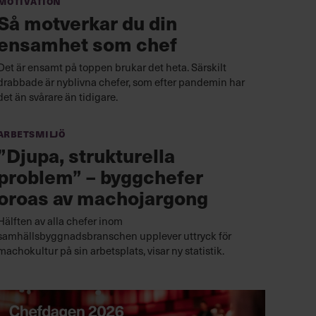
Motivation
Så motverkar du din
ensamhet som chef
Det är ensamt på toppen brukar det heta. Särskilt
drabbade är nyblivna chefer, som efter pandemin har
det än svårare än tidigare.
Arbetsmiljö
”Djupa, strukturella
problem” – byggchefer
oroas av machojargong
Hälften av alla chefer inom
samhällsbyggnadsbranschen upplever uttryck för
machokultur på sin arbetsplats, visar ny statistik.