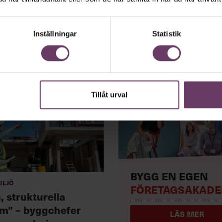
Inställningar
Statistik
Tillåt urval
BYGG EN EGEN
iljö
FÖRETAGSAKADE
, strukturella
m” – byggchefer
LÄS MER