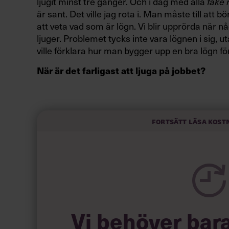
ljugit minst tre gånger. Och i dag med alla
fake
är sant. Det ville jag rota i. Man måste till att
att veta vad som är lögn. Vi blir upprörda när nå
ljuger. Problemet tycks inte vara lögnen i sig, ut
ville förklara hur man bygger upp en bra lögn f
När är det farligast att ljuga på jobbet?
”Om du blir avslöjad med att ha ljugit i ditt cv är d
Kan det löna sig att ljuga?
Fortsätt läsa kost
Vi behöver bar