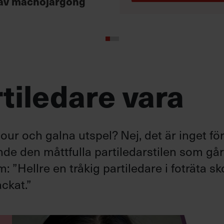
av machojargong
tiledare vara
ur och galna utspel? Nej, det är inget fö
ande den måttfulla partiledarstilen som gå
”Hellre en tråkig partiledare i foträta sk
ckat.”