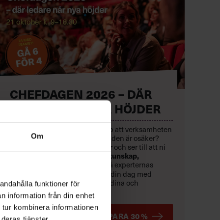
CHEFDAGEN 2026 – DÄR
LEDARE NÅR NYA HÖJDER
Hur säkerställer din chefsgrupp att verksamheten
Om
rör sig framåt – även när omvärlden är osäker?
Den
21 oktober
röjer vi hinder
och ser till att ni
når resultat.
Rusta er med
ny kunskap,
inspireras
av toppchefer och få experternas
konkreta verktyg
.
Skräddarsy din dag med
fördjupande kunskapsspår för dina och
andahålla funktioner för
organisationens behov just nu.
n information från din enhet
 tur kombinera informationen
BOKA TIDIGT OCH SPARA 30 %
deras tjänster.