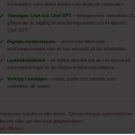
forskningen, samt andra ämnen som direkt rör chefsrollen.
Tidningen Chef och Chef GPT
– tidningen hem i brevlådan 11
gånger per år, tillgång till hela tidningsarkivet och AI-tjänsten
Chef GPT.
Digitala masterclasses
– upskill med tillhörande
 riktigt rejält helikopterperspektiv. Att göra det
workshopsmaterial som du kan använda på din arbetsplats.
 avgörande för hur du och din organisation hanterar
Ljudboksbibliotek
– ett digitalt bibliotek där du kan lyssna på
ör sin pessimistiska framtidssyn. Men det är klokt
bara på grund av det faktum att Roubini ofta haft
sammanfattningar av de viktigaste ledarskapstitlarna!
t negativ, men välresearchad, framtidsprognos.
Verktyg i vardagen
– mallar, guider och metoder som
underlättar ditt arbete.
ris, och vad det innebär för länder, individer och organisationer.
sering och dess offer, och vilka som faktiskt är hotade av globalis
kas undvika de megahot vi står inför.
*Faktureras halvårsvis eller årsvis. Tjänsten förnyas automatiskt om
den inte sägs upp före sista giltighetsdatum.
Läs villkoren