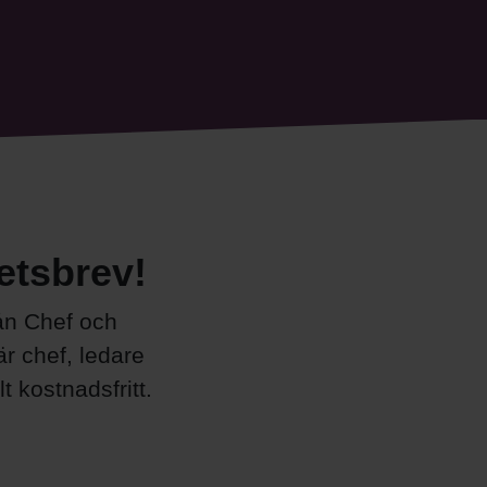
etsbrev!
ån Chef och
r chef, ledare
 kostnadsfritt.