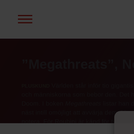
Sök
efter:
”Megathreats”, N
Pluskund
Världen står inför tio gigant
och människorna som bebor den. Det hä
Doom. I boken
Megathreats
listar han 
näst intill omöjligt att avvärja dem. Me
notera. För Roubini är känd för två sake