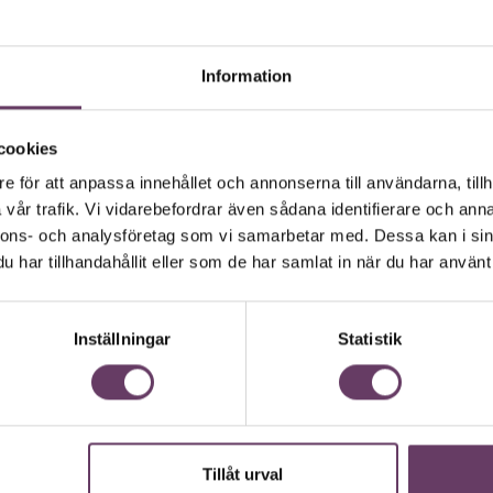
Läs om Chefakademin+
Information
 smeknamnet Dr Doom under åren som föregick
cookies
ns uttalanden i medierna om hur hushållens
e för att anpassa innehållet och annonserna till användarna, tillh
utdurk som skulle leda till en global finanskris
vår trafik. Vi vidarebefordrar även sådana identifierare och anna
 och Roubini fick rykte om sig som någon som
nnons- och analysföretag som vi samarbetar med. Dessa kan i sin
öra festen. Tyvärr fick han rätt, som så många
har tillhandahållit eller som de har samlat in när du har använt 
 hans gedigna erfarenhet dras han fortfarande
 Som barn till migranter har Roubini levt i
an, Italien och USA. I dag lever och verkar han i
professor i nationalekonomi. Han har också
Inställningar
Statistik
nder Clinton-administrationen, på Världsbanken
mang.
ett otal banker.
Megathreats
är hans femte bok.
Tillåt urval
nden är förknippade med risk. En
Chef GPT