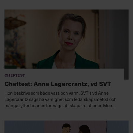
Cheftest
Cheftest: Anne Lagercrantz, vd SVT
Hon beskrivs som både vass och varm. SVT:s vd Anne
Lagercrantz sägs ha vänlighet som ledarskapsmetod och
många lyfter hennes förmåga att skapa relationer. Men
under den lugna ytan finns både beslutsamhet och en
förmåga att tala klarspråk.