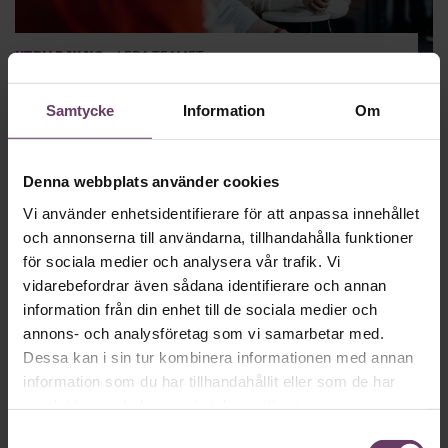
·
Utbildning
Leda teamet
UL – Utvecklande ledarskap
Samtycke
Information
Om
Utbildning med övernattning,
24 500 kr
Utveckla ditt ledarskap genom ökad självkännedom,
reflektion och praktisk tillämpning.
Boka nu
Denna webbplats använder cookies
Vi använder enhetsidentifierare för att anpassa innehållet
och annonserna till användarna, tillhandahålla funktioner
för sociala medier och analysera vår trafik. Vi
vidarebefordrar även sådana identifierare och annan
information från din enhet till de sociala medier och
annons- och analysföretag som vi samarbetar med.
Dessa kan i sin tur kombinera informationen med annan
information som du har tillhandahållit eller som de har
samlat in när du har använt deras tjänster.
Rekrytering
Samtyckesval