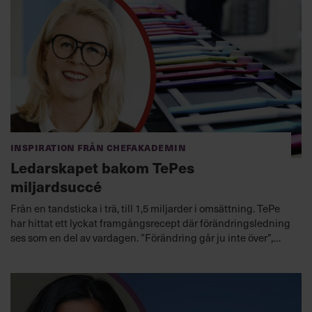
Inspiration från Chefakademin
Ledarskapet bakom TePes
miljardsuccé
Från en tandsticka i trä, till 1,5 miljarder i omsättning. TePe
har hittat ett lyckat framgångsrecept där förändringsledning
ses som en del av vardagen. ”Förändring går ju inte över”,
säger Helen Richenzhagen, Global Sales Director.