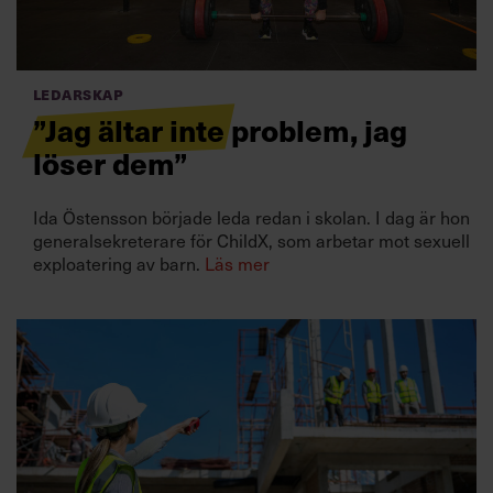
Villkor och policy för
personuppgiftsbehandling
Ledarskap
Sök
”Jag ältar inte problem, jag
efter:
löser dem”
Ida Östensson började leda redan i skolan. I dag är hon
generalsekreterare för ChildX, som arbetar mot sexuell
exploatering av barn.
Läs mer
Logga in
Prenumerera