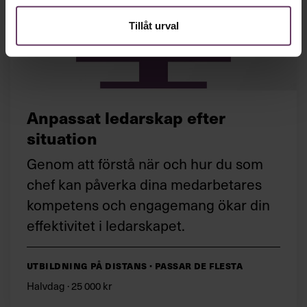
Tillåt urval
Anpassat ledarskap efter
situation
Genom att förstå när och hur du som
chef kan påverka dina medarbetares
kompetens och engagemang ökar din
effektivitet i ledarskapet.
Utbildning på distans · Passar de flesta
Halvdag · 25 000 kr