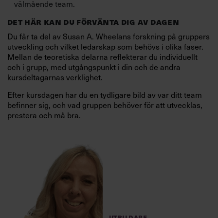
team eller chefsgruppen
välmående team.
”Jag gillar konceptet,
i min organisation.
DET HÄR KAN DU FÖRVÄNTA DIG AV DAGEN
men vill anpassa format
Upplägget ser bra ut, vi
Du får ta del av Susan A. Wheelans forskning på gruppers
och innehåll till min
utveckling och vilket ledarskap som behövs i olika faser.
kör!”
organisations unika
Mellan de teoretiska delarna reflekterar du individuellt
och i grupp, med utgångspunkt i din och de andra
förutsättningar.”
kursdeltagarnas verklighet.
Javisst!
Du får en färdigpaketerad företagsintern
kurs för upp till 15 deltagare till det fasta priset 25 000
Efter kursdagen har du en tydligare bild av var ditt team
kr + moms.
Vi anpassar efter dina behov!
Kontakta oss idag
om
befinner sig, och vad gruppen behöver för att utvecklas,
Kombinera gärna flera av våra kortare kurser om du
du vill utbilda fler än 15 deltagare, hålla kursen i egna
prestera och må bra.
vill, så återkommer vi med offert.
lokaler, eller som del av ett skräddarsytt
ledarskapsprogram.
JAG VILL BOKA!
BEGÄR OFFERT NU!
UTBILDARE