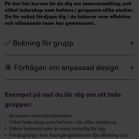
På den här kursen lär du dig om teamutveckling, och
Villkor och policy för
vilket ledarskap som behövs i gruppens olika stadier.
personuppgiftsbehandling
Du får också fördjupa dig i de faktorer som effektiva
och välmående team har gemensamt.
Sök
efter:
✅ Bokning för grupp
🎯 Förfrågan om anpassad design
Exempel på vad du lär dig om att leda
Logga in
grupper:
Chefakademin+
Gruppers utvecklingsstadier.
”Jag vill
Vilket ledarskap som behövs i de olika stadierna.
kompetensutveckla mitt
Vilken ledarstil som är mest naturlig för dig.
Fördjupning i fem framgångsfaktorer för effektiva och