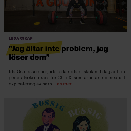
Villkor och policy för
personuppgiftsbehandling
Sök
efter:
Ledarskap
”Jag ältar inte problem, jag
löser dem”
Ida Östensson började leda redan i skolan. I dag är hon
generalsekreterare för ChildX, som arbetar mot sexuell
exploatering av barn.
Läs mer
Logga in
Prenumerera