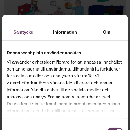
Självledarskap
Samtycke
Information
Om
Så överlever du chefsåret 2026
Tiderna är hårda och trycket är stort – särskilt på chefen.
Denna webbplats använder cookies
Tack och lov då för Chefs överlevnadsguide, som gör ditt
chefsår 2026 lite lättare.
Vi använder enhetsidentifierare för att anpassa innehållet
och annonserna till användarna, tillhandahålla funktioner
för sociala medier och analysera vår trafik. Vi
vidarebefordrar även sådana identifierare och annan
information från din enhet till de sociala medier och
annons- och analysföretag som vi samarbetar med.
Dessa kan i sin tur kombinera informationen med annan
information som du har tillhandahållit eller som de har
samlat in när du har använt deras tjänster.
Samtyckesval