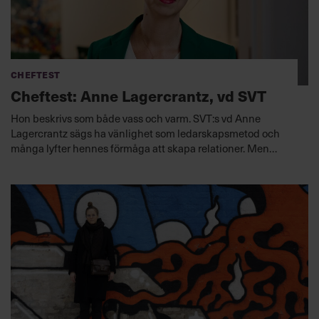
Cheftest
Cheftest: Anne Lagercrantz, vd SVT
Hon beskrivs som både vass och varm. SVT:s vd Anne
Lagercrantz sägs ha vänlighet som ledarskapsmetod och
många lyfter hennes förmåga att skapa relationer. Men
under den lugna ytan finns både beslutsamhet och en
förmåga att tala klarspråk.