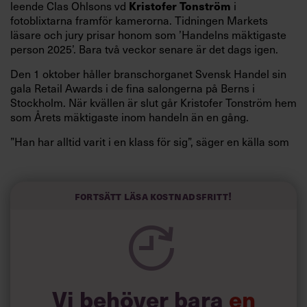
leende Clas Ohlsons vd
i
Kristofer Tonström
fotoblixtarna framför kamerorna. Tidningen Markets
läsare och jury prisar honom som ’Handelns mäktigaste
person 2025’. Bara två veckor senare är det dags igen.
Den 1 oktober håller branschorganet Svensk Handel sin
gala Retail Awards i de fina salongerna på Berns i
Stockholm. När kvällen är slut går Kristofer Tonström hem
som Årets mäktigaste inom handeln än en gång.
”Han har alltid varit i en klass för sig”, säger en källa som
känt honom länge.
”Han är en något av en framtidsman”, säger en annan
person i branschen.
Fortsätt läsa kostnadsfritt!
Och ja, de flesta som Chef talat med uppskattar, till och
med beundrar, Kristofer Tonström som ledare. Men inte
riktigt alla.
Vi behöver bara
en