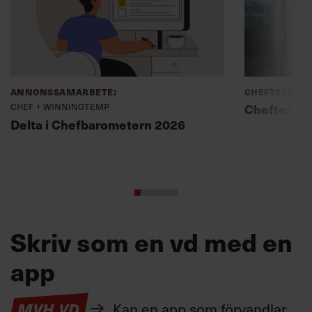
Annonssamarbete:
Cheftest
Chef + Winningtemp
Cheftest: P
Delta i Chefbarometern 2026
Skriv som en vd med en
app
MVH VD
Kan en app som förvandlar