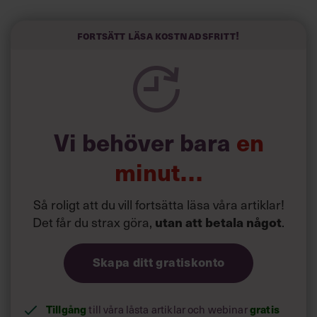
Sinceerly som konverterar formellt och minutiöst
välskrivna texter – likt de som skapas av AI – till den
kortfattat slarviga vd-stilen.
Fortsätt läsa kostnadsfritt!
Vi behöver bara
en
minut…
Så roligt att du vill fortsätta läsa våra artiklar!
Det får du strax göra,
.
utan att betala något
Skapa ditt gratiskonto
Tillgång
till våra låsta artiklar och webinar
gratis