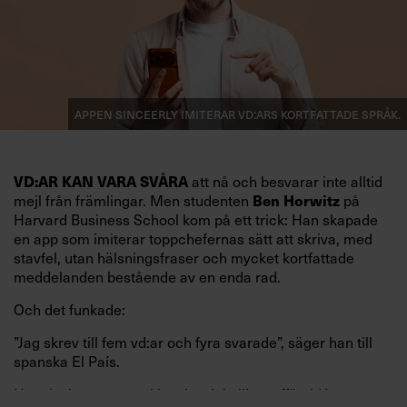
Appen Sinceerly imiterar vd:ars kortfattade språk.
att nå och besvarar inte alltid
VD:AR KAN VARA SVÅRA
mejl från främlingar. Men studenten
på
Ben Horwitz
Harvard Business School kom på ett trick: Han skapade
en app som imiterar toppchefernas sätt att skriva, med
stavfel, utan hälsningsfraser och mycket kortfattade
meddelanden bestående av en enda rad.
Och det funkade:
”Jag skrev till fem vd:ar och fyra svarade”, säger han till
spanska El País.
Horwitz har nu utvecklat sitt trick till en affärsidé: appen