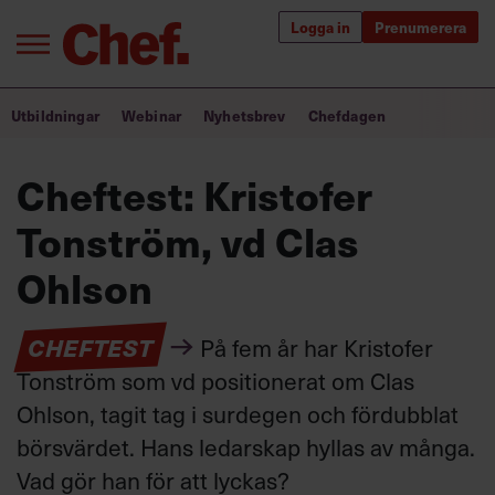
Logga in
Prenumerera
Bra ledare förändrar världen
Utbildningar
Webinar
Nyhetsbrev
Chefdagen
Innehåll från Chef
Cheftest: Kristofer
Utbildning för ledare
Tonström, vd Clas
Chefakademin+
Ohlson
Populära utbildningar
CHEFTEST
På fem år har Kristofer
Tonström som vd positionerat om Clas
Ohlson, tagit tag i surdegen och fördubblat
Annonsera
Om oss
börsvärdet. Hans ledarskap hyllas av många.
Kontakta oss
Vad gör han för att lyckas?
Kundservice