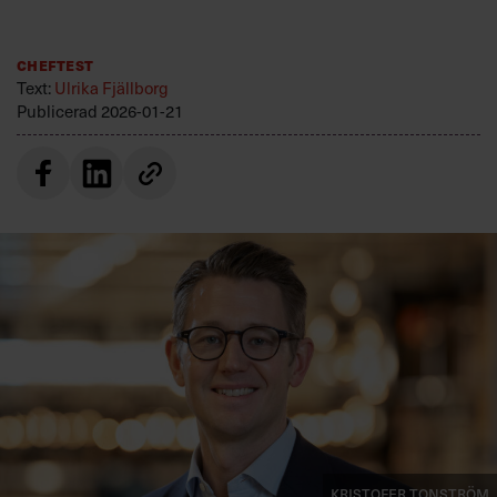
Villkor och policy för
personuppgiftsbehandling
Cheftest
Text:
Ulrika Fjällborg
Sök
Publicerad
2026-01-21
efter:
Logga in
Prenumerera
Kristofer Tonström