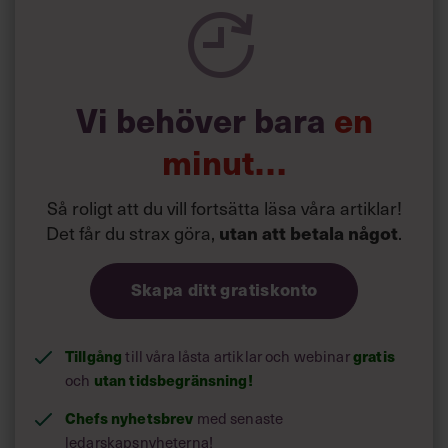
metallföretaget. Aluminium har plats 13 i det periodiska
systemet.
”Vi är inne i en oerhört spännande period för Gränges just
nu. Men med alla lockande möjligheter är det lätt att rusa
Vi behöver bara
en
åstad och här är Jörgens upphöjda lugn och
sinnesnärvaro en fantastisk tillgång för oss. Han är
minut…
verkligen en trygg analytiker, nästan som en
fadersgestalt”, säger en av Gränges många erfarna
medarbetare.
Så roligt att du vill fortsätta läsa våra artiklar!
Det får du strax göra,
utan att betala något
.
Skapa ditt gratiskonto
Tillgång
gratis
till våra låsta artiklar och webinar
utan tidsbegränsning!
och
Chefs nyhetsbrev
med senaste
ledarskapsnyheterna!