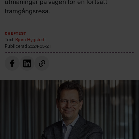
utmaningar på vägen för en fortsatt
Villkor och policy för
framgångsresa.
personuppgiftsbehandling
Sök
Cheftest
efter:
Text:
Björn Hygstedt
Publicerad
2024-05-21
Logga in
Prenumerera