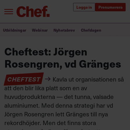
Logga in
Prenumerera
Bra ledare förändrar världen
Utbildningar
Webinar
Nyhetsbrev
Chefdagen
Innehåll från Chef
Cheftest: Jörgen
Utbildning för ledare
Rosengren, vd Gränges
Chefakademin+
CHEFTEST
Kavla ut organisationen så
Populära utbildningar
att den blir lika platt som en av
huvudprodukterna — det tunna, valsade
aluminiumet. Med denna strategi har vd
Annonsera
Jörgen Rosengren lett Gränges till nya
Om oss
Kontakta oss
rekordhöjder. Men det finns stora
Kundservice