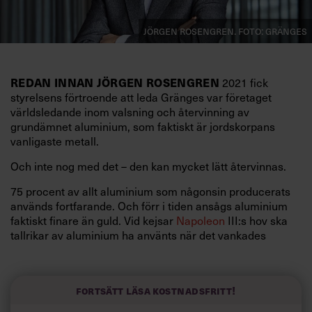
Jörgen Rosengren. Foto: Gränges
REDAN INNAN JÖRGEN ROSENGREN
2021 fick
styrelsens förtroende att leda Gränges var företaget
världsledande inom valsning och återvinning av
grundämnet aluminium, som faktiskt är jordskorpans
vanligaste metall.
Och inte nog med det – den kan mycket lätt återvinnas.
75 procent av allt aluminium som någonsin producerats
används fortfarande. Och förr i tiden ansågs aluminium
faktiskt finare än guld. Vid kejsar
Napoleon
III:s hov ska
tallrikar av aluminium ha använts när det vankades
finbesök i Versailles.
Någon råvarubrist lär heller inte uppstå. Inte ens det
något olycksbådande atomnumret har hämmat den
Fortsätt läsa kostnadsfritt!
positiva utvecklingen inom det 128 år gamla