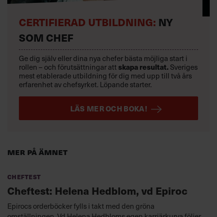
CERTIFIERAD UTBILDNING:
NY
SOM CHEF
Ge dig själv eller dina nya chefer bästa möjliga start i
skapa resultat.
rollen – och förutsättningar att
Sveriges
mest etablerade utbildning för dig med upp till två års
erfarenhet av chefsyrket. Löpande starter.
LÄS MER OCH BOKA!
Mer på ämnet
Cheftest
Cheftest: Helena Hedblom, vd Epiroc
Epirocs orderböcker fylls i takt med den gröna
omställningen. Vd Helena Hedbloms egen karriärkurva följer