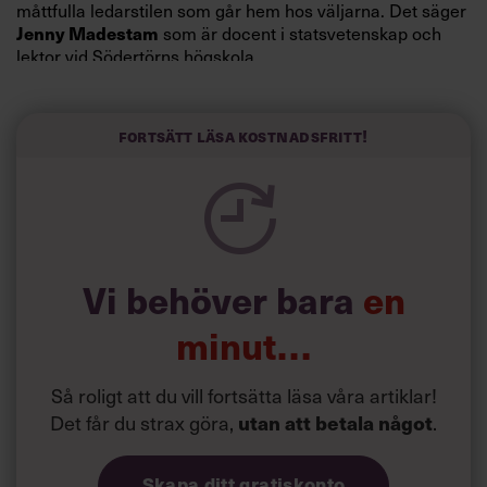
måttfulla ledarstilen som går hem hos väljarna. Det säger
Jenny Madestam
som är docent i statsvetenskap och
lektor vid Södertörns högskola.
”Svenskarna tar politik på allvar och brukar uppskatta
politiker som har framtoningen av att vara kunniga,
Fortsätt läsa kostnadsfritt!
kompetenta och stå med båda fötterna på jorden. Hellre
en tråkig partiledare i foträta skor än en känslomässig
spelevink i högklackat, är hur jag brukar sammanfatta de
önskningar som svenskarna för fram i undersökningar.”
Läs mer:
Vi behöver bara
en
Siri Wikander: ”Led som i
början av pandemin”
minut…
Så roligt att du vill fortsätta läsa våra artiklar!
Det får du strax göra,
utan att betala något
.
Skapa ditt gratiskonto