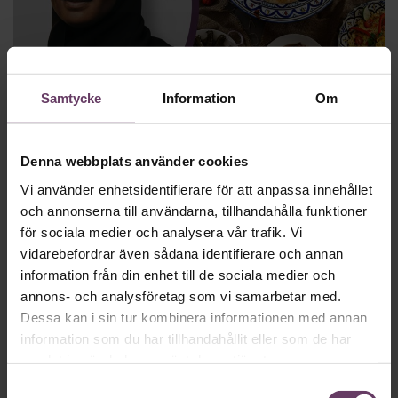
Mångfald
Samtycke
Information
Om
4 tips till chefen inför ramadan
Snart börjar ramadan. Så kan du som chef bidra till en
Denna webbplats använder cookies
inkluderande arbetsmiljö för medarbetare som fastar.
Vi använder enhetsidentifierare för att anpassa innehållet
och annonserna till användarna, tillhandahålla funktioner
för sociala medier och analysera vår trafik. Vi
vidarebefordrar även sådana identifierare och annan
information från din enhet till de sociala medier och
annons- och analysföretag som vi samarbetar med.
Dessa kan i sin tur kombinera informationen med annan
information som du har tillhandahållit eller som de har
samlat in när du har använt deras tjänster.
Samtyckesval