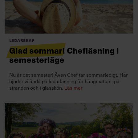
Villkor och policy för
personuppgiftsbehandling
Sök
efter:
Ledarskap
Glad sommar! Chefläsning i
semesterläge
Nu är det semester! Även Chef tar sommarledigt. Här
bjuder vi ändå på ledarläsning för hängmattan, på
stranden och i glasskön.
Läs mer
Logga in
Prenumerera