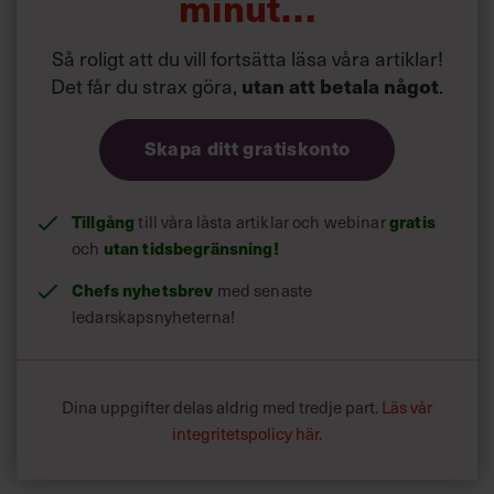
minut…
Business Forum i
Helsingfors, 2024.
Så roligt att du vill fortsätta läsa våra artiklar!
Det får du strax göra,
utan att betala något
.
Skapa ditt gratiskonto
Tillgång
till våra låsta artiklar och webinar
gratis
och
utan tidsbegränsning!
Chefs nyhetsbrev
med senaste
ledarskapsnyheterna!
Dina uppgifter delas aldrig med tredje part.
Läs vår
integritetspolicy här
.