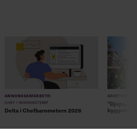
Annonssamarbete:
Arbetsmiljö
Chef + Winningtemp
”Djupa, str
byggchefer
Delta i Chefbarometern 2026