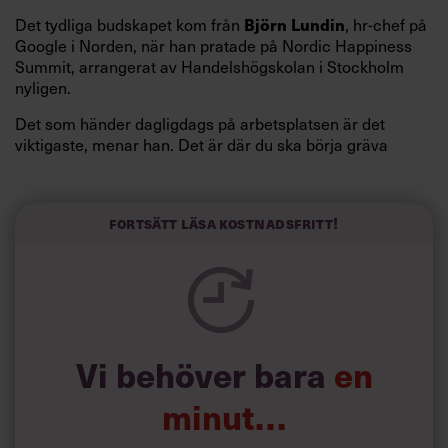
Det tydliga budskapet kom från
Björn Lundin
, hr-chef på
Google i Norden, när han pratade på Nordic Happiness
Summit, arrangerat av Handelshögskolan i Stockholm
nyligen.
Det som händer dagligdags på arbetsplatsen är det
viktigaste, menar han. Det är där du ska börja gräva
redan i dag.
Här är Björn Lundins tre enkla åtgärder som tagit skruv
och höjt arbetsglädjen på Google:
Fortsätt läsa kostnadsfritt!
Vi behöver bara
en
minut…