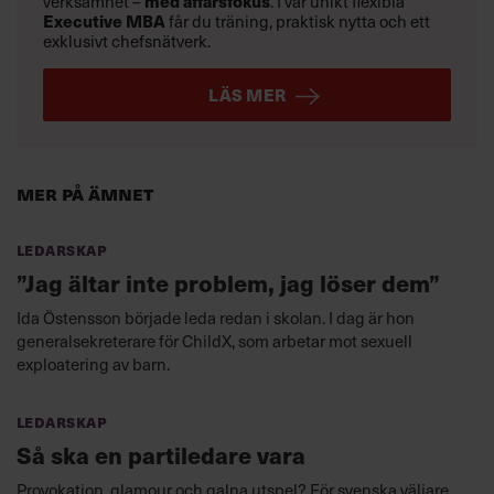
verksamhet –
med affärsfokus
. I vår unikt flexibla
Executive MBA
får du träning, praktisk nytta och ett
exklusivt chefsnätverk.
LÄS MER
Mer på ämnet
Ledarskap
”Jag ältar inte problem, jag löser dem”
Ida Östensson började leda redan i skolan. I dag är hon
generalsekreterare för ChildX, som arbetar mot sexuell
exploatering av barn.
Ledarskap
Så ska en partiledare vara
Provokation, glamour och galna utspel? För svenska väljare