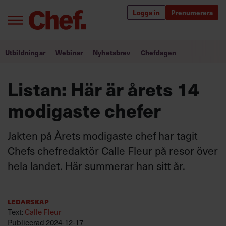
Logga in
Prenumerera
Bra ledare förändrar världen
Utbildningar
Webinar
Nyhetsbrev
Chefdagen
Innehåll från Chef
Listan: Här är årets 14
Utbildning för ledare
modigaste chefer
Chefakademin+
Jakten på Årets modigaste chef har tagit
Populära utbildningar
Chefs chefredaktör Calle Fleur på resor över
hela landet. Här summerar han sitt år.
Annonsera
Om oss
Ledarskap
Kontakta oss
Text:
Calle Fleur
Kundservice
Publicerad
2024-12-17