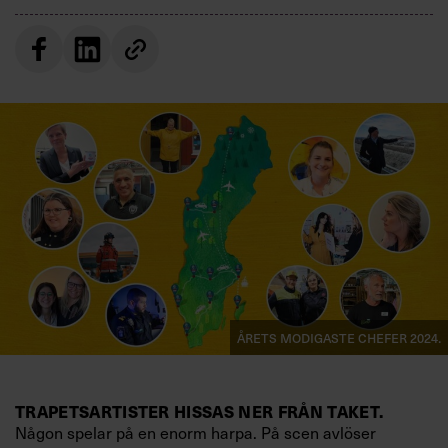
Villkor och policy för
personuppgiftsbehandling
Sök
efter:
Logga in
Årets modigaste chefer 2024.
Prenumerera
TRAPETSARTISTER HISSAS NER FRÅN TAKET.
Någon spelar på en enorm harpa. På scen avlöser