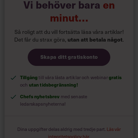
Vi behöver bara
en
minut…
Så roligt att du vill fortsätta läsa våra artiklar!
Det får du strax göra,
utan att betala något
.
Skapa ditt gratiskonto
Tillgång
till våra låsta artiklar och webinar
gratis
och
utan tidsbegränsning!
Chefs nyhetsbrev
med senaste
ledarskapsnyheterna!
Dina uppgifter delas aldrig med tredje part.
Läs vår
integritetspolicy här
.