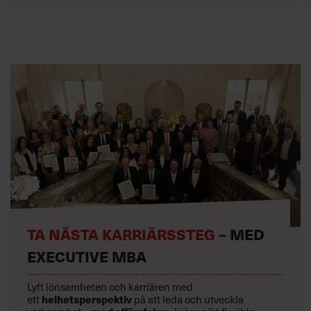
TA NÄSTA KARRIÄRSSTEG
– MED
EXECUTIVE MBA
Lyft lönsamheten och karriären med
ett
helhetsperspektiv
på att leda och utveckla