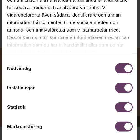
Kommunikation
Text:
Fredrik Kullberg
för sociala medier och analysera vår trafik. Vi
Publicerad
2026-08-07
vidarebefordrar även sådana identifierare och annan
information från din enhet till de sociala medier och
annons- och analysföretag som vi samarbetar med.
Dessa kan i sin tur kombinera informationen med annan
information som du har tillhandahållit eller som de har
samlat in när du har använt deras tjänster.
Samtyckesval
Nödvändig
Inställningar
Statistik
Appen Sinceerly imiterar vd:ars kortfattade språk.
Marknadsföring