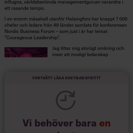
influgna, världsberömda managementguruer varandra i
ett rasande tempo.
I en enorm mässhall utanför Helsingfors har knappt 7 000
chefer och ledare från 49 länder samlats för konferensen
Nordic Business Forum – som just i år har temat
”Courageous Leadership”.
Jag tittar mig storögt omkring och
inser att modigt ledarskap
verkligen är på allas läppar i år. Inte
bara hos oss på Chef.
Så här var det: I över 25 år hade vi
Fortsätt läsa kostnadsfritt!
delat ut Årets Chef, Sveriges
viktigaste ledarskapspris. Men
förra hösten satt vi på redaktionen
och kliade oss i våra huvuden. Det
var, och är, tuffa tider.
Annika Kvist,
utbildningschef på
Vi behöver bara
en
Chefakademin, och
Calle Fleur på Nordic