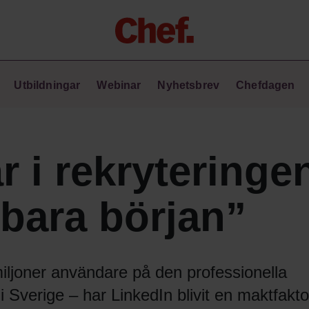
Chefakademin+
Utbildningar
Webinar
Nyhetsbrev
Chefdagen
Lyft ditt ledarskap med C+
Masterclass
Verktyg i vardagen
Ledarskapsbiblioteket
r i rekryteringe
Ledarskapstest
Chef GPT – din chefsassistent i
 bara början”
fickan
ljoner användare på den professionella
 i Sverige – har LinkedIn blivit en maktfakt