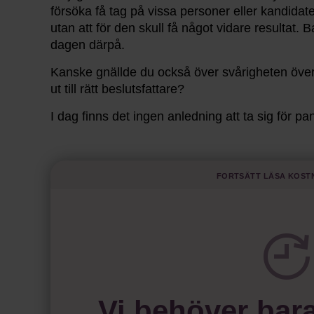
försöka få tag på vissa personer eller kandidate
utan att för den skull få något vidare resultat.
dagen därpå.
Kanske gnällde du också över svårigheten över a
ut till rätt beslutsfattare?
I dag finns det ingen anledning att ta sig för p
förr, är numera bara några klick bort.
”När
LinkedIn
grundades 2003 hade internet fun
Fortsätt läsa kost
rekryteringar som fanns då var att det gick att 
Monster. Sedan var det upp till en själv att gå
kunde rekryterare gå in och leta. Men det var for
kandidater. All rekrytering satt i huvudet på rek
Vi behöver bar