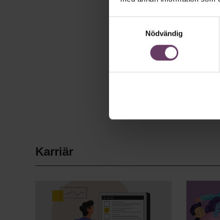
Samtyckesval
Nödvändig
Karriär