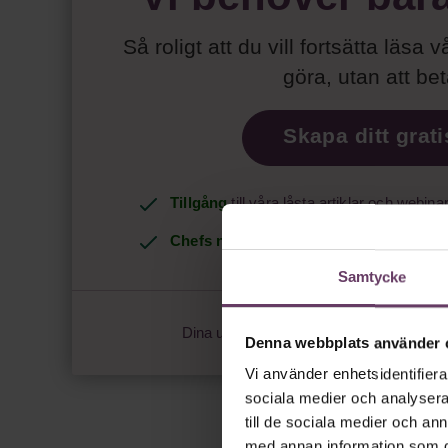
Så roligt att du vill fortsätta läsa v
göra,
utan att be
Skapa ditt grat
Tillgång
till våra låsta artiklar och webina
Chefs nyhetsbrev
med senaste ledarska
Samtycke
Dina uppgifter delas aldrig med tredje par
Denna webbplats använder 
Vi använder enhetsidentifierar
sociala medier och analysera 
till de sociala medier och a
med annan information som du 