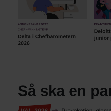
Annonssamarbete:
Framtiden
Chef + Winningtemp
Deloit
Delta i Chefbarometern
junior
2026
Så ska en par
VAL 2026
Provokation, glamou