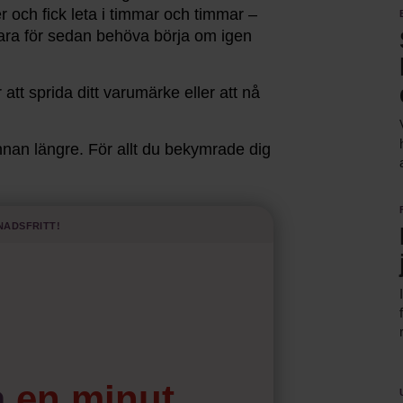
r och fick leta i timmar och timmar –
 Bara för sedan behöva börja om igen
tt sprida ditt varumärke eller att nå
annan längre. För allt du bekymrade dig
nits i åtta år. De mest moderna
nadsfritt!
ladda upp sitt cv på ställen som
 in och uppdatera uppgifterna. Och så
tfarande ett ovanligt sätt att hitta
ryteraren.”
a
en minut…