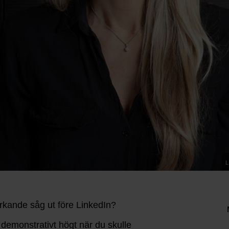
L
rkande såg ut före LinkedIn?
 demonstrativt högt när du skulle