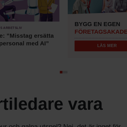
BYGG EN EGEN
s arbetsliv
FÖRETAGSAKADE
te: ”Misstag ersätta
 personal med AI”
LÄS MER
tiledare vara
r och galna utspel? Nej, det är inget för