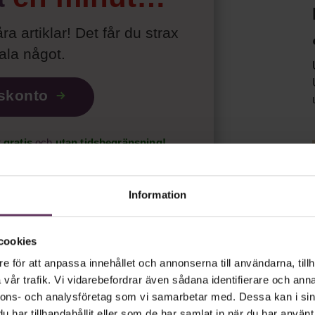
åra artiklar! Det får du strax
tala något
.
iskonto
r
gratis
och
utan tidsbegränsning!
psnyheterna!
Information
t.
Läs vår integritetspolicy här
.
cookies
e för att anpassa innehållet och annonserna till användarna, tillh
vår trafik. Vi vidarebefordrar även sådana identifierare och anna
nnons- och analysföretag som vi samarbetar med. Dessa kan i sin
har tillhandahållit eller som de har samlat in när du har använt 