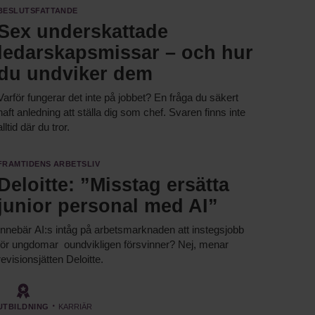
Beslutsfattande
Sex underskattade
ledarskapsmissar – och hur
du undviker dem
Varför fungerar det inte på jobbet? En fråga du säkert
haft anledning att ställa dig som chef. Svaren finns inte
alltid där du tror.
Framtidens arbetsliv
Deloitte: ”Misstag ersätta
junior personal med AI”
Innebär AI:s intåg på arbetsmarknaden att instegsjobb
för ungdomar oundvikligen försvinner? Nej, menar
revisionsjätten Deloitte.
Utbildning
·
Karriär