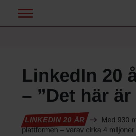
Sök
efter:
LinkedIn 20 å
– ”Det här är
LINKEDIN 20 ÅR
Med 930 mi
plattformen – varav cirka 4 miljoner