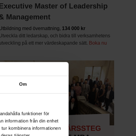
Executive Master of Leadership
& Management
Utbildning med övernattning,
134 000 kr
Utveckla ditt ledarskap, och bidra till verksamhetens
utveckling på ett mer värdeskapande sätt.
Boka nu
Om
andahålla funktioner för
n information från din enhet
TA NÄSTA KARRIÄRSSTEG
 tur kombinera informationen
deras tjänster.