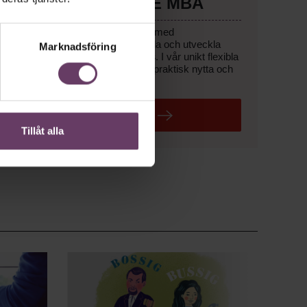
– MED EXECUTIVE MBA
Lyft lönsamheten och karriären med
ett
helhetsperspektiv
på att leda och utveckla
Marknadsföring
verksamhet –
med affärsfokus
. I vår unikt flexibla
Executive MBA
får du träning, praktisk nytta och
ett exklusivt chefsnätverk.
LÄS MER
Tillåt alla