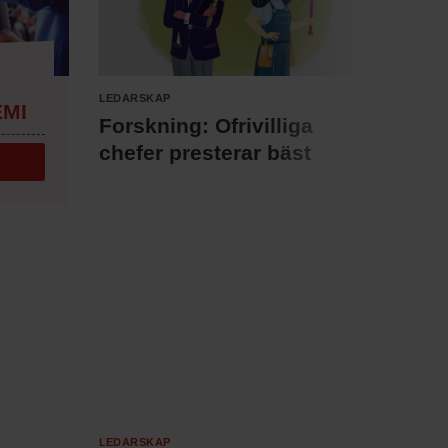
Ledarskap
Annon
MI
Chef + 
Forskning: Ofrivilliga
Fast
chefer presterar bäst
för 
Ledarskap