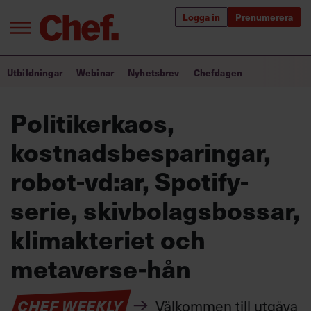
Logga in
Prenumerera
Bra ledare förändrar världen
Utbildningar
Webinar
Nyhetsbrev
Chefdagen
Innehåll från Chef
Politikerkaos,
Utbildning för ledare
kostnadsbesparingar,
Chefakademin+
robot-vd:ar, Spotify-
Populära utbildningar
serie, skivbolagsbossar,
klimakteriet och
metaverse-hån
Annonsera
Om oss
Kontakta oss
CHEF WEEKLY
Välkommen till utgåva
Kundservice