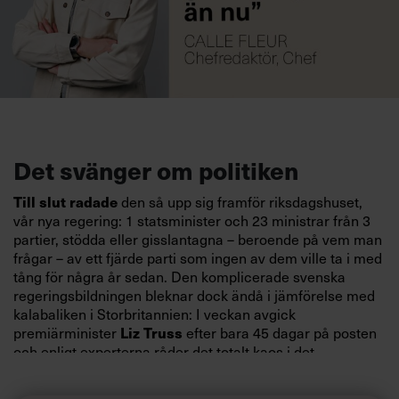
Det svänger om politiken
den så upp sig framför riksdagshuset,
Till slut radade
vår nya regering: 1 statsminister och 23 ministrar från 3
partier, stödda eller gisslantagna – beroende på vem man
frågar – av ett fjärde parti som ingen av dem ville ta i med
tång för några år sedan. Den komplicerade svenska
regeringsbildningen bleknar dock ändå i jämförelse med
kalabaliken i Storbritannien: I veckan avgick
premiärminister
efter bara 45 dagar på posten
Liz Truss
och enligt experterna råder det totalt kaos i det
konservativa partiet. Nu viskas det om Boris Johnsons
återkomst, samtidigt som Labour kräver nyval. Vi kan