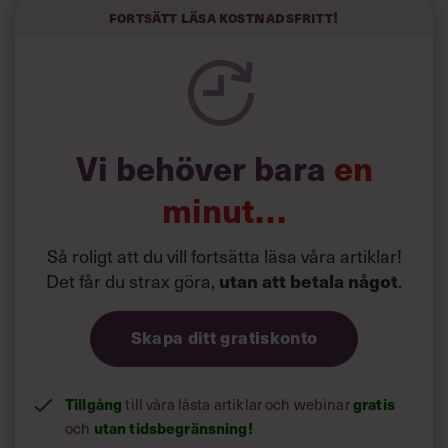
konstatera två saker:
Det lär bli värre innan det blir
1)
Fortsätt läsa kostnadsfritt!
bättre,
Röran i London minskar inte direkt
2)
politikerföraktet i samhället. Bra för demokratin på sikt?
Knappast.
En sparad krona är inte en tjänad
krona
Vi behöver bara
en
minut…
Så roligt att du vill fortsätta läsa våra artiklar!
Det får du strax göra,
.
utan att betala något
Skapa ditt gratiskonto
Tillgång
till våra låsta artiklar och webinar
gratis
Nu ska ribban sättas, bågen spännas,
Aah, budgettider…
och
utan tidsbegränsning!
linjerna målas. Medarbetare ska involveras, chefer ska