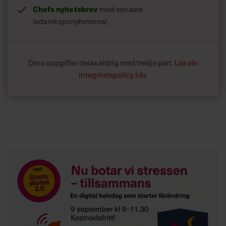
synka och högsta hönset ska blidkas. Sedan ska styrelsen
Chefs nyhetsbrev
med senaste
övertygas och organisationen informeras på ett lagom
ledarskapsnyheterna!
entusiasmerande sätt – så att ingen varken slappnar av
eller tappar hoppet om livet fullständigt. Därefter är det
väl bara att hoppas att man räknat någorlunda rätt och
slipper hamna på (i och för sig underhållande) listor som
Dina uppgifter delas aldrig med tredje part.
Läs vår
den här:
6 budgetmissar vi aldrig glömmer
.
integritetspolicy här
.