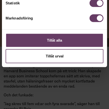
Statistik
Marknadsföring
Tillåt alla
Appen Sinceerly imiterar vd:ars kortfattade språk.
Tillåt urval
att nå och besvarar inte alltid
VD:AR KAN VARA SVÅRA
mejl från främlingar. Men studenten
på
Ben Horwitz
Harvard Business School kom på ett trick: Han skapade
en app som imiterar toppchefernas sätt att skriva, med
stavfel, utan hälsningsfraser och mycket kortfattade
meddelanden bestående av en enda rad.
Och det funkade:
”Jag skrev till fem vd:ar och fyra svarade”, säger han till
spanska El País.