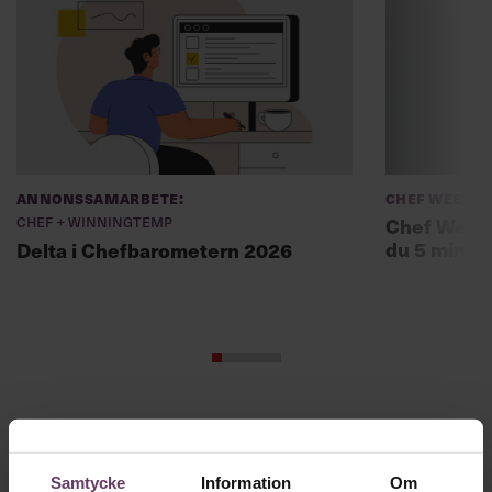
Annonssamarbete:
Chef Weekly
Chef + Winningtemp
Chef Weekl
du 5 minut
Delta i Chefbarometern 2026
Skriv som en vd med en
app
Samtycke
Information
Om