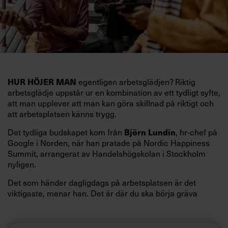
egentligen arbetsglädjen? Riktig
HUR HÖJER MAN
arbetsglädje uppstår ur en kombination av ett tydligt syfte,
att man upplever att man kan göra skillnad på riktigt och
att arbetsplatsen känns trygg.
Det tydliga budskapet kom från
, hr-chef på
Björn Lundin
Google i Norden, när han pratade på Nordic Happiness
Summit, arrangerat av Handelshögskolan i Stockholm
nyligen.
Det som händer dagligdags på arbetsplatsen är det
viktigaste, menar han. Det är där du ska börja gräva
redan i dag.
Här är Björn Lundins tre enkla åtgärder som tagit skruv