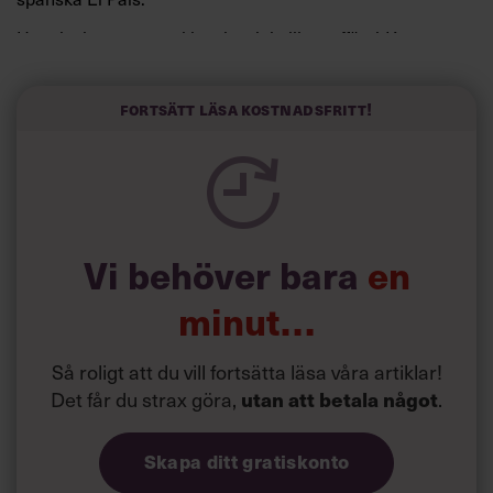
Horwitz har nu utvecklat sitt trick till en affärsidé: appen
Sinceerly som konverterar formellt och minutiöst
välskrivna texter – likt de som skapas av AI – till den
kortfattat slarviga vd-stilen.
Fortsätt läsa kostnadsfritt!
Vi behöver bara
en
minut…
Så roligt att du vill fortsätta läsa våra artiklar!
Det får du strax göra,
.
utan att betala något
Skapa ditt gratiskonto