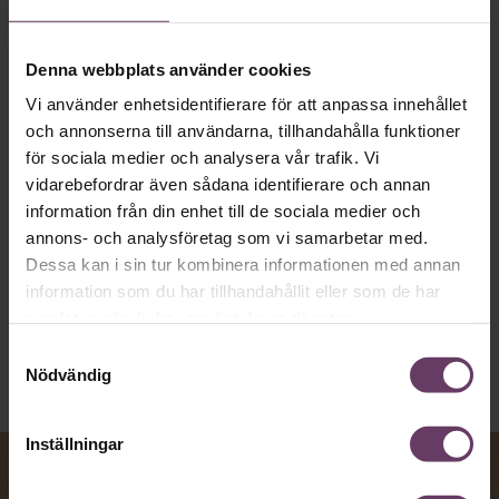
MVH VD
Kan en app som förvandlar
Denna webbplats använder cookies
text till korthugget vd-språk – utan
Vi använder enhetsidentifierare för att anpassa innehållet
artighetsfraser, men gärna stavfel – vara
och annonserna till användarna, tillhandahålla funktioner
vägen för den som vill nå fram till
för sociala medier och analysera vår trafik. Vi
toppcheferna?
vidarebefordrar även sådana identifierare och annan
information från din enhet till de sociala medier och
annons- och analysföretag som vi samarbetar med.
Kommunikation
Dessa kan i sin tur kombinera informationen med annan
Text:
Fredrik Kullberg
information som du har tillhandahållit eller som de har
Publicerad
2026-08-07
samlat in när du har använt deras tjänster.
Samtyckesval
Nödvändig
Inställningar