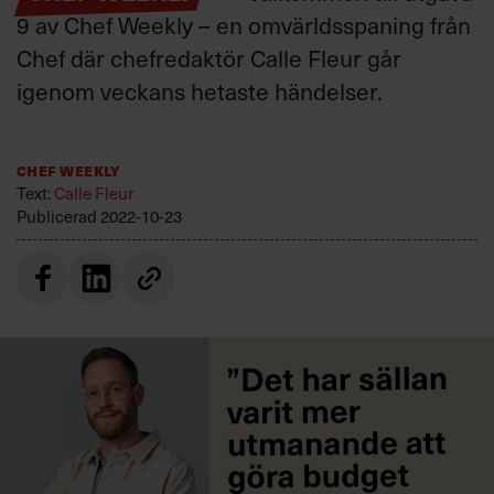
Villkor och policy för
9 av Chef Weekly – en omvärldsspaning från
personuppgiftsbehandling
Chef där chefredaktör Calle Fleur går
igenom veckans hetaste händelser.
Sök
efter:
Chef Weekly
Text:
Calle Fleur
Publicerad
2022-10-23
Logga in
Prenumerera