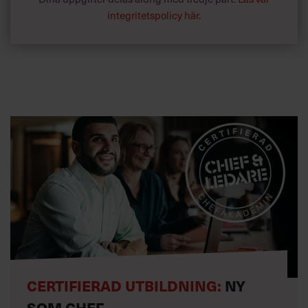
integritetspolicy här
.
CERTIFIERAD UTBILDNING:
NY
SOM CHEF