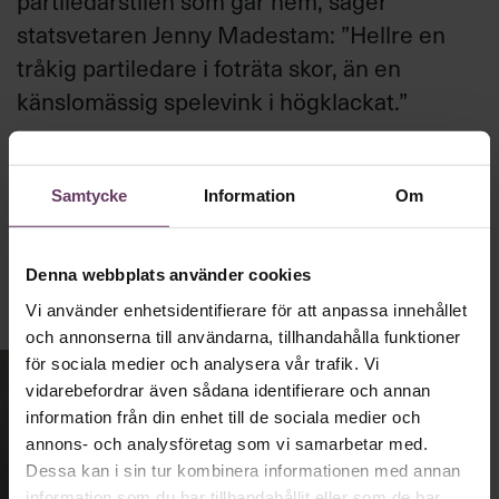
partiledarstilen som går hem, säger
statsvetaren Jenny Madestam: ”Hellre en
tråkig partiledare i foträta skor, än en
känslomässig spelevink i högklackat.”
Ledarskap
Samtycke
Information
Om
Text:
Fredrik Kullberg
Publicerad
2026-08-03
Denna webbplats använder cookies
Vi använder enhetsidentifierare för att anpassa innehållet
och annonserna till användarna, tillhandahålla funktioner
för sociala medier och analysera vår trafik. Vi
vidarebefordrar även sådana identifierare och annan
information från din enhet till de sociala medier och
annons- och analysföretag som vi samarbetar med.
Dessa kan i sin tur kombinera informationen med annan
information som du har tillhandahållit eller som de har