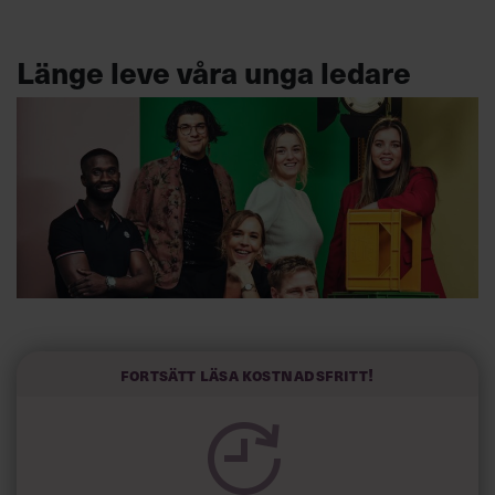
Länge leve våra unga ledare
Fortsätt läsa kostnadsfritt!
Fr.v: Lamin Sanneh, Elias Fjellander, Liza Erikson, Clara Lidman,
Fanny Widman, Julius Kramer. 6 av 16 Unga ledare 2023. Foto:
Samuel Unéus
Vi har i åratal
kunnat läsa om att unga inte vill ta ansvar,
inte vill bli chefer. Det är nonsens. Det finns så många