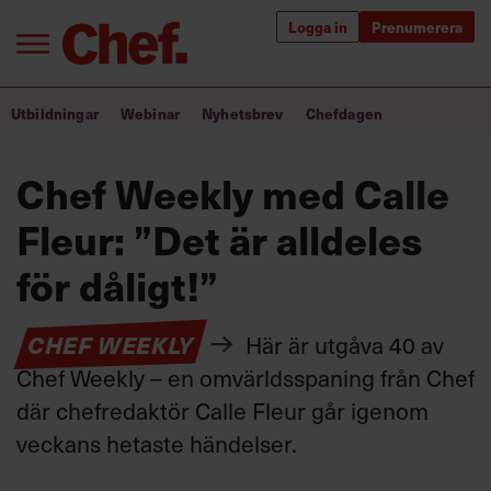
Logga in
Prenumerera
Bra ledare förändrar världen
Utbildningar
Webinar
Nyhetsbrev
Chefdagen
Innehåll från Chef
Chef Weekly med Calle
Utbildning för ledare
Fleur: ”Det är alldeles
Chefakademin+
för dåligt!”
Populära utbildningar
CHEF WEEKLY
Här är utgåva 40 av
Chef Weekly – en omvärldsspaning från Chef
där chefredaktör Calle Fleur går igenom
Annonsera
Om oss
veckans hetaste händelser.
Kontakta oss
Kundservice