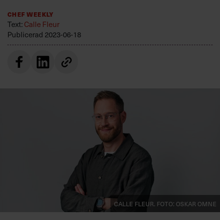
Villkor och policy för
Chef Weekly
personuppgiftsbehandling
Text:
Calle Fleur
Publicerad
2023-06-18
Sök
efter:
Logga in
Prenumerera
Calle Fleur. Foto: Oskar Omne