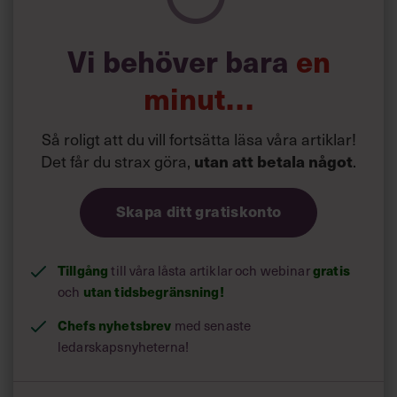
Läs mer:
Vi behöver bara
en
Siri Wikander: ”Led som i
början av pandemin”
minut…
Så roligt att du vill fortsätta läsa våra artiklar!
Det får du strax göra,
utan att betala något
.
Skapa ditt gratiskonto
Tillgång
gratis
till våra låsta artiklar och webinar
utan tidsbegränsning!
och
Chefs nyhetsbrev
med senaste
ledarskapsnyheterna!