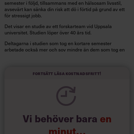
semester i följd, tillsammans med en hälsosam livsstil,
avsevärt kan sänka din risk att dö i förtid på grund av ett
för stressigt jobb.
Det visar en studie av ett forskarteam vid Uppsala
universitet. Studien löper över 40 års tid.
Deltagarna i studien som tog en kortare semester
arbetade också mer och sov mindre än dem som tog en
längre semester, vilket ytterligare ökade stressen i deras
liv.
Forskarna tror sig dessutom kunna uttyda att en längre
Fortsätt läsa kostnadsfritt!
semester har större betydelse för långlevnad än andra
försök att förändra livsstilsvanor.
Vi behöver bara
en
minut…