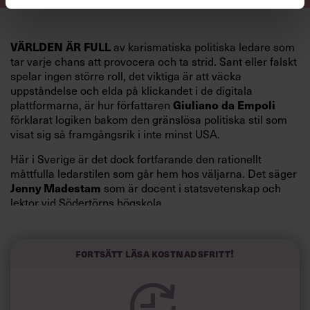
VÄRLDEN ÄR FULL
av karismatiska politiska ledare som
tar varje chans att provocera och ta strid. Sant eller falskt
spelar ingen större roll, det viktiga är att väcka
uppståndelse och elda på klickandet i de digitala
Giuliano da Empoli
plattformarna, är hur författaren
förklarat logiken bakom den gränslösa politiska stil som
visat sig så framgångsrik i inte minst USA.
Här i Sverige är det dock fortfarande den rationellt
måttfulla ledarstilen som går hem hos väljarna. Det säger
Jenny Madestam
som är docent i statsvetenskap och
lektor vid Södertörns högskola.
”Svenskarna tar politik på allvar och brukar uppskatta
politiker som har framtoningen av att vara kunniga,
Fortsätt läsa kostnadsfritt!
kompetenta och stå med båda fötterna på jorden. Hellre
en tråkig partiledare i foträta skor än en känslomässig
spelevink i högklackat, är hur jag brukar sammanfatta de
önskningar som svenskarna för fram i undersökningar.”