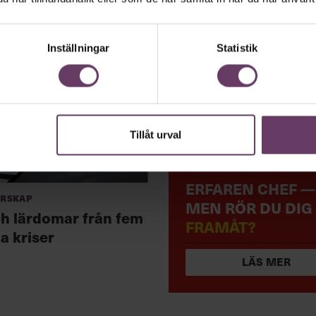
Inställningar
Statistik
Tillåt urval
ERFAREN CHEF —
arskap
MEN RÖR DU DIG
h lärdomar från fem
FRAMÅT?
a kriser
LÄS MER