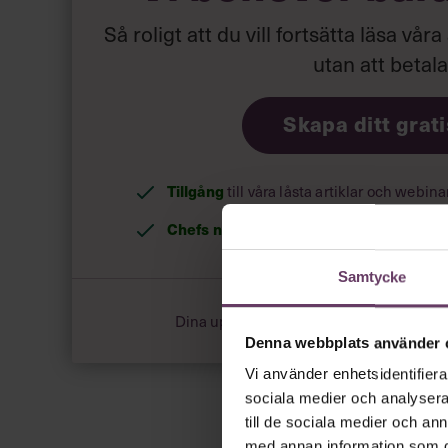
Så roligt att du vill fortsätta läsa våra
utan att betal
Skapa ditt grat
Tillgång
till våra låsta artiklar och webin
Chefs nyhetsbrev
med senaste ledarska
Samtycke
Dina uppgifter delas aldrig med tredje pa
Denna webbplats använder 
Vi använder enhetsidentifierar
sociala medier och analysera 
till de sociala medier och a
med annan information som du 