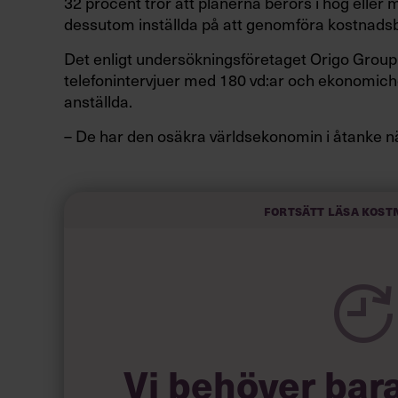
32 procent tror att planerna berörs i hög eller
dessutom inställda på att genomföra kostnadsb
Det enligt undersökningsföretaget Origo Grou
telefonintervjuer med 180 vd:ar och ekonomich
anställda.
– De har den osäkra världsekonomin i åtanke n
tillväxtplanerna är inte riktigt lika ambitiösa 
för många företag att fatta beslut om större in
års
budget
i en tid då de måste förhålla sig til
Fortsätt läsa kost
säger
, VD på Azets i 
June Mejlgaard Jensen
pressmeddelande.
Kostnadsbesparande åtgärder kan röra sig om a
och marknadskampanjer, eller att se över nuvar
Vi behöver bar