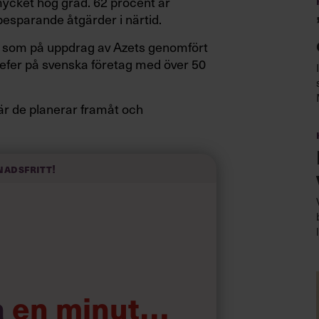
 mycket hög grad. 62 procent är
esparande åtgärder i närtid.
p som på uppdrag av Azets genomfört
efer på svenska företag med över 50
är de planerar framåt och
som för en tid sedan. Det är utmanande
vesteringar och även att lägga nästa
l många osäkerhetsfaktorer i omvärlden,
nadsfritt!
Sverige och Danmark, i ett
tt skjuta på vissa nyrekryteringar
ande lokaler, säger hon vidare.
a
en minut…