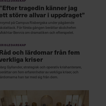
Krisledarskap
”Efter tragedin känner jag
ett större allvar i uppdraget”
Inrymd på Campus Risbergska under pågående
skolattack. För första gången berättar skolchefen
Mokhtar Bennis om dramatiken och efterspelet.
Krisledarskap
Råd och lärdomar från fem
verkliga kriser
Varg Gyllander, strategisk och operativ krishanterare,
berättar om fem erfarenheter av verkliga kriser, och
lärdomarna han tar med sig från dem.