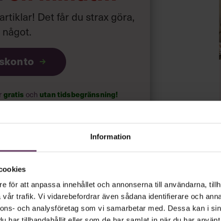
 artiklar! Det får du strax göra,
a något
.
iskonto
ar
gratis
och
utan tidsbegränsning!
psnyheterna!
Information
rt.
Läs vår integritetspolicy här
.
cookies
e för att anpassa innehållet och annonserna till användarna, tillh
vår trafik. Vi vidarebefordrar även sådana identifierare och anna
nnons- och analysföretag som vi samarbetar med. Dessa kan i sin
har tillhandahållit eller som de har samlat in när du har använt 