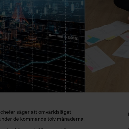
ichefer säger att omvärldsläget
er under de kommande tolv månaderna.