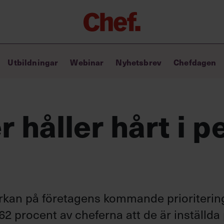
Chefakademin+
Utbildningar
Webinar
Nyhetsbrev
Chefdagen
Lyft ditt ledarskap med C+
Masterclass
Verktyg i vardagen
Ledarskapsbiblioteket
r håller hårt i p
Ledarskapstest
Chef GPT – din chefsassistent i
fickan
erkan på företagens kommande prioriterin
2 procent av cheferna att de är inställda