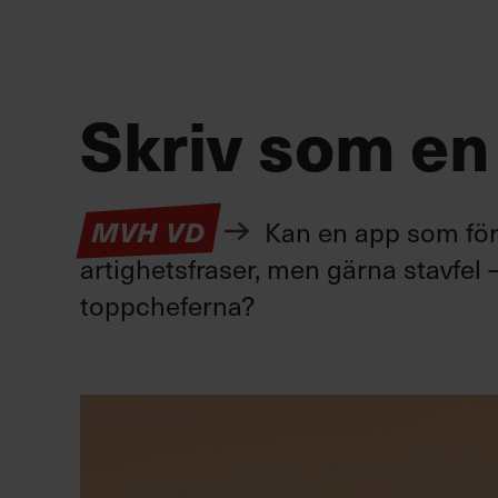
Skriv som en
Kan en app som förv
MVH VD
artighetsfraser, men gärna stavfel –
toppcheferna?