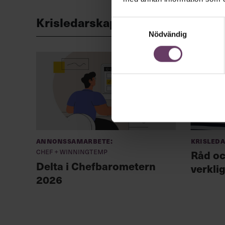
Krisledarskap
Samtyckesval
Nödvändig
Annonssamarbete:
Krisled
Chef + Winningtemp
Råd oc
Delta i Chefbarometern
verklig
2026