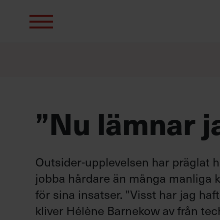
Sök
efter:
”Nu lämnar j
Outsider-upplevelsen har präglat 
jobba hårdare än många manliga k
för sina insatser. ”Visst har jag h
kliver Hélène Barnekow av från te