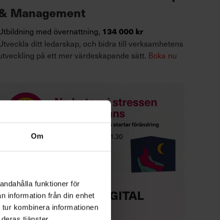
& Management
Utbildning med övernattning,
134 000 kr
Utveckla ditt ledarskap, och bidra till verksamhetens
utveckling på ett mer värdeskapande sätt.
Boka nu
Om
andahålla funktioner för
KOSTNADSFRI DIGITAL
n information från din enhet
HALVDAG
 tur kombinera informationen
deras tjänster.