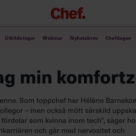
Chefakademin+
Utbildningar
Webinar
Nyhetsbrev
Chefdagen
Lyft ditt ledarskap med C+
Masterclass
Verktyg i vardagen
Ledarskapsbiblioteket
ag min komfortz
Ledarskapstest
Chef GPT – din chefsassistent i
fickan
henne. Som toppchef har Hélène Barnekow
ollegor – men också mött särskild uppska
aft fördelar som kvinna inom tech”, säger h
chkarriären och går med nervositet och