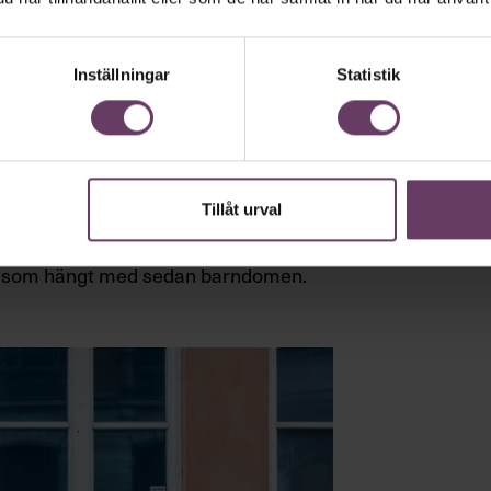
ch blått. Det blev en hit bland
 liksom trycka sig in i diskussionerna
jan av hennes karriär.
Inställningar
Statistik
tech?
om jag har fått jobba hårdare, har
Jag låter annorlunda, ser annorlunda
 har lyckats komma igenom, har det jag
Tillåt urval
rdel är att jag trovärdigt har kunnat
, det finns ett enormt värde i det”,
a som hängt med sedan barndomen.