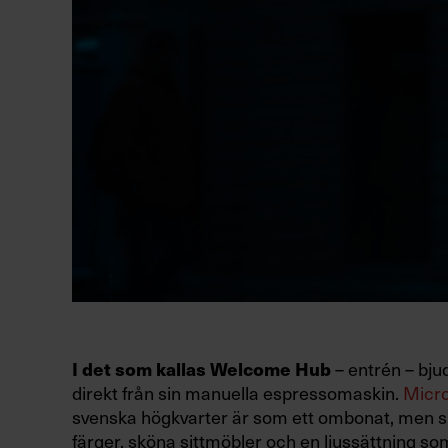
– entrén – bju
I det som kallas Welcome Hub
direkt från sin manuella espressomaskin.
Micro
svenska högkvarter är som ett ombonat, men 
färger, sköna sittmöbler och en ljussättning 