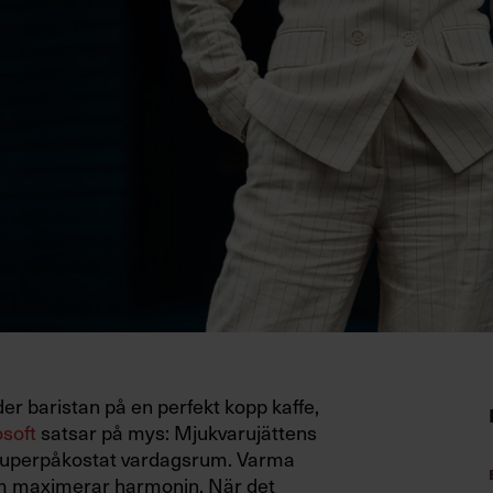
der baristan på en perfekt kopp kaffe,
soft
satsar på mys: Mjukvarujättens
superpåkostat vardagsrum. Varma
som maximerar harmonin. När det