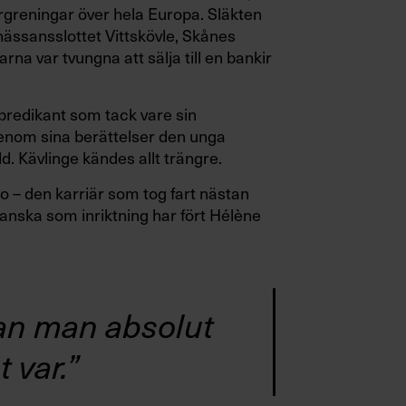
rgreningar över hela Europa. Släkten
nässansslottet Vittskövle, Skånes
a var tvungna att sälja till en bankir
vpredikant som tack vare sin
genom sina berättelser den unga
rld. Kävlinge kändes allt trängre.
 – den karriär som tog fart nästan
anska som inriktning har fört Hélène
 kan man absolut
 var.”