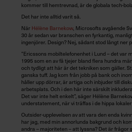
kommer till hemtrevnad, är de globala tech-bo
Det har inte alltid varit så.
När
Hélène Barnekow
, Microsofts avgående Sv
30 år sedan var branschen en fyrkantig, manli
ingenjörer. Design? Nej, sådant stod långt ner
”Ericssons mobiltelefonenhet i Lund – det var m
1995 som en av få tjejer bland flera hundra män.
och tydligt att här är det tekniken som gäller. 
ganska tuff. Jag kom från jobb på bank och ino
håller upp dörrar, är artiga och inbjuder till dis
arbetsplats. Och i den här inte särskilt inkludera
Det var inte helt enkelt”, säger Hélène Barne
understatement, när vi träffas i de hippa lokale
Outsider-upplevelsen av att vara den enda kvin
har jag, med min annorlunda bakgrund och kompe
andra – majoriteten – att lyssna? Det är frå