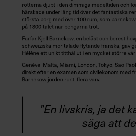
rötterna djupt i den dimmiga medeltiden och fö
härskade under lång tid över det fantastiska re
största borg med över 100 rum, som barnekowarn
på 1800-talet när pengarna tröt.
Farfar Kjell Barnekow, en beläst och berest ho
schweiziska mor talade flytande franska, gav 
Hélène ett unikt titthål ut i en mycket större vä
Genève, Malta, Miami, London, Tokyo, Sao Paolo
direkt efter en examen som civilekonom med fr
Barnekow jorden runt, flera varv.
”En livskris, ja det
säga att det