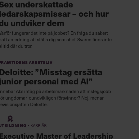
Sex underskattade
ledarskapsmissar – och hur
du undviker dem
Varför fungerar det inte på jobbet? En fråga du säkert
haft anledning att ställa dig som chef. Svaren finns inte
alltid där du tror.
Framtidens arbetsliv
Deloitte: ”Misstag ersätta
junior personal med AI”
Innebär AI:s intåg på arbetsmarknaden att instegsjobb
för ungdomar oundvikligen försvinner? Nej, menar
revisionsjätten Deloitte.
·
Utbildning
Karriär
Executive Master of Leadership