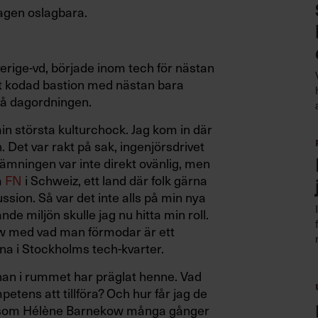
lagen oslagbara.
erige-vd, började inom tech för nästan
gt kodad bastion med nästan bara
 på dagordningen.
in största kulturchock. Jag kom in där
 Det var rakt på sak, ingenjörsdrivet
Stämningen var inte direkt ovänlig, men
m
FN
i Schweiz, ett land där folk gärna
kussion. Så var det inte alls på min nya
nde miljön skulle jag nu hitta min roll.
kow med vad man förmodar är ett
rna i Stockholms tech-kvarter.
nan i rummet har präglat henne. Vad
tens att tillföra? Och hur får jag de
gor som Hélène Barnekow många gånger