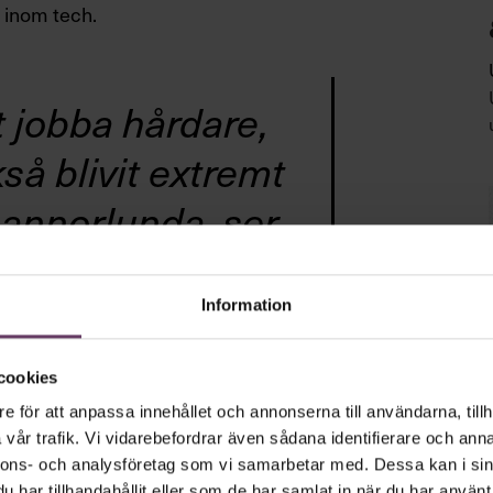
r inom tech.
t jobba hårdare,
så blivit extremt
 annorlunda, ser
cker därför ut i
n.”
Information
cookies
e för att anpassa innehållet och annonserna till användarna, tillh
a till enorma affärsframgångar anser
vår trafik. Vi vidarebefordrar även sådana identifierare och anna
om ny produktchef på Sony Ericsson
nnons- och analysföretag som vi samarbetar med. Dessa kan i sin
telefonerna och införa ett nytt
har tillhandahållit eller som de har samlat in när du har använt 