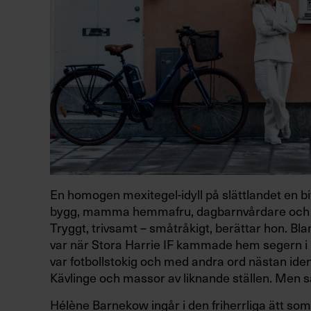
En homogen mexitegel-idyll på slättlandet en 
bygg, mamma hemmafru, dagbarnvårdare och s
Tryggt, trivsamt – småtråkigt, berättar hon. 
var när Stora Harrie IF kammade hem segern 
var fotbollstokig och med andra ord nästan iden
Kävlinge och massor av liknande ställen. Men s
Hélène Barnekow ingår i den friherrliga ätt so