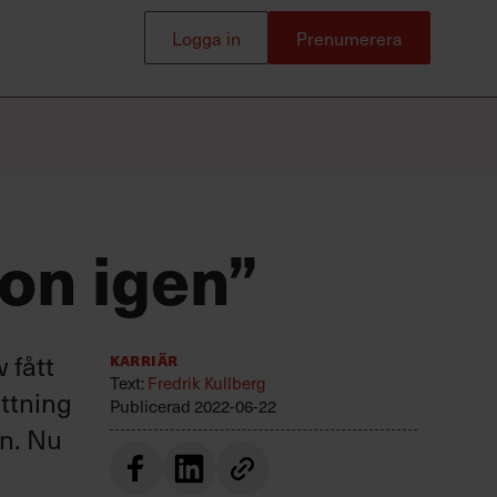
webinar
Logga in
Prenumerera
Populära
Logga in
Prenumerera
utbildningar
Ny som chef
Leda utan att vara chef
on igen”
UGL – Utveckling av grupp och
ledare
Ledarskap för erfarna chefer och
ledare
 fått
Karriär
Text:
Fredrik Kullberg
ttning
Publicerad
2022-06-22
on. Nu