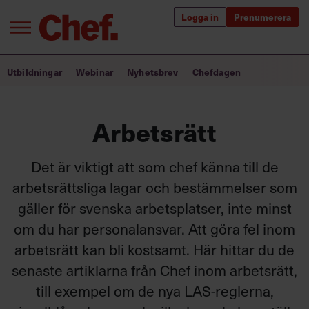
Logga in
Prenumerera
Bra ledare förändrar världen
Utbildningar
Webinar
Nyhetsbrev
Chefdagen
Innehåll från Chef
Arbetsrätt
Utbildning för ledare
Chefakademin+
Det är viktigt att som chef känna till de
arbetsrättsliga lagar och bestämmelser som
Populära utbildningar
gäller för svenska arbetsplatser, inte minst
om du har personalansvar. Att göra fel inom
arbetsrätt kan bli kostsamt. Här hittar du de
Annonsera
senaste artiklarna från Chef inom arbetsrätt,
Om oss
Kontakta oss
till exempel om de nya LAS-reglerna,
Kundservice