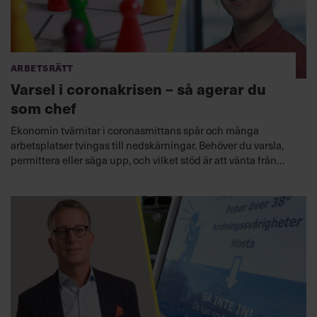
Arbetsrätt
Varsel i coronakrisen – så agerar du
som chef
Ekonomin tvärnitar i coronasmittans spår och många
arbetsplatser tvingas till nedskärningar. Behöver du varsla,
permittera eller säga upp, och vilket stöd är att vänta från
statsmakterna? Arbetsrättsexperten Charlotte Forssander
ger råd om hur du som chef bör agera.