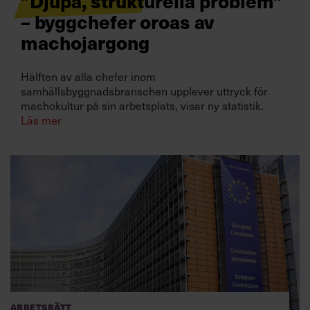
”Djupa, strukturella problem”
– byggchefer oroas av
machojargong
Hälften av alla chefer inom
samhällsbyggnadsbranschen upplever uttryck för
machokultur på sin arbetsplats, visar ny statistik.
Läs mer
Arbetsrätt