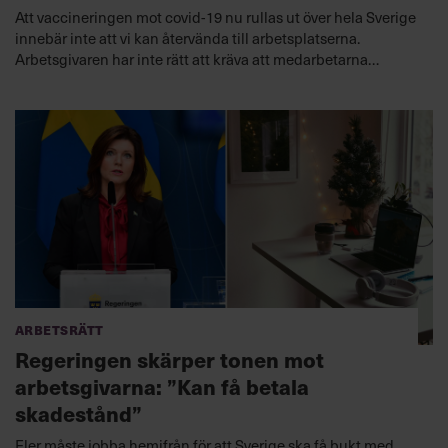
Att vaccineringen mot covid-19 nu rullas ut över hela Sverige
innebär inte att vi kan återvända till arbetsplatserna.
Arbetsgivaren har inte rätt att kräva att medarbetarna
vaccinerar sig. De kan inte ens kolla vilka som frivilligt har
valt att göra det, berättar Chefs arbetsrättsjurist Charlotte
Forssander.
Arbetsrätt
Regeringen skärper tonen mot
arbetsgivarna: ”Kan få betala
skadestånd”
Fler måste jobba hemifrån för att Sverige ska få bukt med