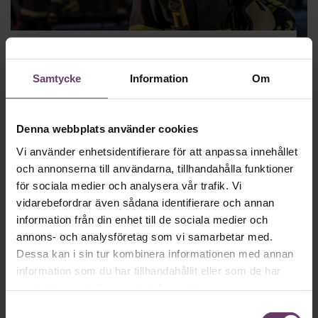
Arbetsrätt
Nya EU-regler om arbetstid möter
Samtycke
Information
Om
protester – det här gäller
De nya bestämmelserna om dygnsvila börjar gälla i Sverige 1
oktober 2023. Men de har stött på patrull.
Denna webbplats använder cookies
Vi använder enhetsidentifierare för att anpassa innehållet
och annonserna till användarna, tillhandahålla funktioner
för sociala medier och analysera vår trafik. Vi
vidarebefordrar även sådana identifierare och annan
information från din enhet till de sociala medier och
annons- och analysföretag som vi samarbetar med.
Dessa kan i sin tur kombinera informationen med annan
information som du har tillhandahållit eller som de har
samlat in när du har använt deras tjänster.
Samtyckesval
Arbetsrätt