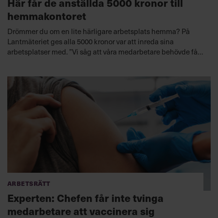
Här får de anställda 5000 kronor till
hemmakontoret
Drömmer du om en lite härligare arbetsplats hemma? På
Lantmäteriet ges alla 5000 kronor var att inreda sina
arbetsplatser med. ”Vi såg att våra medarbetare behövde få
bättre förutsättningar att göra sitt jobb”, säger Katarina
Zetterqvist, verksamhetsområdesansvarig HR.
Arbetsrätt
Experten: Chefen får inte tvinga
medarbetare att vaccinera sig