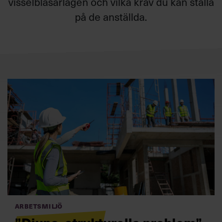
visselblåsarlagen och vilka krav du kan ställa
Villkor och policy för
på de anställda.
personuppgiftsbehandling
Sök
efter:
Logga in
Prenumerera
Arbetsmiljö