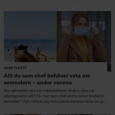
kan få stora konsekvenser – inte minst för chefer.
Arbetsrätt
Allt du som chef behöver veta om
semestern – under corona
Ska semestern ske när medarbetaren önskar, eller när
arbetsgivaren vill? Får man som chef ändra redan bestämd
semester? Och riskerar jag mina medarbetares hälsa om jag
skjuter på deras semester? Vi reder ut både arbetsrätt och
psykologi.