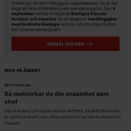
Chefer går sönder i felbyggda organisationer. Nu är det
9
dags att rikta strålkastarljuset mot lösningarna. Den
september
Sveriges främsta
samlar vi några av
forskare och experter
handlingsplan
för att skapa en
med konkreta lösningar
som du och din organisation
kan börja använda direkt.
ANMÄL DIG HÄR
Mer på ämnet
Motivation
Så motverkar du din ensamhet som
chef
Det är ensamt på toppen brukar det heta. Särskilt drabbade
är nyblivna chefer, som efter pandemin har det än svårare än
tidigare.