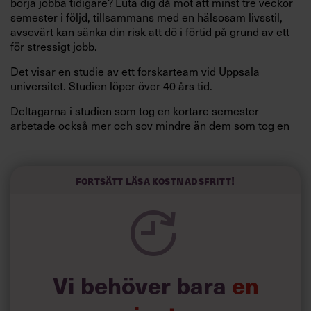
börja jobba tidigare? Luta dig då mot att minst tre veckor
semester i följd, tillsammans med en hälsosam livsstil,
avsevärt kan sänka din risk att dö i förtid på grund av ett
för stressigt jobb.
Det visar en studie av ett forskarteam vid Uppsala
universitet. Studien löper över 40 års tid.
Deltagarna i studien som tog en kortare semester
arbetade också mer och sov mindre än dem som tog en
längre semester, vilket ytterligare ökade stressen i deras
liv.
Forskarna tror sig dessutom kunna uttyda att en längre
Fortsätt läsa kostnadsfritt!
semester har större betydelse för långlevnad än andra
försök att förändra livsstilsvanor.
Vi behöver bara
en