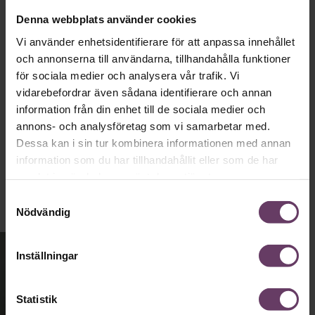
partiledarstilen som går hem, säger
Denna webbplats använder cookies
statsvetaren Jenny Madestam: ”Hellre en
Vi använder enhetsidentifierare för att anpassa innehållet
tråkig partiledare i foträta skor, än en
och annonserna till användarna, tillhandahålla funktioner
känslomässig spelevink i högklackat.”
för sociala medier och analysera vår trafik. Vi
vidarebefordrar även sådana identifierare och annan
information från din enhet till de sociala medier och
Ledarskap
annons- och analysföretag som vi samarbetar med.
Text:
Fredrik Kullberg
Dessa kan i sin tur kombinera informationen med annan
Publicerad
2026-08-03
information som du har tillhandahållit eller som de har
samlat in när du har använt deras tjänster.
Samtyckesval
Nödvändig
Inställningar
Statistik