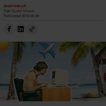
Villkor och policy för
Arbetsmiljö
personuppgiftsbehandling
Text:
Gustaf Nilsson
Publicerad
2018-05-30
Sök
efter:
Logga in
Prenumerera