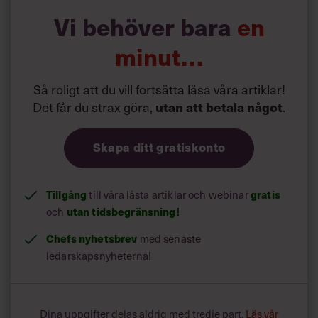
och har enklare att locka till sig toppkandidater i sin
Vi behöver bara
en
rekrytering.
minut…
Så roligt att du vill fortsätta läsa våra artiklar!
Det får du strax göra,
utan att betala något
.
Skapa ditt gratiskonto
Tillgång
gratis
till våra låsta artiklar och webinar
utan tidsbegränsning!
och
Chefs nyhetsbrev
med senaste
ledarskapsnyheterna!
Dina uppgifter delas aldrig med tredje part.
Läs vår