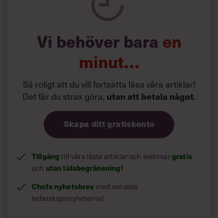
önskningar som svenskarna för fram i undersökningar.”
Läs mer:
Vi behöver bara
en
Siri Wikander: ”Led som i
början av pandemin”
minut…
Så roligt att du vill fortsätta läsa våra artiklar!
Det får du strax göra,
utan att betala något
.
Skapa ditt gratiskonto
Tillgång
gratis
till våra låsta artiklar och webinar
utan tidsbegränsning!
och
Chefs nyhetsbrev
med senaste
ledarskapsnyheterna!