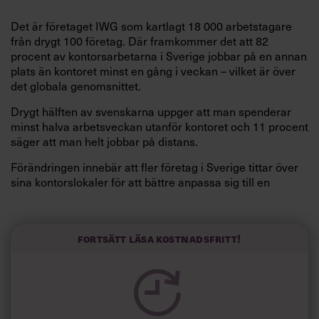
Det är företaget IWG som kartlagt 18 000 arbetstagare
från drygt 100 företag. Där framkommer det att 82
procent av kontorsarbetarna i Sverige jobbar på en annan
plats än kontoret minst en gång i veckan – vilket är över
det globala genomsnittet.
Drygt hälften av svenskarna uppger att man spenderar
minst halva arbetsveckan utanför kontoret och 11 procent
säger att man helt jobbar på distans.
Förändringen innebär att fler företag i Sverige tittar över
sina kontorslokaler för att bättre anpassa sig till en
verklighet där medarbetarna tillbringar mer tid på distans.
”Vi går in i en era av mobilt arbete och nu sker ett stort
globalt skifte i hur vi använder och utformar våra
Fortsätt läsa kostnadsfritt!
arbetsplatser”, säger Mark Dixon, vd på IWG.
58 procent av deltagarna i undersökningen menar att
flexibla arbetsplatser ökar motivationen. Företagen å sin
sida menar att flexibilitet gör att man ökar produktiviteten