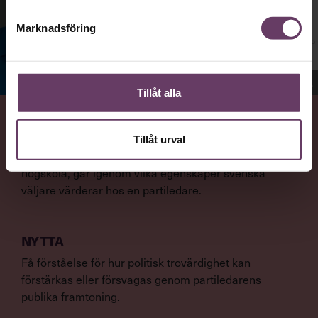
Marknadsföring
Jenny Madestam, docent i statsvetenskap.
Tillåt alla
VAD
Tillåt urval
Statsvetaren Jenny Madestam, lektor vid Södertörns
högskola, går igenom vilka egenskaper svenska
väljare värderar hos en partiledare.
NYTTA
Få förståelse för hur politisk trovärdighet kan
förstärkas eller försvagas genom partiledarens
publika framtoning.