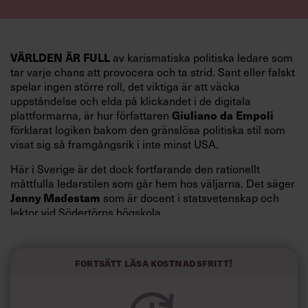
VÄRLDEN ÄR FULL
av karismatiska politiska ledare som
tar varje chans att provocera och ta strid. Sant eller falskt
spelar ingen större roll, det viktiga är att väcka
uppståndelse och elda på klickandet i de digitala
Giuliano da Empoli
plattformarna, är hur författaren
förklarat logiken bakom den gränslösa politiska stil som
visat sig så framgångsrik i inte minst USA.
Här i Sverige är det dock fortfarande den rationellt
måttfulla ledarstilen som går hem hos väljarna. Det säger
Jenny Madestam
som är docent i statsvetenskap och
lektor vid Södertörns högskola.
”Svenskarna tar politik på allvar och brukar uppskatta
politiker som har framtoningen av att vara kunniga,
Fortsätt läsa kostnadsfritt!
kompetenta och stå med båda fötterna på jorden. Hellre
en tråkig partiledare i foträta skor än en känslomässig
spelevink i högklackat, är hur jag brukar sammanfatta de