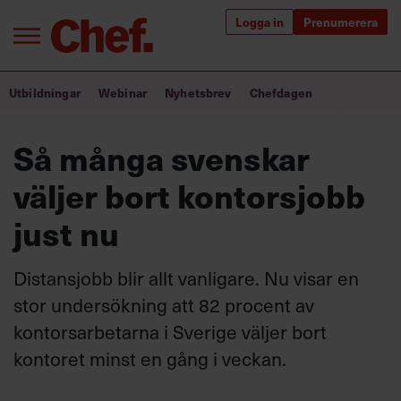
Logga in
Prenumerera
Bra ledare förändrar världen
Utbildningar
Webinar
Nyhetsbrev
Chefdagen
Innehåll från Chef
Så många svenskar
Utbildning för ledare
väljer bort kontorsjobb
Chefakademin+
just nu
Populära utbildningar
Distansjobb blir allt vanligare. Nu visar en
stor undersökning att 82 procent av
kontorsarbetarna i Sverige väljer bort
Annonsera
Om oss
kontoret minst en gång i veckan.
Kontakta oss
Kundservice