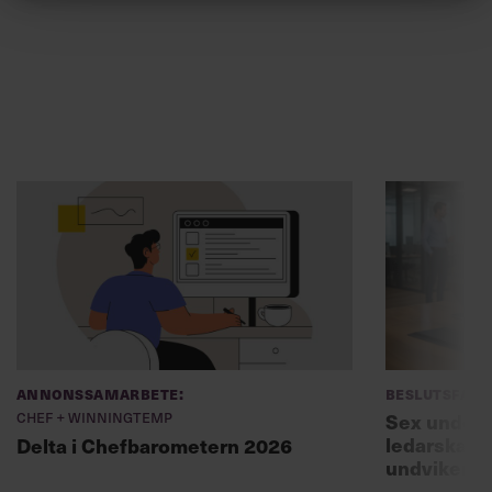
Annonssamarbete:
Beslutsfatt
Chef + Winningtemp
Sex unders
ledarskaps
Delta i Chefbarometern 2026
undviker 