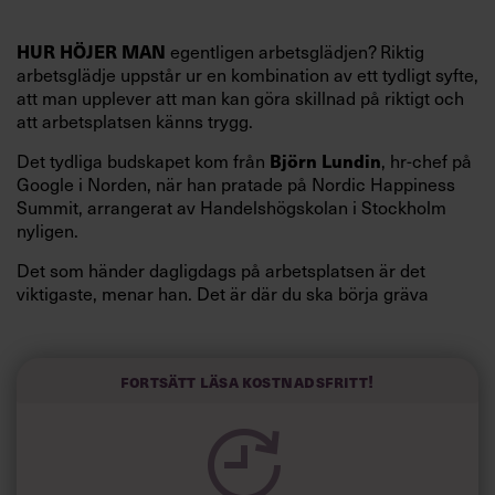
HUR HÖJER MAN
egentligen arbetsglädjen? Riktig
arbetsglädje uppstår ur en kombination av ett tydligt syfte,
att man upplever att man kan göra skillnad på riktigt och
att arbetsplatsen känns trygg.
Björn Lundin
Det tydliga budskapet kom från
, hr-chef på
Google i Norden, när han pratade på Nordic Happiness
Summit, arrangerat av Handelshögskolan i Stockholm
nyligen.
Det som händer dagligdags på arbetsplatsen är det
viktigaste, menar han. Det är där du ska börja gräva
redan i dag.
Här är Björn Lundins tre enkla åtgärder som tagit skruv
och höjt arbetsglädjen på Google:
Fortsätt läsa kostnadsfritt!