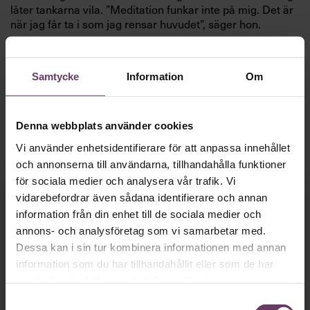
låter tankarna vila. ”Meditation funkar inte på mig. Det är
när jag får ta i som jag rensar huvudet”, säger hon.
Ida Östensson
är generalsekreterare för ChildX, en
organisation som arbetar för att stoppa människohandel
Samtycke
Information
Om
och sexuell exploatering av barn. En trygg uppväxt i en
diskussionslysten familj och ett par avgörande händelser i
barndomen rustade henne tidigt för att våga göra sin röst
hörd och stå upp mot orättvisor och övergrepp.
Denna webbplats använder cookies
Fokuset på lösningar och målinriktade kampanjer har
Vi använder enhetsidentifierare för att anpassa innehållet
präglat hela hennes karriär.
och annonserna till användarna, tillhandahålla funktioner
för sociala medier och analysera vår trafik. Vi
”Jag ältar inte problem, jag löser dem”, säger hon.
Fortsätt läsa kostnadsfritt!
vidarebefordrar även sådana identifierare och annan
information från din enhet till de sociala medier och
annons- och analysföretag som vi samarbetar med.
Dessa kan i sin tur kombinera informationen med annan
information som du har tillhandahållit eller som de har
samlat in när du har använt deras tjänster.
Vi behöver bara
en
Samtyckesval