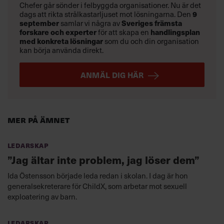
Chefer går sönder i felbyggda organisationer. Nu är det
9
dags att rikta strålkastarljuset mot lösningarna. Den
september
Sveriges främsta
samlar vi några av
forskare och experter
handlingsplan
för att skapa en
med konkreta lösningar
som du och din organisation
kan börja använda direkt.
ANMÄL DIG HÄR
Mer på ämnet
Ledarskap
”Jag ältar inte problem, jag löser dem”
Ida Östensson började leda redan i skolan. I dag är hon
generalsekreterare för ChildX, som arbetar mot sexuell
exploatering av barn.
Ledarskap