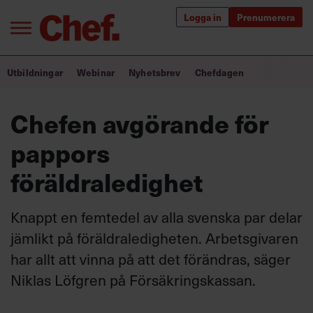
Logga in
Prenumerera
Bra ledare förändrar världen
Utbildningar
Webinar
Nyhetsbrev
Chefdagen
Innehåll från Chef
Chefen avgörande för
Utbildning för ledare
pappors
Chefakademin+
föräldraledighet
Populära utbildningar
Knappt en femtedel av alla svenska par delar
jämlikt på föräldraledigheten. Arbetsgivaren
har allt att vinna på att det förändras, säger
Annonsera
Om oss
Niklas Löfgren på Försäkringskassan.
Kontakta oss
Kundservice