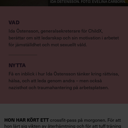
Ida Östensson. Foto: Evelina Carborn.
VAD
Ida Östensson, generalsekreterare för ChildX,
berättar om sitt ledarskap och sin motivation i arbetet
för jämställdhet och mot sexuellt våld.
NYTTA
Få en inblick i hur Ida Östensson tänker kring rättvisa,
hälsa, och att leda genom andra – men också
nazisthot och traumahantering på arbetsplatsen.
HON HAR KÖRT ETT
crossfit-pass på morgonen. För att
hon lärt sig vikten av återhämtning och för att tuff träning