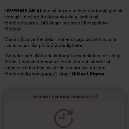
I
SVERIGE ÄR VI
inte sällan stolta över vår familjepolitik
som går ut på att föräldrar ska dela jämlikt på
föräldradagarna. 240 dagar per barn till respektive
förälder.
Men i själva verket delar inte ens tjugo procent av alla
svenska par lika på föräldraledigheten.
”Attityder och tillåtande kultur på arbetsplatsen är viktigt.
Att det finns chefer som är förebilder och sänder ut
signaler att här hos oss är det en bra sak att vara
Niklas Löfgren
föräldraledig som pappa”, säger
,
familjepolitisk talesperson på
Försäkringskassan
, till Chef.
Som en jämförelse kan nämnas att Japan har de mest
generösa villkoren i världen för pappors
föräldraledighet
.
Fortsätt läsa kostnadsfritt!
52 öronmärkta veckor, enligt en jämförelse som har gjorts
av
Lensa
. Men ytterst få män använder sig av den
möjligheten, enligt en artikel i
Arbetet
.