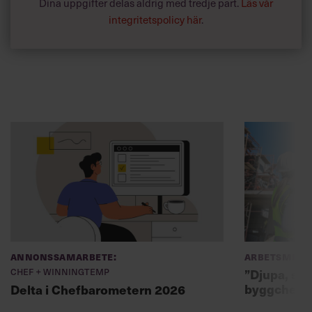
Dina uppgifter delas aldrig med tredje part.
Läs vår
integritetspolicy här
.
Annonssamarbete:
Arbetsmiljö
Chef + Winningtemp
”Djupa, str
byggchefer
Delta i Chefbarometern 2026