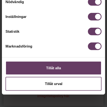
minut…
Nödvändig
Så roligt att du vill fortsätta läsa våra artiklar!
Inställningar
Det får du strax göra,
utan att betala något
.
Statistik
Skapa ditt gratiskonto
Marknadsföring
Tillgång
gratis
till våra låsta artiklar och webinar
utan tidsbegränsning!
och
Chefs nyhetsbrev
med senaste
Tillåt alla
ledarskapsnyheterna!
Tillåt urval
Dina uppgifter delas aldrig med tredje part.
Läs vår
integritetspolicy här
.