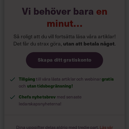
Vi behöver bara
en
minut…
Så roligt att du vill fortsätta läsa våra artiklar!
Det får du strax göra,
utan att betala något
.
Niklas Löfgren.
Skapa ditt gratiskonto
Tillgång
gratis
till våra låsta artiklar och webinar
utan tidsbegränsning!
och
Chefs nyhetsbrev
med senaste
ledarskapsnyheterna!
Dina uppgifter delas aldrig med tredje part.
Läs vår