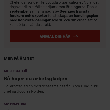
Chefer går sönder i felbyggda organisationer. Nu är det
dags att rikta strålkastarljuset mot lösningarna. Den
9
september
samlar vi några av
Sveriges främsta
forskare och experter
för att skapa en
handlingsplan
med konkreta lösningar
som du och din organisation
kan börja använda direkt.
ANMÄL DIG HÄR
Mer på ämnet
Arbetsmiljö
Så höjer du arbetsglädjen
Höj arbetsglädjen med dessa tre tips från Björn Lundin, hr-
chef på Google i Norden.
Motivation