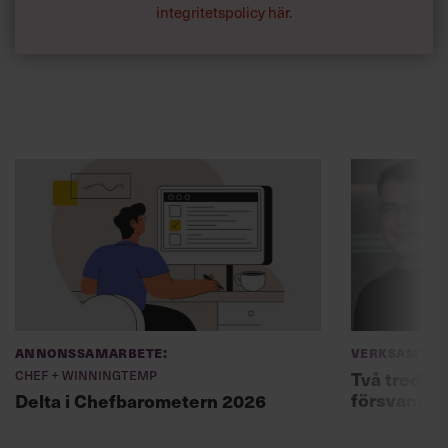
integritetspolicy här
.
Annonssamarbete:
Verksamhet
Chef + Winningtemp
Två tredjed
försvann –
Delta i Chefbarometern 2026