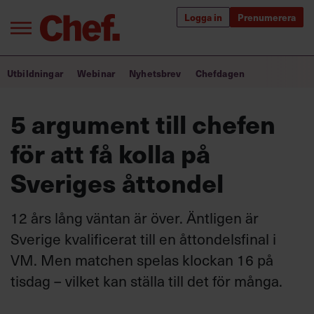
Logga in
Prenumerera
Bra ledare förändrar världen
Utbildningar
Webinar
Nyhetsbrev
Chefdagen
Innehåll från Chef
5 argument till chefen
Utbildning för ledare
för att få kolla på
Chefakademin+
Sveriges åttondel
Populära utbildningar
12 års lång väntan är över. Äntligen är
Sverige kvalificerat till en åttondelsfinal i
VM. Men matchen spelas klockan 16 på
Annonsera
Om oss
tisdag – vilket kan ställa till det för många.
Kontakta oss
Kundservice