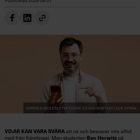
Publicerad
2026-08-07
Appen Sinceerly imiterar vd:ars kortfattade språk.
VD:AR KAN VARA SVÅRA
att nå och besvarar inte alltid
mejl från främlingar. Men studenten
Ben Horwitz
på