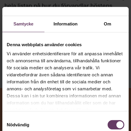
hela listan på hur du förvandlar höstens
problem till möjligheter och gör din
jobbcomeback med stil.
Samtycke
Information
Om
Beslutsfattande
Denna webbplats använder cookies
Text:
Fredrik Kullberg
Vi använder enhetsidentifierare för att anpassa innehållet
Publicerad
2026-08-10
och annonserna till användarna, tillhandahålla funktioner
för sociala medier och analysera vår trafik. Vi
vidarebefordrar även sådana identifierare och annan
information från din enhet till de sociala medier och
annons- och analysföretag som vi samarbetar med.
Dessa kan i sin tur kombinera informationen med annan
information som du har tillhandahållit eller som de har
samlat in när du har använt deras tjänster.
Samtyckesval
Nödvändig