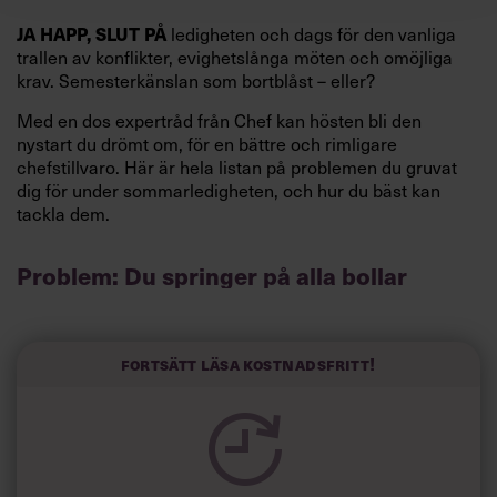
JA HAPP, SLUT PÅ
ledigheten och dags för den vanliga
trallen av konflikter, evighetslånga möten och omöjliga
krav. Semesterkänslan som bortblåst – eller?
Med en dos expertråd från Chef kan hösten bli den
nystart du drömt om, för en bättre och rimligare
chefstillvaro. Här är hela listan på problemen du gruvat
dig för under sommarledigheten, och hur du bäst kan
tackla dem.
Problem: Du springer på alla bollar
Visst är det härligt med engagemang, och du gillar ju att
vara så uppslukad av jobbet att du nästan glömmer bort
att du jobbar. Problemet är bara att den inställningen gör
Fortsätt läsa kostnadsfritt!
dig både stressad och utmattad. Till slut så pass att du
inte lyckas koncentrera dig på någonting alls när du
springer på alla bollar och försöker sätta dig in i precis
allt.