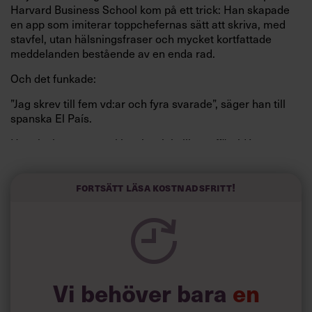
Harvard Business School kom på ett trick: Han skapade
en app som imiterar toppchefernas sätt att skriva, med
stavfel, utan hälsningsfraser och mycket kortfattade
meddelanden bestående av en enda rad.
Och det funkade:
”Jag skrev till fem vd:ar och fyra svarade”, säger han till
spanska El País.
Horwitz har nu utvecklat sitt trick till en affärsidé: appen
Sinceerly som konverterar formellt och minutiöst
välskrivna texter – likt de som skapas av AI – till den
kortfattat slarviga vd-stilen.
Fortsätt läsa kostnadsfritt!
Vi behöver bara
en