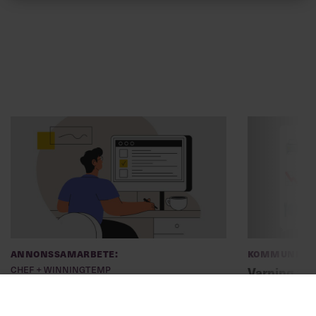
Annonssamarbete:
Kommunikat
Chef + Winningtemp
Varning fö
Delta i Chefbarometern 2026