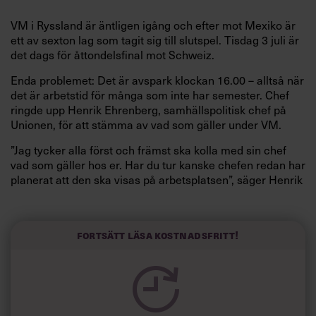
VM i Ryssland är äntligen igång och efter mot Mexiko är
ett av sexton lag som tagit sig till slutspel. Tisdag 3 juli är
det dags för åttondelsfinal mot Schweiz.
Enda problemet: Det är avspark klockan 16.00 – alltså när
det är arbetstid för många som inte har semester. Chef
ringde upp Henrik Ehrenberg, samhällspolitisk chef på
Unionen, för att stämma av vad som gäller under VM.
”Jag tycker alla först och främst ska kolla med sin chef
vad som gäller hos er. Har du tur kanske chefen redan har
planerat att den ska visas på arbetsplatsen”, säger Henrik
Ehrenberg.
Om chefen säger nej till att se matchen och du gör
det ändå. Blir det löneavdrag då?
Fortsätt läsa kostnadsfritt!
”Om chefen har beordrat dig att jobba enligt ditt kontrakt
bör du följa det. Du bör absolut inte utsätta dig för
konsekvenserna som kan bli allvarliga genom
arbetsvägran”.