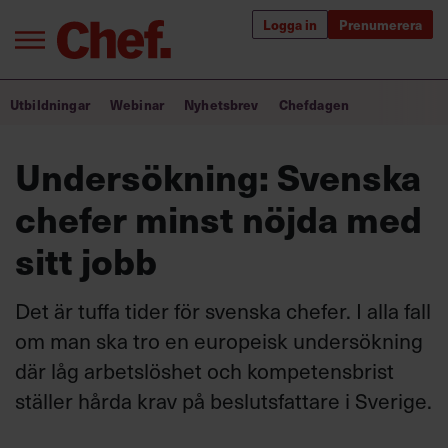
Logga in
Prenumerera
Bra ledare förändrar världen
Utbildningar
Webinar
Nyhetsbrev
Chefdagen
Innehåll från Chef
Undersökning: Svenska
Utbildning för ledare
chefer minst nöjda med
Chefakademin+
sitt jobb
Populära utbildningar
Det är tuffa tider för svenska chefer. I alla fall
om man ska tro en europeisk undersökning
där låg arbetslöshet och kompetensbrist
Annonsera
Om oss
ställer hårda krav på beslutsfattare i Sverige.
Kontakta oss
Kundservice