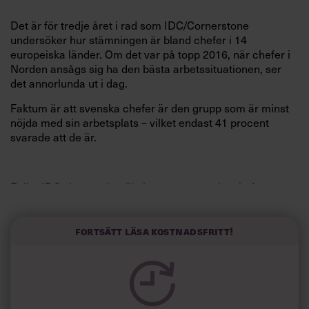
Det är för tredje året i rad som IDC/Cornerstone
undersöker hur stämningen är bland chefer i 14
europeiska länder. Om det var på topp 2016, när chefer i
Norden ansågs sig ha den bästa arbetssituationen, ser
det annorlunda ut i dag.
Faktum är att svenska chefer är den grupp som är minst
nöjda med sin arbetsplats – vilket endast 41 procent
svarade att de är.
Enligt IDC visar undersökningen att svenska chefer
brottas med en rad utmaningar idag. Förutom den snabba
digitaliseringen har högkonjunkturen lett till ett hårt tryck
på medarbetarna – samtidigt som arbetslösheten är låg
Fortsätt läsa kostnadsfritt!
och det är svårt att hitta rätt kompetens.
”Det är inte alls omöjligt att det är resultatet av det vi ser i
årets siffror”, säger Stefan Robsén, chef på Cornerstone i
Norden.