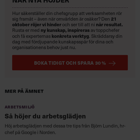
Hur säkerställer din chefsgrupp att verksamheten rör
sig framåt – även när omvärlden är osäker? Den
21
oktober
röjer vi hinder
och ser till att ni
når resultat.
Rusta er med
ny kunskap,
inspireras
av toppchefer
och få experternas
konkreta verktyg
.
Skräddarsy din
dag med fördjupande kunskapsspår för dina och
organisationens behov just nu.
BOKA TIDIGT OCH SPARA 30 %
Mer på ämnet
Arbetsmiljö
Så höjer du arbetsglädjen
Höj arbetsglädjen med dessa tre tips från Björn Lundin, hr-
chef på Google i Norden.