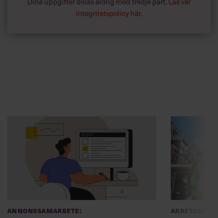
Dina uppgifter delas aldrig med tredje part.
Läs vår
integritetspolicy här
.
Annonssamarbete:
Arbetsmiljö
Chef + Winningtemp
”Djupa, str
byggchefer
Delta i Chefbarometern 2026