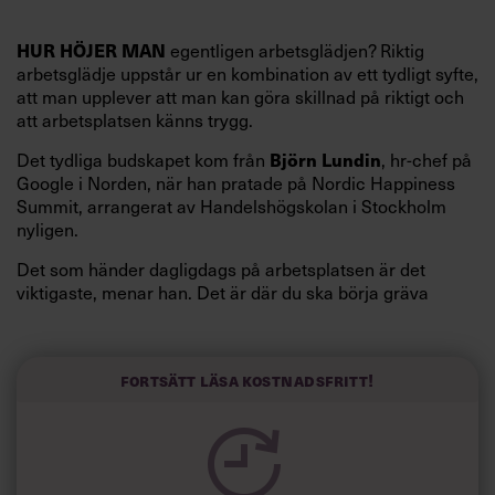
egentligen arbetsglädjen? Riktig
HUR HÖJER MAN
arbetsglädje uppstår ur en kombination av ett tydligt syfte,
att man upplever att man kan göra skillnad på riktigt och
att arbetsplatsen känns trygg.
Det tydliga budskapet kom från
, hr-chef på
Björn Lundin
Google i Norden, när han pratade på Nordic Happiness
Summit, arrangerat av Handelshögskolan i Stockholm
nyligen.
Det som händer dagligdags på arbetsplatsen är det
viktigaste, menar han. Det är där du ska börja gräva
redan i dag.
Här är Björn Lundins tre enkla åtgärder som tagit skruv
och höjt arbetsglädjen på Google:
Fortsätt läsa kostnadsfritt!