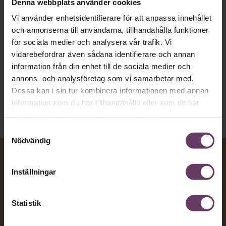
Denna webbplats använder cookies
vägen för den som vill nå fram till
Vi använder enhetsidentifierare för att anpassa innehållet
toppcheferna?
och annonserna till användarna, tillhandahålla funktioner
för sociala medier och analysera vår trafik. Vi
vidarebefordrar även sådana identifierare och annan
Kommunikation
information från din enhet till de sociala medier och
Text:
Fredrik Kullberg
annons- och analysföretag som vi samarbetar med.
Publicerad
2026-08-07
Dessa kan i sin tur kombinera informationen med annan
information som du har tillhandahållit eller som de har
samlat in när du har använt deras tjänster.
Samtyckesval
Nödvändig
Inställningar
Statistik