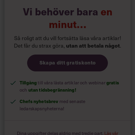
Vi behöver bara
en
minut…
Så roligt att du vill fortsätta läsa våra artiklar!
Det får du strax göra,
.
utan att betala något
Skapa ditt gratiskonto
Tillgång
till våra låsta artiklar och webinar
gratis
och
utan tidsbegränsning!
Chefs nyhetsbrev
med senaste
ledarskapsnyheterna!
Dina uppgifter delas aldrig med tredje part.
Läs vår