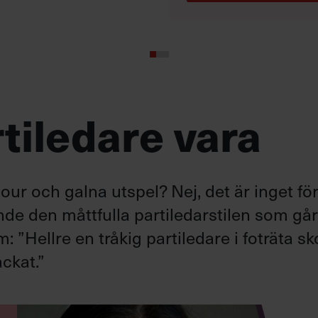
tiledare vara
ur och galna utspel? Nej, det är inget fö
ande den måttfulla partiledarstilen som gå
”Hellre en tråkig partiledare i foträta sk
ckat.”