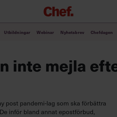
Chefakademin+
Utbildningar
Webinar
Nyhetsbrev
Chefdagen
Lyft ditt ledarskap med C+
Masterclass
Verktyg i vardagen
Ledarskapsbiblioteket
n inte mejla eft
Ledarskapstest
Chef GPT – din chefsassistent i
fickan
ny post pandemi-lag som ska förbättra
 De inför bland annat epostförbud,