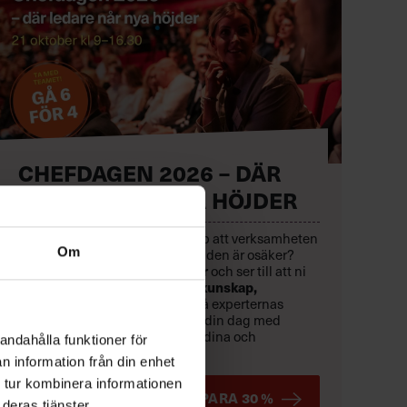
CHEFDAGEN 2026 – DÄR
LEDARE NÅR NYA HÖJDER
Hur säkerställer din chefsgrupp att verksamheten
Om
rör sig framåt – även när omvärlden är osäker?
21 oktober
röjer vi hinder
Den
och ser till att ni
når resultat.
ny kunskap,
Rusta er med
inspireras
av toppchefer och få experternas
konkreta verktyg
.
Skräddarsy din dag med
fördjupande kunskapsspår för dina och
andahålla funktioner för
organisationens behov just nu.
n information från din enhet
 tur kombinera informationen
BOKA TIDIGT OCH SPARA 30 %
deras tjänster.