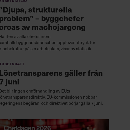
Arbetsmiljö
”Djupa, strukturella
problem” – byggchefer
oroas av machojargong
Hälften av alla chefer inom
samhällsbyggnadsbranschen upplever uttryck för
machokultur på sin arbetsplats, visar ny statistik.
Arbetsrätt
Lönetransparens gäller från
7 juni
Det blir ingen omförhandling av EU:s
lönetransparensdirektiv. EU-kommissionen nobbar
regeringens begäran, och direktivet börjar gälla 7 juni.