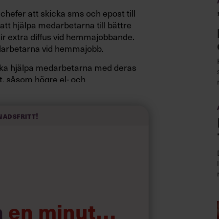
hefer att skicka sms och epost till
att hjälpa medarbetarna till bättre
lir extra diffus vid hemmajobbande.
darbetarna vid hemmajobb.
n ska hjälpa medarbetarna med deras
, såsom högre el- och
nadsfritt!
nställa fullvaccinerade (så
rar)
under åtta år som får rätt att jobba
a
en minut…
sin chef om detta.
För att tackla
de åläggs företagen dessutom att