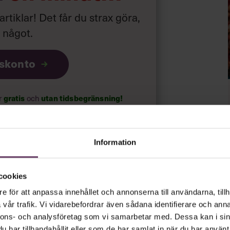
arannan månad.
Samtliga ändringarna
 artiklar! Det får du strax göra,
nställda, som kan bötfällas om de
a något
.
iskonto
gratis
utan tidsbegränsning!
ar
och
psnyheterna!
Information
rt.
Läs vår integritetspolicy här
.
cookies
e för att anpassa innehållet och annonserna till användarna, tillh
vår trafik. Vi vidarebefordrar även sådana identifierare och anna
nnons- och analysföretag som vi samarbetar med. Dessa kan i sin
har tillhandahållit eller som de har samlat in när du har använt 