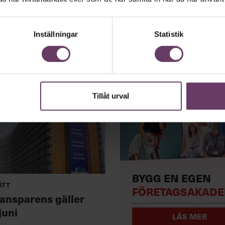
Inställningar
Statistik
Tillåt urval
BYGG EN EGEN
ätt
FÖRETAGSAKADE
ansparens gäller
juni
LÄS MER