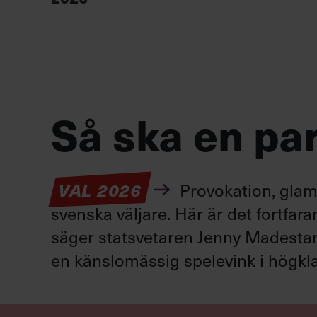
Så ska en par
VAL 2026
Provokation, glamo
svenska väljare. Här är det fortfar
säger statsvetaren Jenny Madestam: 
en känslomässig spelevink i högkla