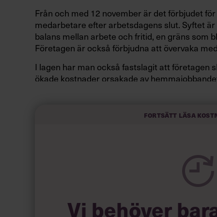
Från och med 12 november är det förbjudet för c
medarbetare efter arbetsdagens slut. Syftet är 
balans mellan arbete och fritid, en gräns som b
Företagen är också förbjudna att övervaka me
I lagen har man också fastslagit att företage
ökade kostnader orsakade av hemmajobbandet
internetfakturor.
Fortsätt läsa kost
Läs också:
Ja, du har rätt att bara a
länge du inte diskrimine
Den nya lagen gynnar också föräldrar med barn 
Vi behöver bar
hemifrån utan att i förväg komma överens med 
ensamhet och ökat isolering vid distansjobban