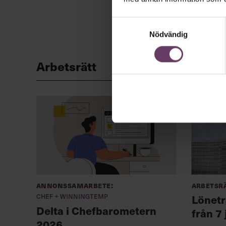
Samtyckesval
Nödvändig
Arbetsrätt
Annonssamarbete:
Arbetsr
Chef + Winningtemp
Lönetr
Delta i Chefbarometern
från 7 
2026