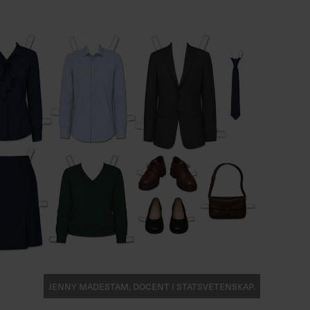
Jenny Madestam, docent i statsvetenskap.