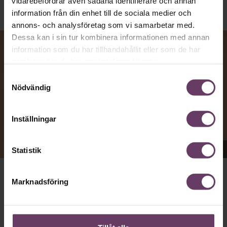
vidarebefordrar även sådana identifierare och annan
information från din enhet till de sociala medier och
annons- och analysföretag som vi samarbetar med.
Dessa kan i sin tur kombinera informationen med annan
information som du har tillhandahållit eller som de har
samlat in när du har använt deras tjänster.
Samtyckesval
Nödvändig
Inställningar
Appen Sinceerly imiterar vd:ars kortfattade språk.
Statistik
Marknadsföring
att nå och besvarar inte alltid
VD:AR KAN VARA SVÅRA
mejl från främlingar. Men studenten
på
Ben Horwitz
Harvard Business School kom på ett trick: Han skapade
en app som imiterar toppchefernas sätt att skriva, med