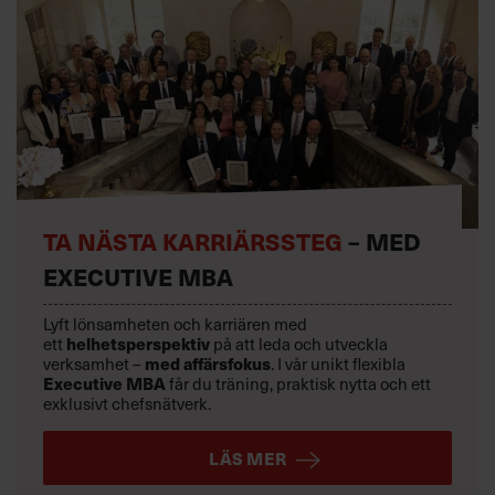
TA NÄSTA KARRIÄRSSTEG
– MED
EXECUTIVE MBA
Lyft lönsamheten och karriären med
ett
helhetsperspektiv
på att leda och utveckla
verksamhet –
med affärsfokus
. I vår unikt flexibla
Executive MBA
får du träning, praktisk nytta och ett
exklusivt chefsnätverk.
LÄS MER