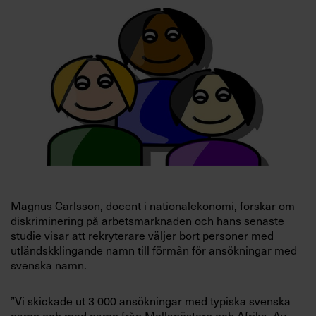
Villkor och policy för
personuppgiftsbehandling
Sök
efter:
Magnus Carlsson,
docent i nationalekonomi, forskar om
Logga in
diskriminering på arbetsmarknaden och hans senaste
studie visar att rekryterare väljer bort personer med
Prenumerera
utländskklingande namn till förmån för ansökningar med
svenska namn.
”Vi skickade ut 3 000 ansökningar med typiska svenska
namn och med namn från Mellanöstern och Afrika. Av