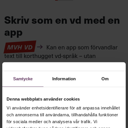
Skriv som en vd med en
app
MVH VD
Kan en app som förvandlar
text till korthugget vd-språk – utan
artighetsfraser, men gärna stavfel – vara
vägen för den som vill nå fram till
Samtycke
Information
Om
toppcheferna?
Denna webbplats använder cookies
Kommunikation
Text:
Fredrik Kullberg
Vi använder enhetsidentifierare för att anpassa innehållet
Publicerad
2026-08-07
och annonserna till användarna, tillhandahålla funktioner
för sociala medier och analysera vår trafik. Vi