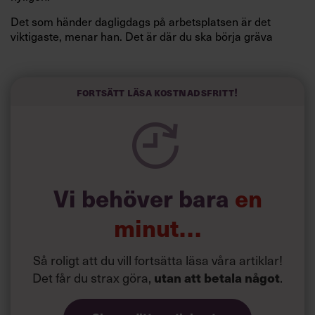
Det som händer dagligdags på arbetsplatsen är det
viktigaste, menar han. Det är där du ska börja gräva
redan i dag.
Här är Björn Lundins tre enkla åtgärder som tagit skruv
och höjt arbetsglädjen på Google:
Fortsätt läsa kostnadsfritt!
Vi behöver bara
en
minut…
Så roligt att du vill fortsätta läsa våra artiklar!
Det får du strax göra,
.
utan att betala något