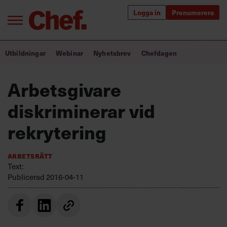
Logga in
Prenumerera
Bra ledare förändrar världen
Utbildningar
Webinar
Nyhetsbrev
Chefdagen
Innehåll från Chef
Arbetsgivare
Utbildning för ledare
diskriminerar vid
Chefakademin+
rekrytering
Populära utbildningar
Arbetsrätt
Text:
Publicerad
2016-04-11
Annonsera
Om oss
Kontakta oss
Kundservice