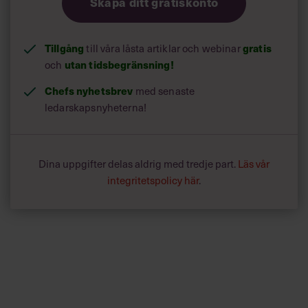
Skapa ditt gratiskonto
Tillgång
till våra låsta artiklar och webinar
gratis
och
utan tidsbegränsning!
Chefs nyhetsbrev
med senaste
ledarskapsnyheterna!
Dina uppgifter delas aldrig med tredje part.
Läs vår
integritetspolicy här
.