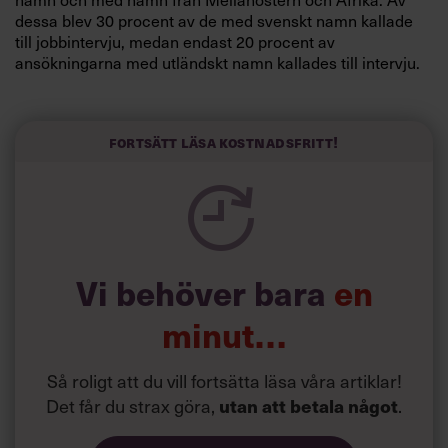
dessa blev 30 procent av de med svenskt namn kallade
till jobbintervju, medan endast 20 procent av
ansökningarna med utländskt namn kallades till intervju.
Det bevisar att det är svårare att få komma till intervju för
de med utländskklingande namn trots likvärdiga meriter”,
säger Magnus Carlsson
i en artikel på sajten forskning.se
.
Fortsätt läsa kostnadsfritt!
Vi behöver bara
en
minut…
Så roligt att du vill fortsätta läsa våra artiklar!
Det får du strax göra,
.
utan att betala något