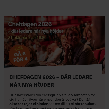
CHEFDAGEN 2026 – DÄR LEDARE
NÅR NYA HÖJDER
Hur säkerställer din chefsgrupp att verksamheten rör
21
sig framåt – även när omvärlden är osäker? Den
oktober
röjer vi hinder
når resultat.
och ser till att ni
ny kunskap,
inspireras
Rusta er med
av toppchefer