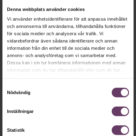
Lönetransparens gäller från 7 juni
Denna webbplats använder cookies
Det blir ingen omförhandling av EU:s
lönetransparensdirektiv. EU-kommissionen nobbar
Vi använder enhetsidentifierare för att anpassa innehållet
regeringens begäran, och direktivet börjar gälla 7 juni.
och annonserna till användarna, tillhandahålla funktioner
för sociala medier och analysera vår trafik. Vi
vidarebefordrar även sådana identifierare och annan
information från din enhet till de sociala medier och
Arbetsrätt
annons- och analysföretag som vi samarbetar med.
Dessa kan i sin tur kombinera informationen med annan
information som du har tillhandahållit eller som de har
samlat in när du har använt deras tjänster.
Samtyckesval
Nödvändig
Inställningar
Statistik
Annonssamarbete:
Arbetsrätt