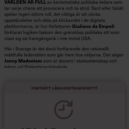
VÄRLDEN ÄR FULL
av karismatiska politiska ledare som
tar varje chans att provocera och ta strid. Sant eller falskt
spelar ingen större roll, det viktiga är att väcka
uppståndelse och elda på klickandet i de digitala
Giuliano da Empoli
plattformarna, är hur författaren
förklarat logiken bakom den gränslösa politiska stil som
visat sig så framgångsrik i inte minst USA.
Här i Sverige är det dock fortfarande den rationellt
måttfulla ledarstilen som går hem hos väljarna. Det säger
Jenny Madestam
som är docent i statsvetenskap och
lektor vid Södertörns högskola.
”Svenskarna tar politik på allvar och brukar uppskatta
politiker som har framtoningen av att vara kunniga,
Fortsätt läsa kostnadsfritt!
kompetenta och stå med båda fötterna på jorden. Hellre
en tråkig partiledare i foträta skor än en känslomässig
spelevink i högklackat, är hur jag brukar sammanfatta de
önskningar som svenskarna för fram i undersökningar.”
Läs mer: