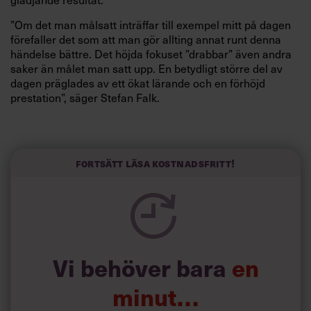
”Om det man målsatt inträffar till exempel mitt på dagen
förefaller det som att man gör allting annat runt denna
händelse bättre. Det höjda fokuset ”drabbar” även andra
saker än målet man satt upp. En betydligt större del av
dagen präglades av ett ökat lärande och en förhöjd
prestation”, säger Stefan Falk.
”Att förplanera veckans dagliga mål har extrem effekt i två
dimensioner. Dels får du en känsla av kontroll, du vet vad
Fortsätt läsa kostnadsfritt!
som är viktigt den här veckan. Dels kommer ditt
undermedvetna att förbereda den aktivitet du har målsatt
så att när den väl inträffar kommer du att vara bättre
förberedd”, säger Stefan Falk.
Här är en enkel
målmall
att ladda ner och att använda för
Vi behöver bara
en
att sätta mål i din vardag.
minut…