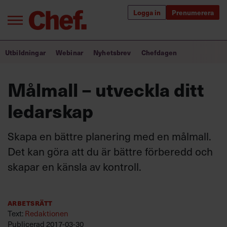
Logga in
Prenumerera
Bra ledare förändrar världen
Utbildningar
Webinar
Nyhetsbrev
Chefdagen
Innehåll från Chef
Målmall – utveckla ditt
Utbildning för ledare
ledarskap
Chefakademin+
Skapa en bättre planering med en målmall.
Populära utbildningar
Det kan göra att du är bättre förberedd och
skapar en känsla av kontroll.
Annonsera
Om oss
Arbetsrätt
Kontakta oss
Text:
Redaktionen
Kundservice
Publicerad
2017-03-30