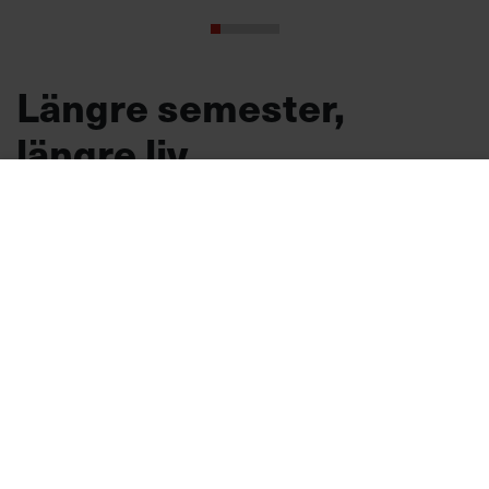
Längre semester,
längre liv
Forskare vid Uppsala universitet visar att det
finns ett samband mellan semester och
livslängd.
Hälsa
Text:
Sara Hammarkrantz
Publicerad
2026-08-03