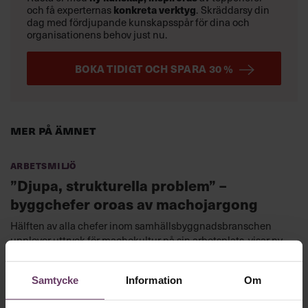
konkreta verktyg
och få experternas
.
Skräddarsy din
dag med fördjupande kunskapsspår för dina och
organisationens behov just nu.
BOKA TIDIGT OCH SPARA 30 %
Mer på ämnet
Arbetsmiljö
”Djupa, strukturella problem” –
byggchefer oroas av machojargong
Hälften av alla chefer inom samhällsbyggnadsbranschen
upplever uttryck för machokultur på sin arbetsplats, visar ny
statistik.
Samtycke
Information
Om
Arbetsrätt