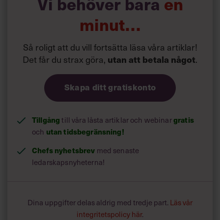
Vi behöver bara
en
Siri Wikander: ”Led som i
början av pandemin”
minut…
Så roligt att du vill fortsätta läsa våra artiklar!
Det får du strax göra,
utan att betala något
.
Skapa ditt gratiskonto
Tillgång
gratis
till våra låsta artiklar och webinar
utan tidsbegränsning!
och
Chefs nyhetsbrev
med senaste
ledarskapsnyheterna!
Dina uppgifter delas aldrig med tredje part.
Läs vår
integritetspolicy här
.