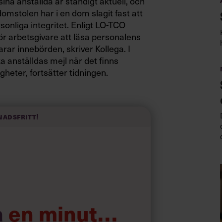
na anställda är ständigt aktuell, och
adomstolen har i en dom slagit fast att
sonliga integritet. Enligt LO-TCO
ör arbetsgivare att läsa personalens
arar innebörden, skriver Kollega. I
ka anställdas mejl när det finns
heter, fortsätter tidningen.
erson på IT-avdelningen på situationen
 olovlig mejlövervakning, och ville
nadsfritt!
öms hårdare än manliga
a
en minut…
policy om att man inte fick skicka
t det därmed var tillåtet för honom att