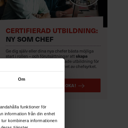
CERTIFIERAD UTBILDNING:
NY SOM CHEF
Ge dig själv eller dina nya chefer bästa möjliga
start i rollen – och förutsättningar att
skapa
resultat.
Sveriges mest etablerade utbildning för
dig med upp till två års erfarenhet av chefsyrket.
Löpande starter.
Om
LÄS MER OCH BOKA!
andahålla funktioner för
n information från din enhet
 tur kombinera informationen
deras tjänster.