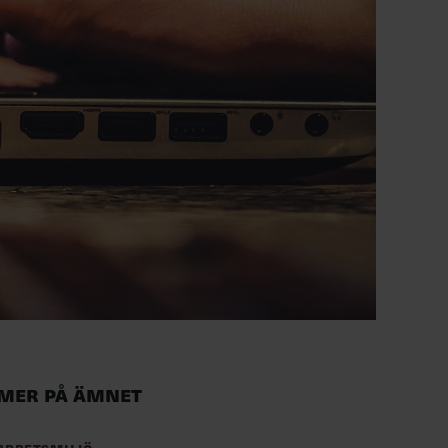
Mer på ämnet
Arbetsmiljö