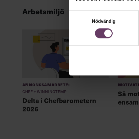
Arbetsmiljö
Samtyckesval
Nödvändig
Annonssamarbete:
Motivat
Chef + Winningtemp
Så mot
Delta i Chefbarometern
ensam
2026