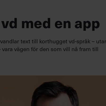
 vd med en app
andlar text till korthugget vd-språk – uta
 vara vägen för den som vill nå fram till