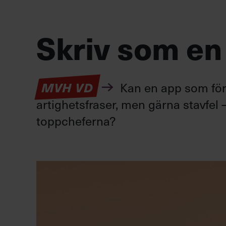
Skriv som en
Kan en app som förv
MVH VD
artighetsfraser, men gärna stavfel –
toppcheferna?