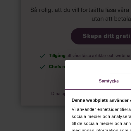
läsa allas mejl – något Unionens jurister inte h
Så roligt att du vill fortsätta läsa våra
utan att betal
Skapa ditt grat
Tillgång
till våra låsta artiklar och webin
Chefs nyhetsbrev
med senaste ledarska
Samtycke
Dina uppgifter delas aldrig med tredje pa
Denna webbplats använder 
Vi använder enhetsidentifierar
sociala medier och analysera 
till de sociala medier och a
med annan information som du 