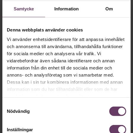
Skriv som en vd med en
Samtycke
Information
Om
app
Denna webbplats använder cookies
MVH VD
Kan en app som förvandlar
Vi använder enhetsidentifierare för att anpassa innehållet
text till korthugget vd-språk – utan
och annonserna till användarna, tillhandahålla funktioner
artighetsfraser, men gärna stavfel – vara
för sociala medier och analysera vår trafik. Vi
vidarebefordrar även sådana identifierare och annan
vägen för den som vill nå fram till
information från din enhet till de sociala medier och
toppcheferna?
annons- och analysföretag som vi samarbetar med.
Dessa kan i sin tur kombinera informationen med annan
information som du har tillhandahållit eller som de har
Kommunikation
samlat in när du har använt deras tjänster.
Text:
Fredrik Kullberg
Publicerad
2026-08-07
Samtyckesval
Nödvändig
Inställningar