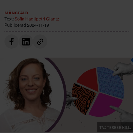
Villkor och policy för
personuppgiftsbehandling
Mångfald
Text:
Sofia Hadjipetri Glantz
Publicerad
2024-11-19
Sök
efter:
Logga in
Prenumerera
T.v.: Terese Hill.