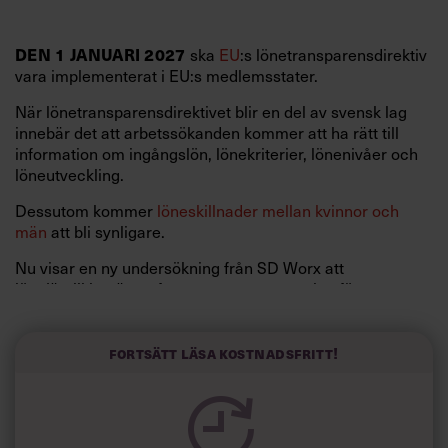
ska
EU
:s lönetransparensdirektiv
DEN 1 JANUARI 2027
vara implementerat i EU:s medlemsstater.
När lönetransparensdirektivet blir en del av svensk lag
innebär det att arbetssökanden kommer att ha rätt till
information om ingångslön, lönekriterier, lönenivåer och
löneutveckling.
Dessutom kommer
löneskillnader mellan kvinnor och
män
att bli synligare.
Nu visar en ny undersökning från SD Worx att
lönejämlikhet är en fortsatt en stor utmaning för
arbetsgivare.
Bara 28 procent av de svenska organisationerna arbetar
Fortsätt läsa kostnadsfritt!
aktivt för att få bukt med ojämlikheten inom
lön
, enligt
undersökningen.