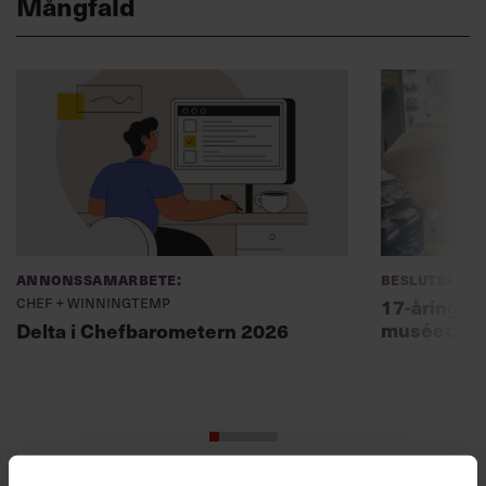
Mångfald
Annonssamarbete:
Beslutsfatt
Chef + Winningtemp
17-åring ch
muséet: ”Sk
Delta i Chefbarometern 2026