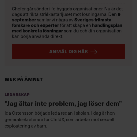
Chefer går sönder i felbyggda organisationer. Nu är det
dags att rikta strålkastarljuset mot lösningarna. Den
9
september
samlar vi några av
Sveriges främsta
forskare och experter
för att skapa en
handlingsplan
med konkreta lösningar
som du och din organisation
kan börja använda direkt.
ANMÄL DIG HÄR
Mer på ämnet
Ledarskap
”Jag ältar inte problem, jag löser dem”
Ida Östensson började leda redan i skolan. I dag är hon
generalsekreterare för ChildX, som arbetar mot sexuell
exploatering av barn.