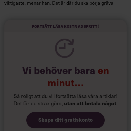
viktigaste, menar han. Det är där du ska börja gräva
redan i dag.
Här är Björn Lundins tre enkla åtgärder som tagit skruv
och höjt arbetsglädjen på Google:
Fortsätt läsa kostnadsfritt!
Vi behöver bara
en
minut…
Så roligt att du vill fortsätta läsa våra artiklar!
Det får du strax göra,
.
utan att betala något
Skapa ditt gratiskonto