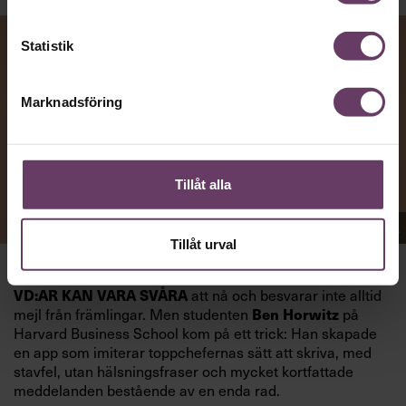
Statistik
Marknadsföring
Tillåt alla
Appen Sinceerly imiterar vd:ars kortfattade språk.
Tillåt urval
att nå och besvarar inte alltid
VD:AR KAN VARA SVÅRA
mejl från främlingar. Men studenten
på
Ben Horwitz
Harvard Business School kom på ett trick: Han skapade
en app som imiterar toppchefernas sätt att skriva, med
stavfel, utan hälsningsfraser och mycket kortfattade
meddelanden bestående av en enda rad.