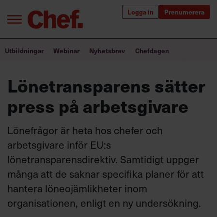
Logga in
Prenumerera
Bra ledare förändrar världen
Utbildningar
Webinar
Nyhetsbrev
Chefdagen
Innehåll från Chef
Lönetransparens sätter
Utbildning för ledare
press på arbetsgivare
Chefakademin+
Lönefrågor är heta hos chefer och
Populära utbildningar
arbetsgivare inför EU:s
lönetransparensdirektiv. Samtidigt uppger
många att de saknar specifika planer för att
Annonsera
hantera löneojämlikheter inom
Om oss
organisationen, enligt en ny undersökning.
Kontakta oss
Kundservice