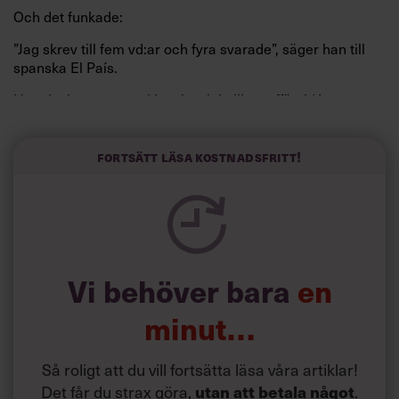
Och det funkade:
”Jag skrev till fem vd:ar och fyra svarade”, säger han till
spanska El País.
Horwitz har nu utvecklat sitt trick till en affärsidé: appen
Sinceerly som konverterar formellt och minutiöst
välskrivna texter – likt de som skapas av AI – till den
kortfattat slarviga vd-stilen.
Fortsätt läsa kostnadsfritt!
Vi behöver bara
en
minut…
Så roligt att du vill fortsätta läsa våra artiklar!
Det får du strax göra,
.
utan att betala något