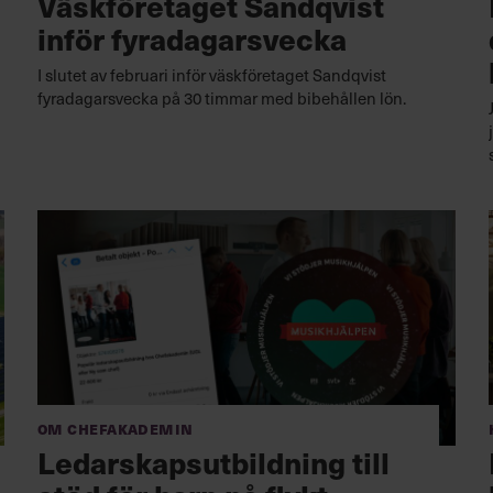
Väskföretaget Sandqvist
inför fyradagarsvecka
I slutet av februari inför väskföretaget Sandqvist
fyradagarsvecka på 30 timmar med bibehållen lön.
Om Chefakademin
Ledarskaps­utbildning till