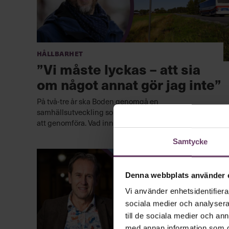
Hållbarhet
”Vi måste lyckas – att sia
om något annat gör jag inte”
På två-tre år ska Boden genomgå en
samhällsutveckling som i normala fall skulle ta 20 år
att genomföra. Vad innebär det för cheferna på plats?
Samtycke
Denna webbplats använder 
Vi använder enhetsidentifierar
sociala medier och analysera 
till de sociala medier och a
med annan information som du 