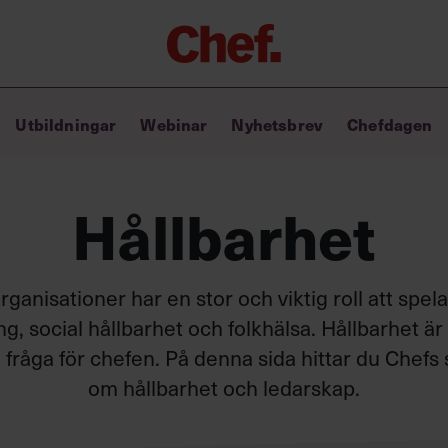
Chefakademin+
Utbildningar
Webinar
Nyhetsbrev
Chefdagen
Lyft ditt ledarskap med C+
Masterclass
Verktyg i vardagen
Hållbarhet
Ledarskapsbiblioteket
Ledarskapstest
Chef GPT – din chefsassistent i
fickan
ganisationer har en stor och viktig roll att spel
g, social hållbarhet och folkhälsa. Hållbarhet ä
fråga för chefen. På denna sida hittar du Chefs 
om hållbarhet och ledarskap.