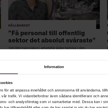
Hållbarhet
”Få personal till offentlig
sektor det absolut svåraste”
100 000 människor i arbetsför ålder behövs i den
nordligaste regionen om kompetensförsörjningen ska
klaras i den gröna industriomställningens spår.
Information
cookies
e för att anpassa innehållet och annonserna till användarna, tillh
vår trafik. Vi vidarebefordrar även sådana identifierare och anna
nnons- och analysföretag som vi samarbetar med. Dessa kan i sin
har tillhandahållit eller som de har samlat in när du har använt 