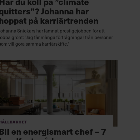
Har du koll på ”climate
quitters”? Johanna har
hoppat på karriärtrenden
Johanna Snickars har lämnat prestigejobben för att
jobba grönt: ”Jag får många förfrågningar från personer
som vill göra samma karriärskifte."
Hållbarhet
Bli en energismart chef – 7