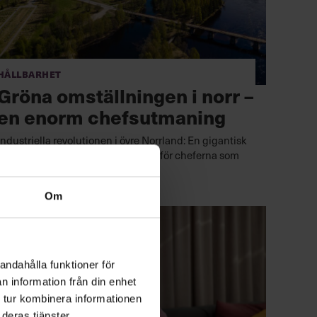
Hållbarhet
Gröna omställningen i norr –
en enorm chefsutmaning
Industriella revolutionen i övre Norrland: En gigantisk
utmaning för hela samhället – och för cheferna som
ska ro det hela i land.
Om
andahålla funktioner för
n information från din enhet
 tur kombinera informationen
deras tjänster.