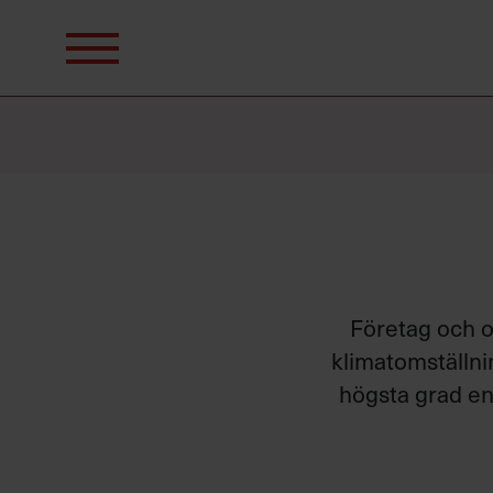
Sök
efter:
Företag och or
klimatomställnin
högsta grad en 