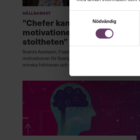
Hållbarhet
Samtyckesval
”Chefer kan öka
Nödvändig
motivationen och
stoltheten”
Svante Axelsson, Fossilfritt Sverige: Genom att öka
motivationen för Sveriges klimatomställning, kan vi
minska friktionen och störningarna.