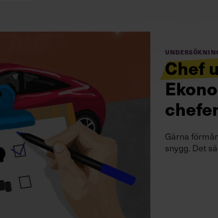
Undersöknin
Chef 
Ekonom
chefen
Gärna förmån
snygg. Det sä