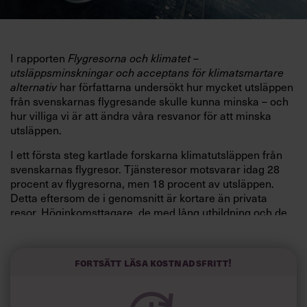
I rapporten
Flygresorna och klimatet –
utsläppsminskningar och acceptans för klimatsmartare
har författarna undersökt hur mycket utsläppen
alternativ
från svenskarnas flygresande skulle kunna minska – och
hur villiga vi är att ändra våra resvanor för att minska
utsläppen.
I ett första steg kartlade forskarna klimatutsläppen från
svenskarnas flygresor. Tjänsteresor motsvarar idag 28
procent av flygresorna, men 18 procent av utsläppen.
Detta eftersom de i genomsnitt är kortare än privata
resor. Höginkomsttagare, de med lång utbildning och de
som bor i storstadsregionerna står för största delen av
utsläppen när det gäller tjänsteresor. De flesta är också
män – kvinnor står bara för 23 procent av utsläppen från
Fortsätt läsa kostnadsfritt!
tjänsteresor.
När det gäller hur mycket det skulle gå att minska