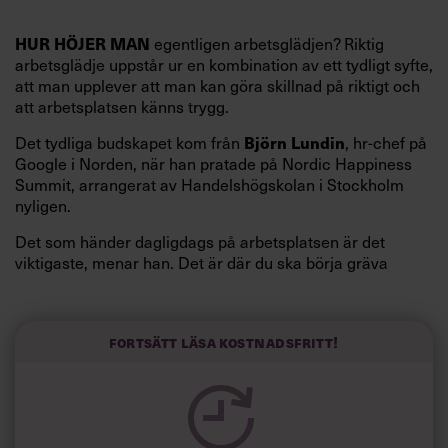
egentligen arbetsglädjen? Riktig
HUR HÖJER MAN
arbetsglädje uppstår ur en kombination av ett tydligt syfte,
att man upplever att man kan göra skillnad på riktigt och
att arbetsplatsen känns trygg.
Det tydliga budskapet kom från
, hr-chef på
Björn Lundin
Google i Norden, när han pratade på Nordic Happiness
Summit, arrangerat av Handelshögskolan i Stockholm
nyligen.
Det som händer dagligdags på arbetsplatsen är det
viktigaste, menar han. Det är där du ska börja gräva
redan i dag.
Här är Björn Lundins tre enkla åtgärder som tagit skruv
och höjt arbetsglädjen på Google:
Fortsätt läsa kostnadsfritt!