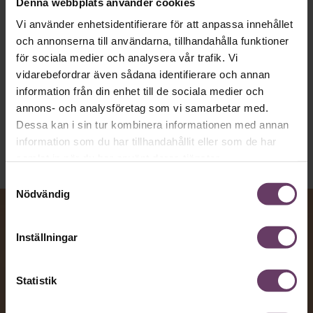
Denna webbplats använder cookies
vägen för den som vill nå fram till
Vi använder enhetsidentifierare för att anpassa innehållet
toppcheferna?
och annonserna till användarna, tillhandahålla funktioner
för sociala medier och analysera vår trafik. Vi
vidarebefordrar även sådana identifierare och annan
Kommunikation
information från din enhet till de sociala medier och
Text:
Fredrik Kullberg
annons- och analysföretag som vi samarbetar med.
Publicerad
2026-08-07
Dessa kan i sin tur kombinera informationen med annan
information som du har tillhandahållit eller som de har
samlat in när du har använt deras tjänster.
Samtyckesval
Nödvändig
Inställningar
Statistik