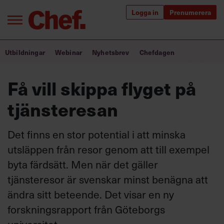
Logga in
Prenumerera
Bra ledare förändrar världen
Utbildningar
Webinar
Nyhetsbrev
Chefdagen
Innehåll från Chef
Få vill skippa flyget på
Utbildning för ledare
tjänsteresan
Chefakademin+
Det finns en stor potential i att minska
Populära utbildningar
utsläppen från resor genom att till exempel
byta färdsätt. Men när det gäller
tjänsteresor är svenskar minst benägna att
Annonsera
ändra sitt beteende. Det visar en ny
Om oss
forskningsrapport från Göteborgs
Kontakta oss
Kundservice