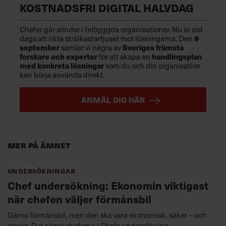
KOSTNADSFRI DIGITAL HALVDAG
Chefer går sönder i felbyggda organisationer. Nu är det
dags att rikta strålkastarljuset mot lösningarna. Den
9
september
samlar vi några av
Sveriges främsta
forskare och experter
för att skapa en
handlingsplan
med konkreta lösningar
som du och din organisation
kan börja använda direkt.
ANMÄL DIG HÄR
Mer på ämnet
Undersökningar
Chef undersökning: Ekonomin viktigast
när chefen väljer förmånsbil
Gärna förmånsbil, men den ska vara ekonomisk, säker – och
snygg. Det säger cheferna i Chefs undersökning.