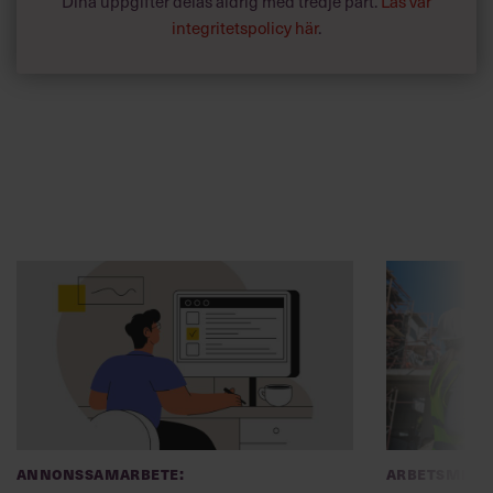
Dina uppgifter delas aldrig med tredje part.
Läs vår
integritetspolicy här
.
Annonssamarbete:
Arbetsmiljö
Chef + Winningtemp
”Djupa, str
byggchefer
Delta i Chefbarometern 2026