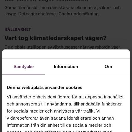
Gärna förmånsbil, men den ska vara ekonomisk, säker – och
snygg. Det säger cheferna i Chefs undersökning.
Hållbarhet
Vart tog klimatledarskapet vägen?
De globala utsläppen av växthusgaser når nya rekordnivåer.
Vad hände med det klimatledarskap som var så omtalat för
ett par år sedan?
Samtycke
Information
Om
Hållbarhet
Denna webbplats använder cookies
Vi använder enhetsidentifierare för att anpassa innehållet
och annonserna till användarna, tillhandahålla funktioner
för sociala medier och analysera vår trafik. Vi
vidarebefordrar även sådana identifierare och annan
information från din enhet till de sociala medier och
annons- och analysföretag som vi samarbetar med.