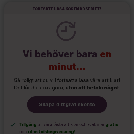
välskrivna texter – likt de som skapas av AI – till den
kortfattat slarviga vd-stilen.
Fortsätt läsa kostnadsfritt!
Vi behöver bara
en
minut…
Så roligt att du vill fortsätta läsa våra artiklar!
Det får du strax göra,
.
utan att betala något
Skapa ditt gratiskonto
Tillgång
till våra låsta artiklar och webinar
gratis
och
utan tidsbegränsning!