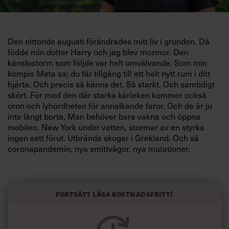
Den nittonde augusti förändrades mitt liv i grunden. Då
födde min dotter Harry och jag blev mormor. Den
känslostorm som följde var helt omvälvande. Som min
kompis Meta sa; du får tillgång till ett helt nytt rum i ditt
hjärta. Och precis så känns det. Så starkt. Och samtidigt
skört. För med den där starka kärleken kommer också
oron och lyhördheten för annalkande faror. Och de är ju
inte långt borta. Man behöver bara vakna och öppna
mobilen. New York under vatten, stormar av en styrka
ingen sett förut. Utbrända skogar i Grekland. Och så
coronapandemin, nya smittvågor, nya mutationer.
På första redaktionsmötet efter sommaren pratade vi om
det nummer av tidningen som snart kommer att landa hos
prenumeranterna. Vår klimatspecial. Siffrorna från vår
Fortsätt läsa kostnadsfritt!
undersökning hade kommit och de visade att tre
fjärdedelar av cheferna är oroliga över hur snabbt
klimatförändringarna nu går och över att effekterna så