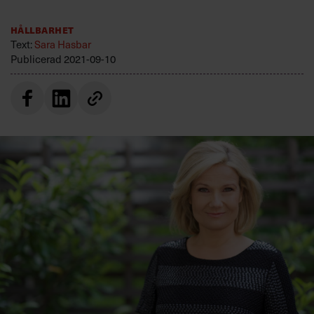
Villkor och policy för
personuppgiftsbehandling
Hållbarhet
Text:
Sara Hasbar
Publicerad
2021-09-10
Sök
efter:
Logga in
Prenumerera