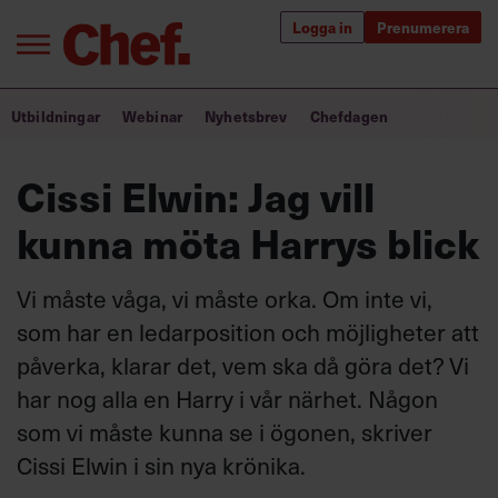
Logga in
Prenumerera
Bra ledare förändrar världen
Utbildningar
Webinar
Nyhetsbrev
Chefdagen
Innehåll från Chef
Cissi Elwin: Jag vill
Utbildning för ledare
kunna möta Harrys blick
Chefakademin+
Vi måste våga, vi måste orka. Om inte vi,
Populära utbildningar
som har en ledarposition och möjligheter att
påverka, klarar det, vem ska då göra det? Vi
har nog alla en Harry i vår närhet. Någon
Annonsera
som vi måste kunna se i ögonen, skriver
Om oss
Cissi Elwin i sin nya krönika.
Kontakta oss
Kundservice