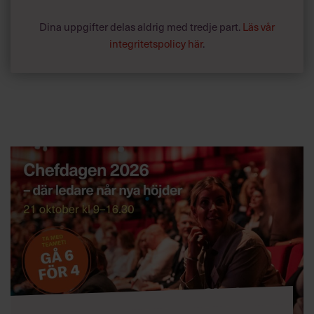
andra. Eller är det kanske så att alltför högt ställda
Dina uppgifter delas aldrig med tredje part.
Läs vår
klimatambitioner krockar med företagets affärsmodell?
integritetspolicy här
.