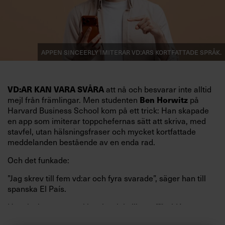
Appen Sinceerly imiterar vd:ars kortfattade språk.
att nå och besvarar inte alltid
VD:AR KAN VARA SVÅRA
mejl från främlingar. Men studenten
på
Ben Horwitz
Harvard Business School kom på ett trick: Han skapade
en app som imiterar toppchefernas sätt att skriva, med
stavfel, utan hälsningsfraser och mycket kortfattade
meddelanden bestående av en enda rad.
Och det funkade:
”Jag skrev till fem vd:ar och fyra svarade”, säger han till
spanska El País.
Horwitz har nu utvecklat sitt trick till en affärsidé: appen
Sinceerly som konverterar formellt och minutiöst