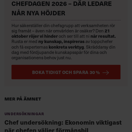
CHEFDAGEN 2026 – DÄR LEDARE
NÅR NYA HÖJDER
Hur säkerställer din chefsgrupp att verksamheten rör
sig framåt – även när omvärlden är osäker? Den
21
oktober
röjer vi hinder
och ser till att ni
når resultat.
Rusta er med
ny kunskap,
inspireras
av toppchefer
och få experternas
konkreta verktyg
.
Skräddarsy din
dag med fördjupande kunskapsspår för dina och
organisationens behov just nu.
BOKA TIDIGT OCH SPARA 30 %
Mer på ämnet
Undersökningar
Chef undersökning: Ekonomin viktigast
när chefen väljer förmånsbil