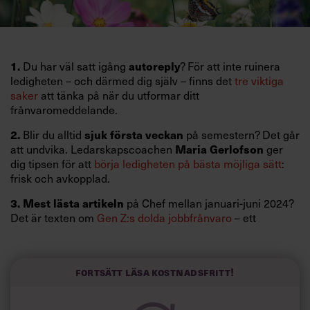
1.
Du har väl satt igång
autoreply
? För att inte ruinera
ledigheten – och därmed dig själv – finns det
tre viktiga
saker
att tänka på när du utformar ditt
frånvaromeddelande.
2.
Blir du alltid
sjuk första veckan
på semestern? Det går
att undvika. Ledarskapscoachen
Maria Gerlofson
ger
dig tipsen för att
börja ledigheten på bästa möjliga sätt
:
frisk och avkopplad.
3.
Mest lästa artikeln
på Chef mellan januari-juni 2024?
Det är texten om
Gen Z:s dolda jobbfrånvaro
– ett
mysterium för chefer.
4.
Hur skulle du reagera om du blev
utslängd från din
jobbintervju
? Det vet
Sandra
Ristic
, som delar med sig av
Fortsätt läsa kostnadsfritt!
sin berättelse.
Missa inte!