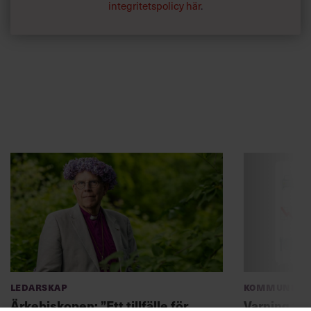
integritetspolicy här
.
Ledarskap
Kommunikat
Ärkebiskopen: ”Ett tillfälle för
Varning fö
ledare att visa sin kärna”