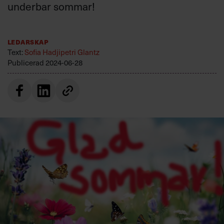
underbar sommar!
Villkor och policy för
personuppgiftsbehandling
Ledarskap
Sök
Text:
Sofia Hadjipetri Glantz
efter:
Publicerad
2024-06-28
Logga in
Prenumerera