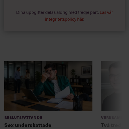
Dina uppgifter delas aldrig med tredje part.
Läs vår
integritetspolicy här
.
Beslutsfattande
Verksamhet
Sex underskattade
Två tredjed