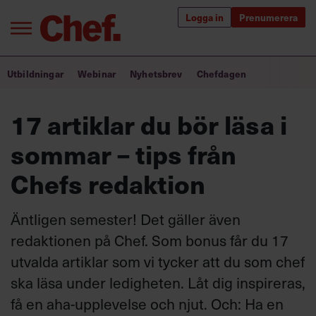
Logga in
Prenumerera
Bra ledare förändrar världen
Utbildningar
Webinar
Nyhetsbrev
Chefdagen
Innehåll från Chef
17 artiklar du bör läsa i
Utbildning för ledare
sommar – tips från
Chefakademin+
Chefs redaktion
Populära utbildningar
Äntligen semester! Det gäller även
redaktionen på Chef. Som bonus får du 17
utvalda artiklar som vi tycker att du som chef
Annonsera
Om oss
ska läsa under ledigheten. Låt dig inspireras,
Kontakta oss
få en aha-upplevelse och njut. Och: Ha en
Kundservice