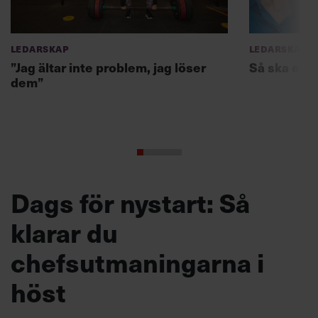
Ledarskap
Ledarskap
”Jag ältar inte problem, jag löser
Så ska en p
dem”
Dags för nystart: Så
klarar du
chefsutmaningarna i
höst