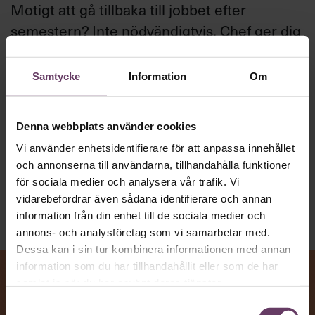
Motigt att gå tillbaka till jobbet efter
semestern? Inte nödvändigtvis. Chef ger dig
hela listan på hur du förvandlar höstens
problem till möjligheter och gör din
Samtycke
Information
Om
jobbcomeback med stil.
Denna webbplats använder cookies
Beslutsfattande
Vi använder enhetsidentifierare för att anpassa innehållet
Text:
Fredrik Kullberg
och annonserna till användarna, tillhandahålla funktioner
Publicerad
2026-08-10
för sociala medier och analysera vår trafik. Vi
vidarebefordrar även sådana identifierare och annan
information från din enhet till de sociala medier och
annons- och analysföretag som vi samarbetar med.
Dessa kan i sin tur kombinera informationen med annan
information som du har tillhandahållit eller som de har
samlat in när du har använt deras tjänster.
Samtyckesval