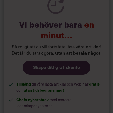
5.
”Hon har en
rakhet och råhet
som svenska chefer
saknar.” Icas trovärdighet rasar bland allmänheten. Men
vad säger de anställda om vd:n
Nina Jönsson
? Det vet vi,
för vi har cheftestat henne. Det här blev
”domen”
.
Vi behöver bara
en
minut…
Så roligt att du vill fortsätta läsa våra artiklar!
Det får du strax göra,
utan att betala något
.
Skapa ditt gratiskonto
Tillgång
till våra låsta artiklar och webinar
gratis
och
utan tidsbegränsning!
Chefs nyhetsbrev
med senaste
ledarskapsnyheterna!