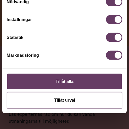
Nödvändig
Inställningar
Statistik
Marknadsföring
VAD
Vanliga problem som kan sänka motivationen och bli
hinder för produktiviteten, när det är dags att
Tillåt alla
återvända till jobbet efter semestern.
Tillåt urval
NYTTA
Läs experternas råd om hur du kan vända
utmaningarna till möjligheter.