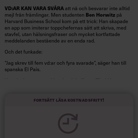
VD:AR KAN VARA SVÅRA
att nå och besvarar inte alltid
mejl från främlingar. Men studenten
Ben Horwitz
på
Harvard Business School kom på ett trick: Han skapade
en app som imiterar toppchefernas sätt att skriva, med
stavfel, utan hälsningsfraser och mycket kortfattade
meddelanden bestående av en enda rad.
Och det funkade:
”Jag skrev till fem vd:ar och fyra svarade”, säger han till
spanska El País.
Horwitz har nu utvecklat sitt trick till en affärsidé: appen
Sinceerly som konverterar formellt och minutiöst
välskrivna texter – likt de som skapas av AI – till den
kortfattat slarviga vd-stilen.
Fortsätt läsa kostnadsfritt!