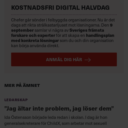
KOSTNADSFRI DIGITAL HALVDAG
Chefer går sönder i felbyggda organisationer. Nu är det
dags att rikta strålkastarljuset mot lösningarna. Den
9
september
samlar vi några av
Sveriges främsta
forskare och experter
för att skapa en
handlingsplan
med konkreta lösningar
som du och din organisation
kan börja använda direkt.
ANMÄL DIG HÄR
Mer på ämnet
Ledarskap
”Jag ältar inte problem, jag löser dem”
Ida Östensson började leda redan i skolan. I dag är hon
generalsekreterare för ChildX, som arbetar mot sexuell