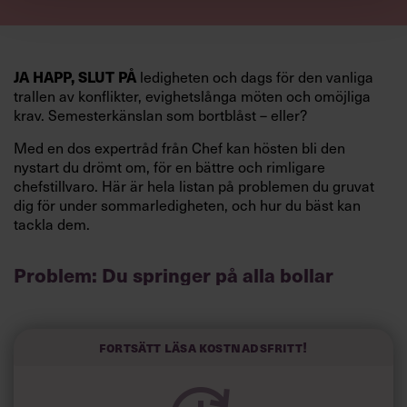
JA HAPP, SLUT PÅ
ledigheten och dags för den vanliga
trallen av konflikter, evighetslånga möten och omöjliga
krav. Semesterkänslan som bortblåst – eller?
Med en dos expertråd från Chef kan hösten bli den
nystart du drömt om, för en bättre och rimligare
chefstillvaro. Här är hela listan på problemen du gruvat
dig för under sommarledigheten, och hur du bäst kan
tackla dem.
Problem: Du springer på alla bollar
Visst är det härligt med engagemang, och du gillar ju att
vara så uppslukad av jobbet att du nästan glömmer bort
att du jobbar. Problemet är bara att den inställningen gör
Fortsätt läsa kostnadsfritt!
dig både stressad och utmattad. Till slut så pass att du
inte lyckas koncentrera dig på någonting alls när du
springer på alla bollar och försöker sätta dig in i precis