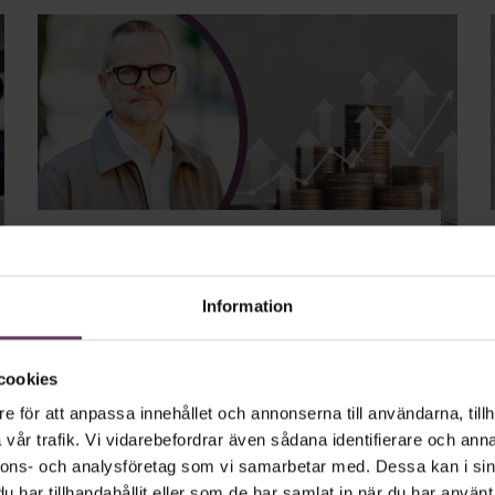
Ekonomi
Lönestatistik chefer – och
så höjer du din chefslön
Information
Hur kan det skilja så mycket mellan olika chefsyrken
och branscher? Peder Bertilsson, lönestrateg på
cookies
Ledarna, tipsar hur du kan få upp din lön som chef.
e för att anpassa innehållet och annonserna till användarna, tillh
vår trafik. Vi vidarebefordrar även sådana identifierare och anna
nnons- och analysföretag som vi samarbetar med. Dessa kan i sin
har tillhandahållit eller som de har samlat in när du har använt 