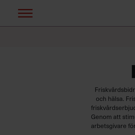
Sök
efter:
Friskvårdsbidr
och hälsa. Fri
friskvårdserbju
Genom att stimu
arbetsgivare för