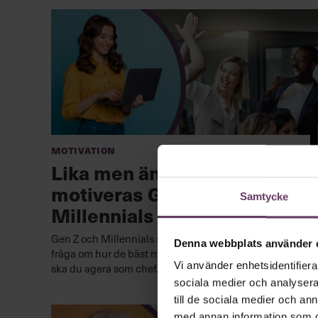
Motivation
Lika men ändå olika – så
motiveras Gen Z och
Samtycke
Millennials på jobbet
Gen Z och Millennials skiljer sig särskilt på en punkt – i
Denna webbplats använder 
fråga om hur de bäst motiveras på arbetsplatsen. Så
Vi använder enhetsidentifierar
ska du agera som chef.
sociala medier och analysera 
till de sociala medier och a
med annan information som du 