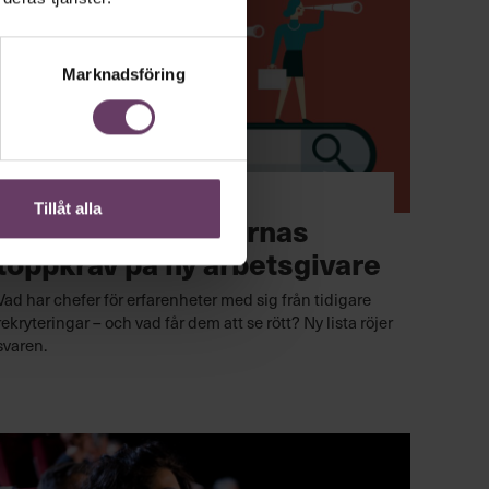
Marknadsföring
Karriär
Tillåt alla
11 punkter: Chefernas
toppkrav på ny arbetsgivare
Vad har chefer för erfarenheter med sig från tidigare
rekryteringar – och vad får dem att se rött? Ny lista röjer
svaren.