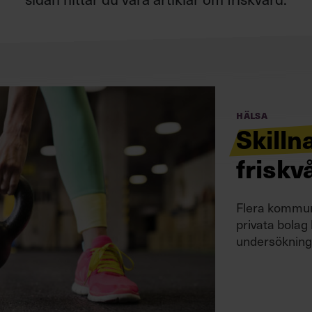
Hälsa
Skilln
friskv
Flera kommune
privata bolag 
undersökning