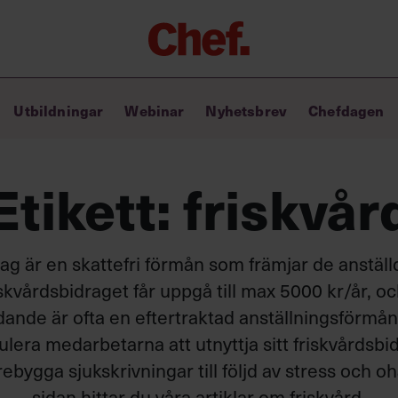
Chefakademin+
Utbildningar
Webinar
Nyhetsbrev
Chefdagen
Lyft ditt ledarskap med C+
Masterclass
Verktyg i vardagen
Etikett:
friskvår
Ledarskapsbiblioteket
Ledarskapstest
Chef GPT – din chefsassistent i
ag är en skattefri förmån som främjar de anstä
fickan
skvårdsbidraget får uppgå till max 5000 kr/år, o
dande är ofta en eftertraktad anställningsförmån 
lera medarbetarna att utnyttja sitt friskvårdsb
ebygga sjukskrivningar till följd av stress och o
sidan hittar du våra artiklar om friskvård.