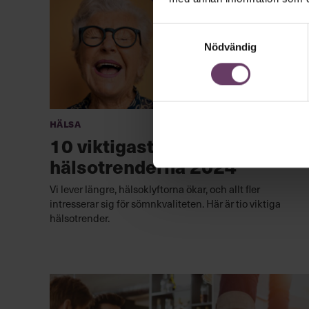
Samtyckesval
Nödvändig
Hälsa
10 viktigaste
hälsotrenderna 2024
Vi lever längre, hälsoklyftorna ökar, och allt fler
intresserar sig för sömnkvaliteten. Här är tio viktiga
hälsotrender.