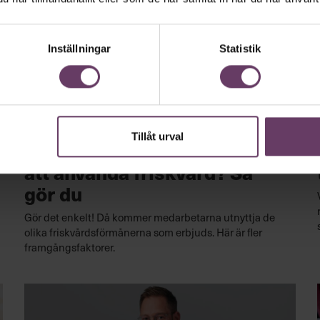
Inställningar
Statistik
Hälsa
Tillåt urval
Svårt att få medarbetarna
att använda friskvård? Så
gör du
Gör det enkelt! Då kommer medarbetarna utnyttja de
olika friskvårdsförmånerna som erbjuds. Här är fler
framgångsfaktorer.