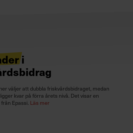
ader i
årdsbidrag
r väljer att dubbla friskvårdsbidraget, medan
ligger kvar på förra årets nivå. Det visar en
 från Epassi.
Läs mer