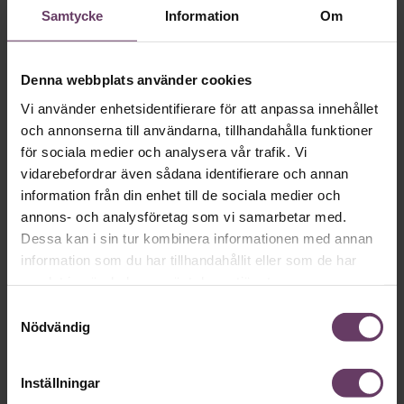
Samtycke
Information
Om
VAL 2026
Provokation, glamour och
galna utspel? Nej, det är inget för svenska
Denna webbplats använder cookies
väljare. Här är det fortfarande den måttfulla
Vi använder enhetsidentifierare för att anpassa innehållet
partiledarstilen som går hem, säger
och annonserna till användarna, tillhandahålla funktioner
statsvetaren Jenny Madestam: ”Hellre en
för sociala medier och analysera vår trafik. Vi
vidarebefordrar även sådana identifierare och annan
tråkig partiledare i foträta skor, än en
information från din enhet till de sociala medier och
känslomässig spelevink i högklackat.”
annons- och analysföretag som vi samarbetar med.
Dessa kan i sin tur kombinera informationen med annan
information som du har tillhandahållit eller som de har
Ledarskap
samlat in när du har använt deras tjänster.
Text:
Fredrik Kullberg
Publicerad
2026-08-03
Samtyckesval
Nödvändig
Inställningar