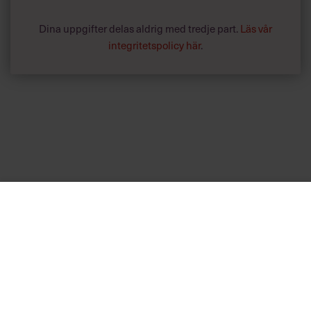
Dina uppgifter delas aldrig med tredje part.
Läs vår
integritetspolicy här
.
Annonssamarbete:
Hälsa
Chef + Winningtemp
Lär chefer