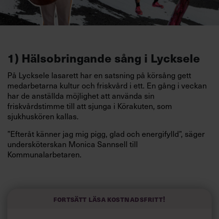
1)
Hälsobringande sång i Lycksele
På Lycksele lasarett
har en satsning på körsång gett
medarbetarna kultur och friskvård i ett. En gång i veckan
har de anställda möjlighet att använda sin
friskvårdstimme till att sjunga i Körakuten, som
sjukhuskören kallas.
”Efteråt känner jag mig pigg, glad och energifylld”, säger
undersköterskan Monica Sannsell till
Kommunalarbetaren.
Studier stöder uppfattningen att musik kan bota stress
och göra oss friskare. Töres Theorell, läkare och forskare
vid Stressforskningsinstitutet, hör till dem som
Fortsätt läsa kostnadsfritt!
argumenterat för saken, bland annat i sin bok
Noter om
musik och hälsa
. Körsång på jobbet är dessutom