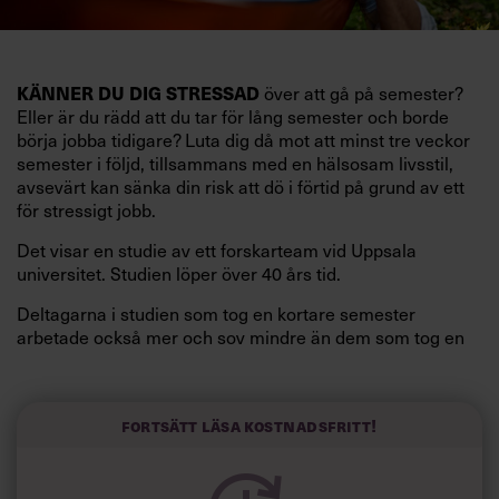
KÄNNER DU DIG STRESSAD
över att gå på semester?
Eller är du rädd att du tar för lång semester och borde
börja jobba tidigare? Luta dig då mot att minst tre veckor
semester i följd, tillsammans med en hälsosam livsstil,
avsevärt kan sänka din risk att dö i förtid på grund av ett
för stressigt jobb.
Det visar en studie av ett forskarteam vid Uppsala
universitet. Studien löper över 40 års tid.
Deltagarna i studien som tog en kortare semester
arbetade också mer och sov mindre än dem som tog en
längre semester, vilket ytterligare ökade stressen i deras
liv.
Forskarna tror sig dessutom kunna uttyda att en längre
Fortsätt läsa kostnadsfritt!
semester har större betydelse för långlevnad än andra
försök att förändra livsstilsvanor.