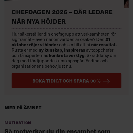
CHEFDAGEN 2026 – DÄR LEDARE
NÅR NYA HÖJDER
Hur säkerställer din chefsgrupp att verksamheten rör
21
sig framåt – även när omvärlden är osäker? Den
oktober
röjer vi hinder
når resultat.
och ser till att ni
ny kunskap,
inspireras
Rusta er med
av toppchefer
konkreta verktyg
och få experternas
.
Skräddarsy din
dag med fördjupande kunskapsspår för dina och
organisationens behov just nu.
BOKA TIDIGT OCH SPARA 30 %
Mer på ämnet
Motivation
Så motverkar du din ensamhet som