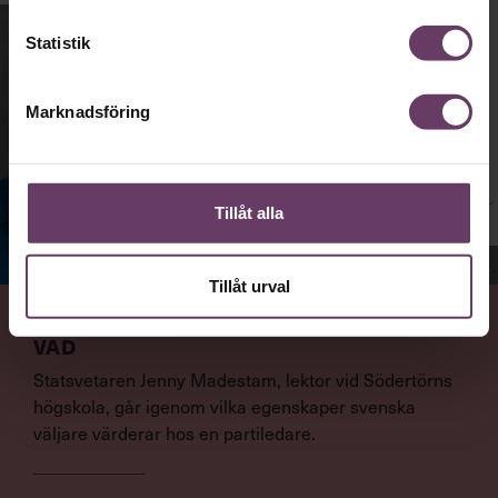
Statistik
Marknadsföring
Tillåt alla
Jenny Madestam, docent i statsvetenskap.
Tillåt urval
VAD
Statsvetaren Jenny Madestam, lektor vid Södertörns
högskola, går igenom vilka egenskaper svenska
väljare värderar hos en partiledare.