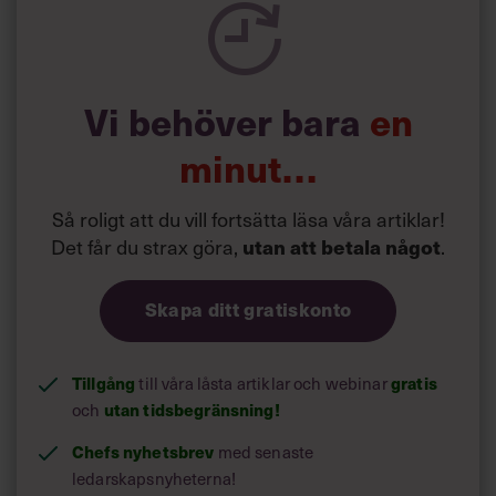
skattebefriat eftersom det betraktas som en enklare form
av personalvårdsförmån som skapar trivsel i arbetet.
Vi behöver bara
en
minut…
Så roligt att du vill fortsätta läsa våra artiklar!
Det får du strax göra,
utan att betala något
.
Skapa ditt gratiskonto
Tillgång
gratis
Läs också:
till våra låsta artiklar och webinar
Här kör medarbetarna Tour
utan tidsbegränsning!
och
de France – vid skrivbordet
Chefs nyhetsbrev
med senaste
ledarskapsnyheterna!