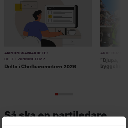
Annonssamarbete:
Arbetsmiljö
Chef + Winningtemp
”Djupa, str
byggchefer
Delta i Chefbarometern 2026
Så ska en partiledare
vara