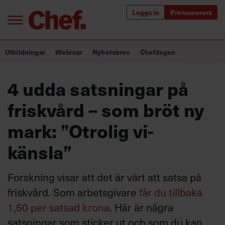
Logga in
Prenumerera
Bra ledare förändrar världen
Utbildningar
Webinar
Nyhetsbrev
Chefdagen
Innehåll från Chef
4 udda satsningar på
Utbildning för ledare
friskvård – som bröt ny
Chefakademin+
mark: ”Otrolig vi-
Populära utbildningar
känsla”
Forskning visar att det är värt att satsa på
Annonsera
friskvård. Som arbetsgivare
får du tillbaka
Om oss
1,50 per satsad krona
. Här är några
Kontakta oss
satsningar som sticker ut och som du kan
Kundservice