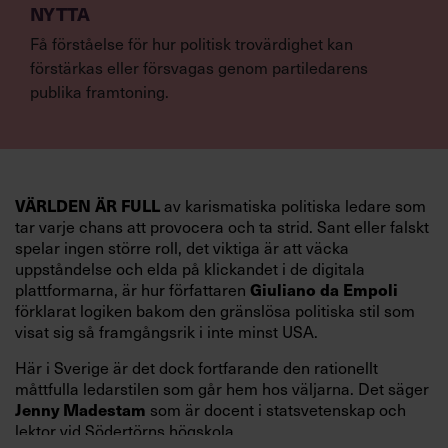
NYTTA
Få förståelse för hur politisk trovärdighet kan
förstärkas eller försvagas genom partiledarens
publika framtoning.
VÄRLDEN ÄR FULL
av karismatiska politiska ledare som
tar varje chans att provocera och ta strid. Sant eller falskt
spelar ingen större roll, det viktiga är att väcka
uppståndelse och elda på klickandet i de digitala
Giuliano da Empoli
plattformarna, är hur författaren
förklarat logiken bakom den gränslösa politiska stil som
visat sig så framgångsrik i inte minst USA.
Här i Sverige är det dock fortfarande den rationellt
måttfulla ledarstilen som går hem hos väljarna. Det säger
Jenny Madestam
som är docent i statsvetenskap och
lektor vid Södertörns högskola.