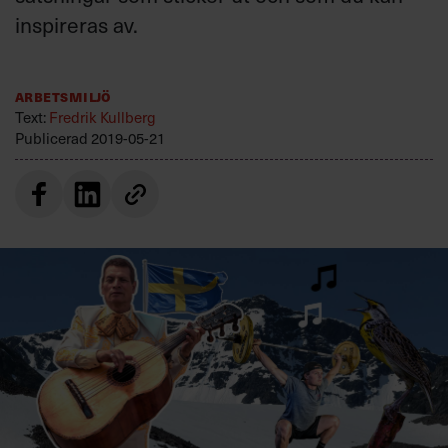
Villkor och policy för
inspireras av.
personuppgiftsbehandling
Arbetsmiljö
Sök
Text:
Fredrik Kullberg
efter:
Publicerad
2019-05-21
Logga in
Prenumerera