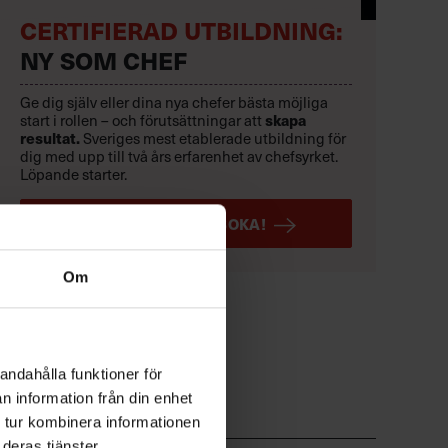
CERTIFIERAD UTBILDNING:
NY SOM CHEF
Ge dig själv eller dina nya chefer bästa möjliga
start i rollen – och förutsättningar att
skapa
resultat.
Sveriges mest etablerade utbildning för
dig med upp till två års erfarenhet av chefsyrket.
Löpande starter.
LÄS MER OCH BOKA!
Om
andahålla funktioner för
n information från din enhet
 tur kombinera informationen
deras tjänster.