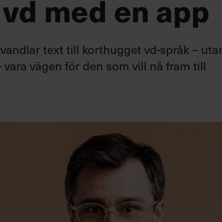
 vd med en app
andlar text till korthugget vd-språk – uta
 vara vägen för den som vill nå fram till