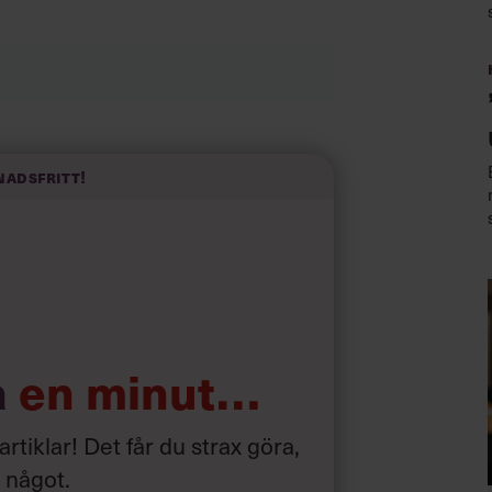
xtra bra för chefer
nadsfritt!
ska boken om sporten,
Padel –
 Håkansson som bevakat sporten i över
Johan Håkanssons favoritslag är
nvänds inom den argentinska tangon.
 din förberedelse får motståndarna att
äffen bromsar du slaget. Medan
m och lägger sig nere vid bakväggen.
a
en minut…
 artiklar! Det får du strax göra,
TIPS INFÖR SOMMARENS
a något
.