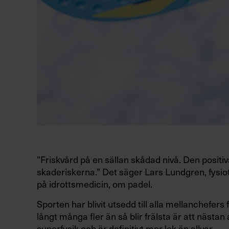
”Friskvård på en sällan skådad nivå. Den positi
skaderiskerna.” Det säger Lars Lundgren, fysiot
på idrottsmedicin, om padel.
Sporten har blivit utsedd till alla mellanchefers 
långt många fler än så blir frälsta är att nästan
superfysik och är definitivt mer lek än allvar.