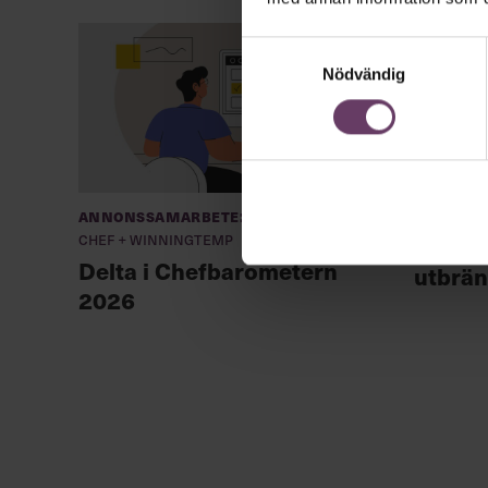
Samtyckesval
Nödvändig
Annonssamarbete:
Hälsa
Chef + Winningtemp
”Skogs
Delta i Chefbarometern
utbrän
2026