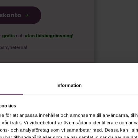
iskonto
 tennissvingar.
tället för dina fiender.
Hårda slag
ar
gratis
och
utan tidsbegränsning!
psnyheterna!
en hammare.
Rakt och stadigt.
rt.
Läs vår integritetspolicy här
.
Information
cookies
e för att anpassa innehållet och annonserna till användarna, tillh
vår trafik. Vi vidarebefordrar även sådana identifierare och anna
nnons- och analysföretag som vi samarbetar med. Dessa kan i sin
har tillhandahållit eller som de har samlat in när du har använt 