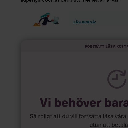
Läs också:
Därför är löpning e
Fortsätt läsa kost
Lars Lundgren är intervjuad i den första sven
, skriven av Johan
historiken, spelet, profilerna
fem år – och vunnit två SM-guld för veteraner. 
amague, som betyder fejk. En term som även a
I padel är det smashen som fejkas. Allt du gör i
tro att du ska smasha men precis innan bolltr
motståndarna rusar mot nät passerar bollen de
Vi behöver bar
Och poängen är din.
Så roligt att du vill fortsätta läsa våra
JOHAN HÅKANSSONS BÄSTA TEKNIK
utan att betal