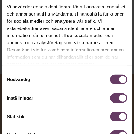
toppcheferna?
Vi använder enhetsidentifierare för att anpassa innehållet
och annonserna till användarna, tillhandahålla funktioner
för sociala medier och analysera vår trafik. Vi
Kommunikation
vidarebefordrar även sådana identifierare och annan
Text:
Fredrik Kullberg
information från din enhet till de sociala medier och
Publicerad
2026-08-07
annons- och analysföretag som vi samarbetar med.
Dessa kan i sin tur kombinera informationen med annan
information som du har tillhandahållit eller som de har
samlat in när du har använt deras tjänster.
Samtyckesval
Nödvändig
Inställningar
Statistik