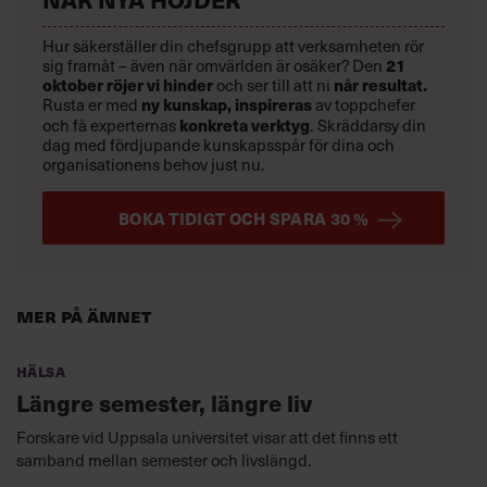
Hur säkerställer din chefsgrupp att verksamheten rör
sig framåt – även när omvärlden är osäker? Den
21
oktober
röjer vi hinder
och ser till att ni
når resultat.
Rusta er med
ny kunskap,
inspireras
av toppchefer
och få experternas
konkreta verktyg
.
Skräddarsy din
dag med fördjupande kunskapsspår för dina och
organisationens behov just nu.
BOKA TIDIGT OCH SPARA 30 %
Mer på ämnet
Hälsa
Längre semester, längre liv
Forskare vid Uppsala universitet visar att det finns ett
samband mellan semester och livslängd.