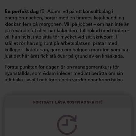
för Adam, vd på ett konsultbolag i
En perfekt dag
energibranschen, börjar med en timmes kajakpaddling
klockan fem på morgonen. Väl på jobbet – om han inte är
på resande fot eller har kalendern fullbokad med möten –
vill han helst inte sitta för mycket vid sitt skrivbord. I
stället rör han sig runt på arbetsplatsen, pratar med
kolleger i kafeterian, gärna om helgens maraton som han
just det här året fick stå över på grund av en knäskada.
Första punkten för dagen är en managementkurs för
nyanställda, som Adam inleder med att berätta om sin
atletiska livsstil och företagets värderingar kring hälsa.
Vid lunchtid är det dags för tennisträning. Efter avslutad
arbetsdag hämtar han sina barn, sportar tillsammans
med dem, äter middag och sedan är det tv-tid. Just ikväll
Fortsätt läsa kostnadsfritt!
tänker Adam utmana ungarna i plankan – medan de tittar
på tv.
Han är inte ensam. Hälsotrenden har under flera år varit
stark, inte minst i chefsleden. Chefs egen undersökning i
ämnet 2012 visade också att motions-utövandet bland