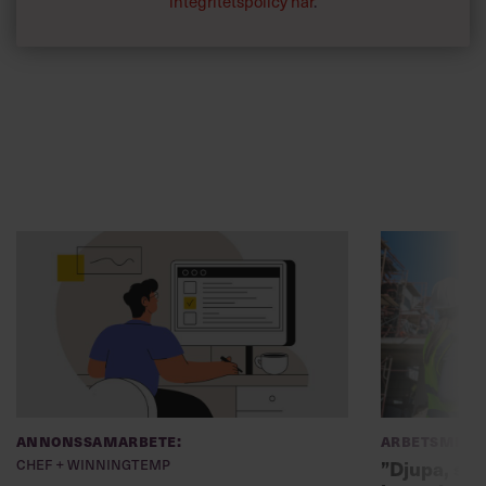
integritetspolicy här
.
Annonssamarbete:
Arbetsmiljö
Chef + Winningtemp
”Djupa, str
byggchefer
Delta i Chefbarometern 2026