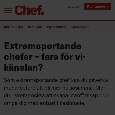
Logga in
Prenumerera
Bra ledare förändrar världen
Utbildningar
Webinar
Nyhetsbrev
Chefdagen
Innehåll från Chef
Extremsportande
Utbildning för ledare
chefer – fara för vi-
Chefakademin+
känslan?
Populära utbildningar
Som extremsportande chef kan du påverka
medarbetare att bli mer hälsosamma. Men
du riskerar också att skapa utanförskap och
Annonsera
Om oss
omge dig med enbart likasinnade.
Kontakta oss
Kundservice