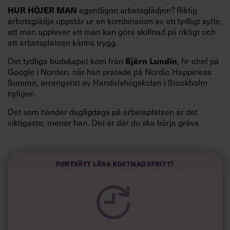
egentligen arbetsglädjen? Riktig
HUR HÖJER MAN
arbetsglädje uppstår ur en kombination av ett tydligt syfte,
att man upplever att man kan göra skillnad på riktigt och
att arbetsplatsen känns trygg.
Det tydliga budskapet kom från
, hr-chef på
Björn Lundin
Google i Norden, när han pratade på Nordic Happiness
Summit, arrangerat av Handelshögskolan i Stockholm
nyligen.
Det som händer dagligdags på arbetsplatsen är det
viktigaste, menar han. Det är där du ska börja gräva
redan i dag.
Här är Björn Lundins tre enkla åtgärder som tagit skruv
och höjt arbetsglädjen på Google:
Fortsätt läsa kostnadsfritt!