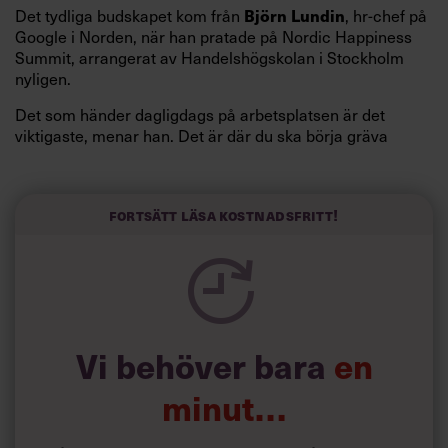
Det tydliga budskapet kom från
, hr-chef på
Björn Lundin
Google i Norden, när han pratade på Nordic Happiness
Summit, arrangerat av Handelshögskolan i Stockholm
nyligen.
Det som händer dagligdags på arbetsplatsen är det
viktigaste, menar han. Det är där du ska börja gräva
redan i dag.
Här är Björn Lundins tre enkla åtgärder som tagit skruv
och höjt arbetsglädjen på Google:
Fortsätt läsa kostnadsfritt!
Vi behöver bara
en
minut…