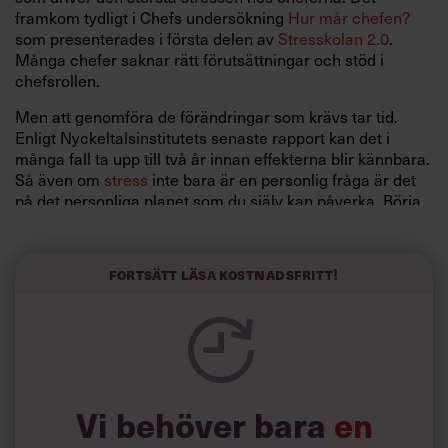
framkom tydligt i Chefs undersökning
Hur mår chefen?
som presenterades i första delen av
Stresskolan 2.0
.
Många chefer saknar rätt förutsättningar och stöd i
chefsrollen.
Men att genomföra de förändringar som krävs tar tid.
Enligt Nyckeltalsinstitutets senaste rapport kan det i
många fall ta upp till två år innan effekterna blir kännbara.
Så även om
stress
inte bara är en personlig fråga är det
på det personliga planet som du själv kan påverka. Börja
därför där, råder
, leg
psykolog
, expert på
Sofia Viotti
självmedkänsla och förändring av ohjälpsamma mönster.
Fortsätt läsa kostnadsfritt!
”Man behöver jobba på alla nivåer”, säger hon.
Som Chefs undersökning från förra numret också visade
har många chefer, hela sju av tio, redan vidtagit åtgärder.
Chefs temasida:
Vi behöver bara
en
Stresskolan 2.0