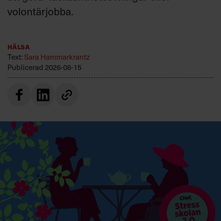
Villkor och policy för
volontärjobba.
personuppgiftsbehandling
Hälsa
Sök
Text:
Sara Hammarkrantz
efter:
Publicerad
2026-06-15
Logga in
Prenumerera