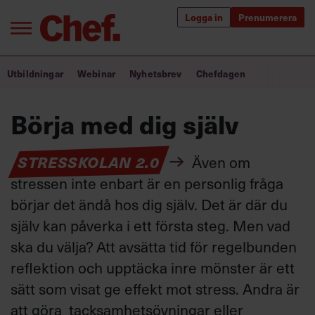
Logga in
Prenumerera
Bra ledare förändrar världen
Utbildningar
Webinar
Nyhetsbrev
Chefdagen
Innehåll från Chef
Börja med dig själv
Utbildning för ledare
STRESSKOLAN 2.0
Även om
Chefakademin+
stressen inte enbart är en personlig fråga
Populära utbildningar
börjar det ändå hos dig själv. Det är där du
själv kan påverka i ett första steg. Men vad
ska du välja? Att avsätta tid för regelbunden
Annonsera
reflektion och upptäcka inre mönster är ett
Om oss
sätt som visat ge effekt mot stress. Andra är
Kontakta oss
att göra tacksamhetsövningar eller
Kundservice