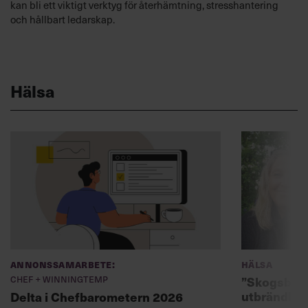
kan bli ett viktigt verktyg för återhämtning, stresshantering
och hållbart ledarskap.
Hälsa
Annonssamarbete:
Hälsa
Chef + Winningtemp
”Skogsbad 
utbrändhet
Delta i Chefbarometern 2026