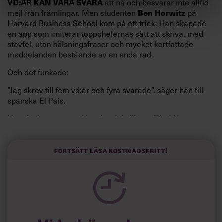
att nå och besvarar inte alltid
VD:AR KAN VARA SVÅRA
mejl från främlingar. Men studenten
på
Ben Horwitz
Harvard Business School kom på ett trick: Han skapade
en app som imiterar toppchefernas sätt att skriva, med
stavfel, utan hälsningsfraser och mycket kortfattade
meddelanden bestående av en enda rad.
Och det funkade:
”Jag skrev till fem vd:ar och fyra svarade”, säger han till
spanska El País.
Horwitz har nu utvecklat sitt trick till en affärsidé: appen
Sinceerly som konverterar formellt och minutiöst
välskrivna texter – likt de som skapas av AI – till den
kortfattat slarviga vd-stilen.
Fortsätt läsa kostnadsfritt!