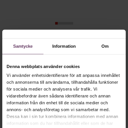
Skriv som en vd med en
Samtycke
Information
Om
app
Denna webbplats använder cookies
MVH VD
Kan en app som förvandlar
Vi använder enhetsidentifierare för att anpassa innehållet
text till korthugget vd-språk – utan
och annonserna till användarna, tillhandahålla funktioner
artighetsfraser, men gärna stavfel – vara
för sociala medier och analysera vår trafik. Vi
vägen för den som vill nå fram till
vidarebefordrar även sådana identifierare och annan
information från din enhet till de sociala medier och
toppcheferna?
annons- och analysföretag som vi samarbetar med.
Dessa kan i sin tur kombinera informationen med annan
information som du har tillhandahållit eller som de har
Kommunikation