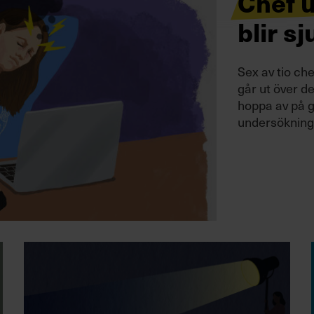
Chef 
blir s
Sex av tio che
går ut över d
hoppa av på g
undersökning