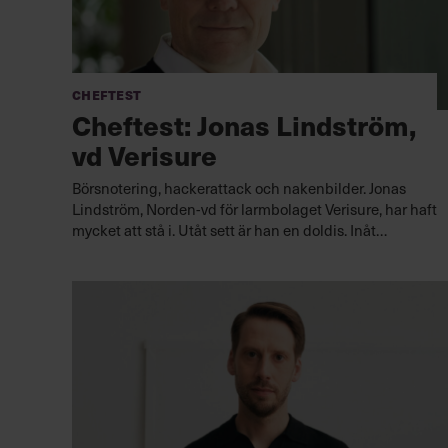
Cheftest
Cheftest: Jonas Lindström,
vd Verisure
Börsnotering, hackerattack och nakenbilder. Jonas
Lindström, Norden-vd för larmbolaget Verisure, har haft
mycket att stå i. Utåt sett är han en doldis. Inåt
uppskattas han för att skapa trygghet och bygga team.