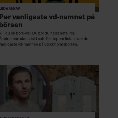
Ledarskap
Per vanligaste vd-namnet på
börsen
Vill du bli börs-vd? Du bör du helst heta Per.
Åtminstone statistiskt sett. Per toppar listan över de
vanligaste vd-namnen på Stockholmsbörsen.
Krisledarskap