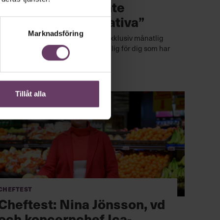
”Pingisbord gör inte
anställda mer kreativa”
Marknadsföring
Välkommen till Chef Omvärld, en exklusiv månatlig
omvärldsspaning – endast tillgänglig för dig som har
Chefakademin+.
Tillåt alla
Cheftest
Cheftest: Nina Jönsson, vd
och koncernchef Ica-