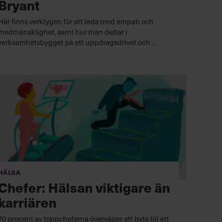
Bryant
Här finns verktygen för att leda med empati och
medmänsklighet, samt hur man deltar i
verksamhetsbygget på ett uppdragsdrivet och
målmedvetet sätt.
Lyssna nu
Hälsa
Chefer: Hälsan viktigare än
karriären
70 procent av toppcheferna överväger att byta till ett