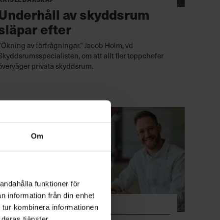
Underhåll av skyddsrum
släpar efter
”Ökning av förfrågningar.” Jacob Holm, vd
Skyddsrumsspecialisten, om att allt fler toppchefer
överväger privata skyddsrum.
Om
andahålla funktioner för
n information från din enhet
Chef Omvärld
 tur kombinera informationen
deras tjänster.