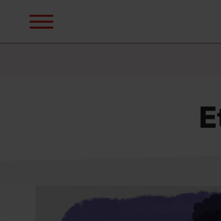
Sök
efter:
E