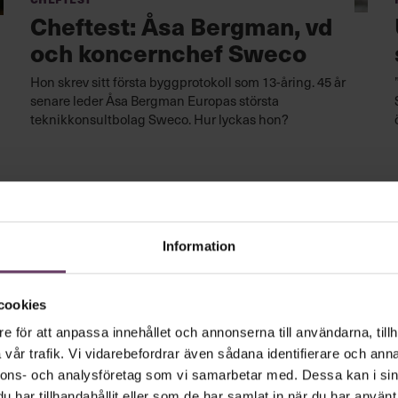
Cheftest: Åsa Bergman, vd
och koncernchef Sweco
Hon skrev sitt första byggprotokoll som 13-åring. 45 år
senare leder Åsa Bergman Europas största
teknikkonsultbolag Sweco. Hur lyckas hon?
Information
cookies
e för att anpassa innehållet och annonserna till användarna, tillh
vår trafik. Vi vidarebefordrar även sådana identifierare och anna
Cheftest
nnons- och analysföretag som vi samarbetar med. Dessa kan i sin
Cheftest: Peder Hasslev, vd
har tillhandahållit eller som de har samlat in när du har använt 